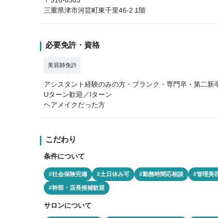
三重県津市河芸町東千里46-2 1階
必要免許・資格
美容師免許
アシスタント経験のみの方・ブランク・専門卒・第二新卒
Uターン歓迎／Iターン
ヘアメイクだった方
こだわり
条件について
#社会保険完備
#土日休み可
#勤務時間応相談
#管理美
#幹部・店長候補歓迎
サロンについて