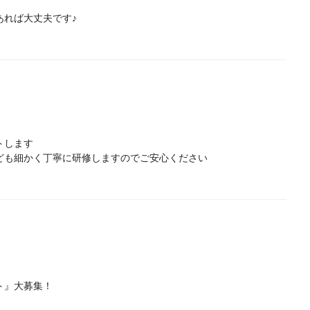
あれば大丈夫です♪
トします
ども細かく丁寧に研修しますのでご安心ください
。
ト』大募集！