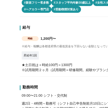
#新規フリー客多数
#スタッフ平均年齢30歳以上
#女性ス
#ヘアカラー専門店
#受動喫煙対策あり
給与
1,200円〜
時給
※給与・報酬は各都道府県の最低賃金を下回らない金額となって
昇給年1回
★土日祝は＋時給100円＝1300円
※試用期間２ヶ月（試用期間＝研修期間。経験やブラン
勤務時間
09:00〜21:00 シフト・交代制
週2日・4時間～勤務可（シフト自己申告制前月10日にシ