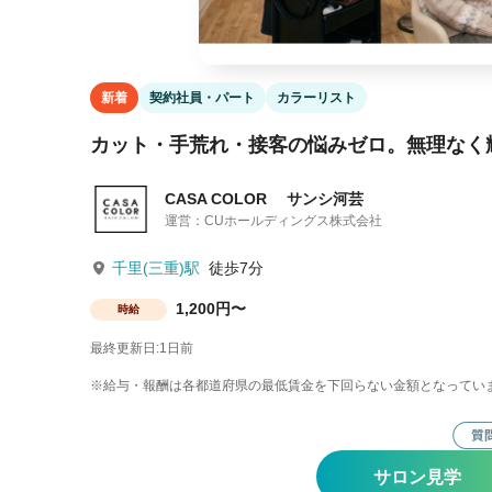
新着
契約社員・パート
カラーリスト
カット・手荒れ・接客の悩みゼロ。無理なく
CASA COLOR サンシ河芸
運営：CUホールディングス株式会社
千里(三重)駅
徒歩7分
1,200円〜
時給
最終更新日:1日前
※給与・報酬は各都道府県の最低賃金を下回らない金額となってい
サロン見学