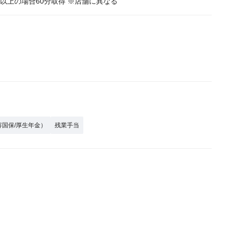
以上の場合60分取得 ※店舗に異なる
容国保/厚生年金）
残業手当