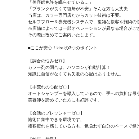
「美容師免許を眠らせている…」
「ブランクが長くて復帰が不安」そんな方も大丈夫！
当店は、カラー専門店だからカット技術は不要。
セルフブロー＆券売機システムで、複雑な接客や施術の
※店舗によっては一部オペレーションが異なる場合がご
その際は改めてご案内いたします。
■ここが安心！kireiの3つのポイント
【調合の悩みゼロ】
カラー剤の調合は、パソコンが自動計算！
知識に自信がなくても失敗の心配はありません。
【手荒れの心配ゼロ】
オートシャンプーを導入しているので、手への負担は最
美容師を諦めていた方にも好評です。
【会話のプレッシャーゼロ】
施術に集中できる環境です。
接客疲れを感じている方も、気負わず自分のペースで働
【給与・待遇】