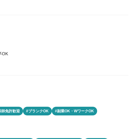
OK
容師免許歓迎
#ブランクOK
#副業OK・WワークOK