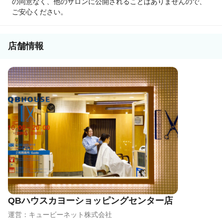
の同意なく、他のサロンに公開されることはありませんので、
●九州：月給29.1万円～
ご安心ください。
●岡山・四国：月給29.1万円～
※詳しくは採用HPをご覧ください。
店舗情報
QBハウスカヨーショッピングセンター店
運営：キュービーネット株式会社