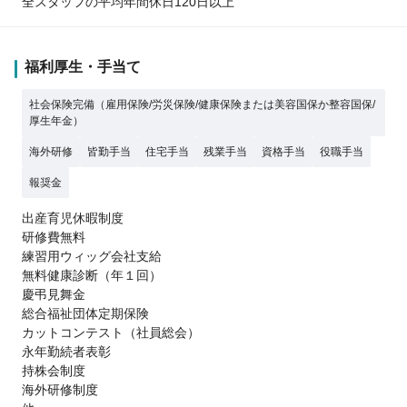
全スタッフの平均年間休日120日以上
福利厚生・手当て
社会保険完備（雇用保険/労災保険/健康保険または美容国保か整容国保/
厚生年金）
海外研修
皆勤手当
住宅手当
残業手当
資格手当
役職手当
報奨金
出産育児休暇制度
研修費無料
練習用ウィッグ会社支給
無料健康診断（年１回）
慶弔見舞金
総合福祉団体定期保険
カットコンテスト（社員総会）
永年勤続者表彰
持株会制度
海外研修制度