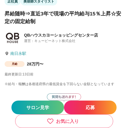
正社員
美容師スタイリスト
昇給随時⇒直近3年で現場の平均給与15％上昇☆安
定の固定給制
QBハウスカヨーショッピングセンター店
運営：キュービーネット株式会社
南日永駅
28万円〜
月給
最終更新日:13日前
※給与・報酬は各都道府県の最低賃金を下回らない金額となっています
サロン見学
応募
お気に入り