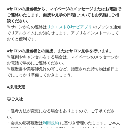
↓
●サロンの担当者から、マイページのメッセージまたはお電話で
チームワークで店舗の数字をつくり上げていく。
ご連絡いたします。面接や見学の日程についてもお気軽にご相
ハサミだけでお客さまのニーズに応えていく。
談ください。
ハサミだけで仕上げるスタイルづくりのおもしろさ。
※サロンからの連絡は
リクエストQJナビアプリ
のプッシュ通知
「カットが今より楽しくなる」
でリアルタイムにお知らせします。アプリをインストールして
QBハウスには、やりがいがたくさん詰まっています♪
おくと便利です。
↓
●サロンの担当者との面接、またはサロン見学を行います。
★長期ブランクの方も大歓迎★
※遅刻やキャンセルをする場合は、マイページのメッセージか
QBHOUSEでは経験値や技術レベルに合わせた研修をご用意し
お電話で早めにご連絡ください。
ております。
※履歴書や美容師免許の写しなど、指定された持ち物は前日ま
カット未経験者でも6ヶ月でスタイリストデビューできるカリキ
でにしっかり準備しておきましょう。
ュラム
↓
研修は全て勤務時間内に行っています。
●採用決定
6か月間、お給与をもらいながら集中して学べます。
↓
◎研修費無料
◎ご入社
◎練習用ウィッグ会社支給
________________________________________
・選考方法が変更になる場合もありますので、ご了承くださ
い。
●東京・神奈川・千葉・埼玉：月給30万円～
・会員の応募履歴は
利用規約
に基づき管理いたします。ご本人
●大阪・京都・兵庫・愛知：月給28万円～