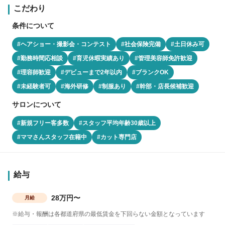
こだわり
条件について
#ヘアショー・撮影会・コンテスト
#社会保険完備
#土日休み可
#勤務時間応相談
#育児休暇実績あり
#管理美容師免許歓迎
#理容師歓迎
#デビューまで2年以内
#ブランクOK
#未経験者可
#海外研修
#制服あり
#幹部・店長候補歓迎
サロンについて
#新規フリー客多数
#スタッフ平均年齢30歳以上
#ママさんスタッフ在籍中
#カット専門店
給与
28万円〜
月給
※給与・報酬は各都道府県の最低賃金を下回らない金額となっています