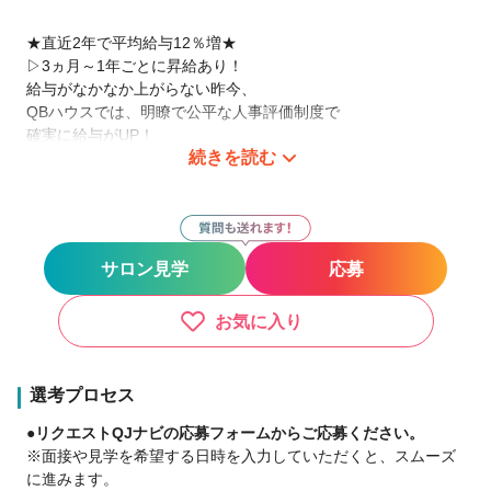
★直近2年で平均給与12％増★
▷3ヵ月～1年ごとに昇給あり！
給与がなかなか上がらない昨今、
QBハウスでは、明瞭で公平な人事評価制度で
確実に給与がUP！
続きを読む
「10年もスタイリストやっているのに、給与が上がらない」
そんな方はぜひ♪
▷なんと！直近3年の平均給与は15％も増えています！
サロン見学
応募
★大手ならではの手厚い待遇★
◎ライフスタイルサポート制度
～地方から都心部へ～
お気に入り
家賃補助 最大４万円
引越費用最大 10万円補助
入社1ヶ月後に 10万円支給
選考プロセス
敷金・礼金・仲介手数料 不要
●リクエストQJナビの応募フォームからご応募ください。
家具付き物件あり
※面接や見学を希望する日時を入力していただくと、スムーズ
※規定あり
に進みます。