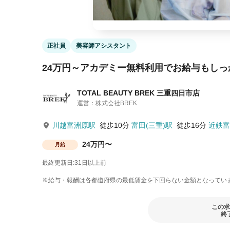
正社員
美容師アシスタント
24万円～アカデミー無料利用でお給与もしっ
TOTAL BEAUTY BREK 三重四日市店
運営：株式会社BREK
川越富洲原駅
徒歩10分
富田(三重)駅
徒歩16分
近鉄富
24万円〜
月給
最終更新日:31日以上前
※給与・報酬は各都道府県の最低賃金を下回らない金額となってい
この求
終