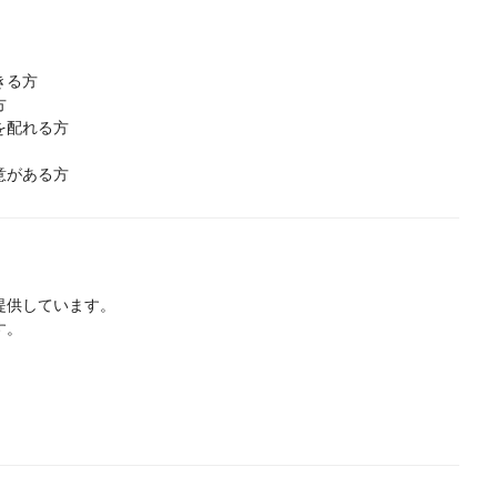
きる方
方
を配れる方
意がある方
提供しています。
す。