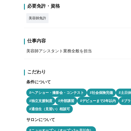
必要免許・資格
美容師免許
仕事内容
美容師アシスタント業務全般を担当
こだわり
条件について
#ヘアショー・撮影会・コンテスト
#社会保険完備
#土日
#独立支援制度
#外部講習
#デビューまで2年以内
#ブラ
#通信生（見習い）相談可
サロンについて
#ニューオープン（オープン3ヶ月以内）