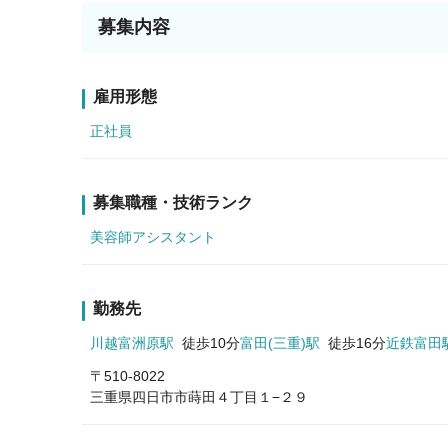
募集内容
雇用形態
正社員
募集職種・技術ランク
美容師アシスタント
勤務先
川越富洲原駅
徒歩10分
富田(三重)駅
徒歩16分
近鉄富田
〒510-8022
三重県四日市市蒔田４丁目１−２９