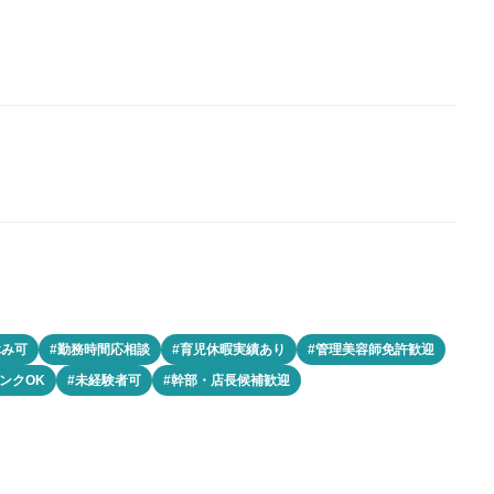
休み可
#勤務時間応相談
#育児休暇実績あり
#管理美容師免許歓迎
ンクOK
#未経験者可
#幹部・店長候補歓迎