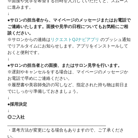
※面接や見学を希望する日時を入力していただくと、スムーズ
・美容師をしながらも夢を実現したい♪
に進みます。
・17時退社で夕方から友達と遊びたい♪
↓
などなど
●サロンの担当者から、マイページのメッセージまたはお電話で
ご連絡いたします。面接や見学の日程についてもお気軽にご相
■《スタイリストデビューした後は》■
談ください。
・歩合率55％～65％
※サロンからの連絡は
リクエストQJナビアプリ
のプッシュ通知
・報酬は嬉しい【日払い】
でリアルタイムにお知らせします。アプリをインストールして
・Agu.では副業・WワークもOK!!
おくと便利です。
・フランチャイズ制度
↓
・Agu.独自の確定申告システムを使えます。
●サロンの担当者との面接、またはサロン見学を行います。
困った時には税理士サポートを受けられます！
※遅刻やキャンセルをする場合は、マイページのメッセージか
お電話で早めにご連絡ください。
■《フリーランス(業務委託)は不安という方へ》■
※履歴書や美容師免許の写しなど、指定された持ち物は前日ま
14年で1100店舗以上拡大をさせて頂いているのは
でにしっかり準備しておきましょう。
↓
・新規集客力(お客様からの信頼)
●採用決定
・働きやすさ(4700名以上の美容師さんからの信頼)
↓
がAgu.にはあるからです。
◎ご入社
Agu.は今までの実績があるのでご安心下さい。
________________________________________
・選考方法が変更になる場合もありますので、ご了承くださ
ご興味を少しでも持って頂けましたら、
い。
ご応募下さい。