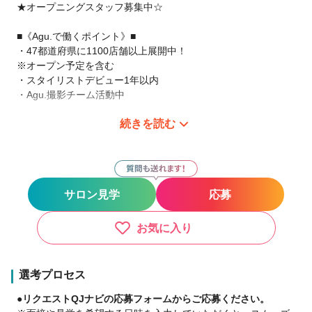
★オープニングスタッフ募集中☆
■《Agu.で働くポイント》■
・47都道府県に1100店舗以上展開中！
※オープン予定を含む
・スタイリストデビュー1年以内
・Agu.撮影チーム活動中
続きを読む
サロン見学だけでというのでもOKです。
まずは、ご連絡下さい。
現在、日本全国（47都道府県）にAgu.は展開中です。
あなたの働きたい場所で、やりたい働き方を!
サロン見学
応募
【○○したい！がAgu.ならできます！！】
●バリバリ派
・都会で美容師として活躍したい！
お気に入り
・地元に帰って美容師として活躍したい！
●家庭重視派
・子供を保育園などに預けている間だけ働きたい♪
選考プロセス
・17時までは美容師、17時から主婦・主夫♪
●リクエストQJナビの応募フォームからご応募ください。
●ゆったり派