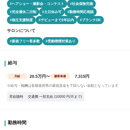
#ヘアショー・撮影会・コンテスト
#社会保険完備
#完全週休二日制
#土日休み可
#勤務時間応相談
#独立支援制度
#デビューまで2年以内
#ブランクOK
サロンについて
#新規フリー客多数
#受動喫煙対策あり
給与
20.5万円〜
7,315円
月給
顧客単価
※給与・報酬は各都道府県の最低賃金を下回らない金額となっています
昇給随時
交通費 一部支給 (10000 円/月まで)
勤務時間