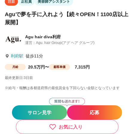
注目
正社員
美容師アシスタント
Aguで夢を手に入れよう【続々OPEN！1100店以上
展開】
Agu hair diva利府
運営：Agu. hair Group(アグ ヘア グループ)
利府駅
徒歩11分
20.5万円〜
7,315円
月給
顧客単価
最終更新日:3日前
※給与・報酬は各都道府県の最低賃金を下回らない金額となっています
サロン見学
応募
お気に入り