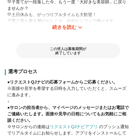
💛子育てが一段落した今、もう一度「大好きな美容師」に戻り
ませんか？
💛土日休みも、がっつりフルタイムも大歓迎！
子育て落ち着き層だからこそ、自由なシフトで働けます。
続きを読む
★ブランクのある美容師さん大歓迎
最初からカットは不安な方も
この求人は募集期間が
カラーメインの美容師として活躍がでも可！
終了しています
【例】技術に自信のないブランクのある方
→カラーリストとしてスタート
選考プロセス
Eラーニング教育システムで学び徐々に自信を取り戻し
スタイリストとして活躍◎
●リクエストQJナビの応募フォームからご応募ください。
※面接や見学を希望する日時を入力していただくと、スムーズ
＊随時働き方変更可
に進みます。
＊正社員登用あり
↓
＊扶養内勤務・社会保険加入などご相談ください
●サロンの担当者から、マイページのメッセージまたはお電話で
＊パートして10年以上活躍しているスタッフも！
ご連絡いたします。面接や見学の日程についてもお気軽にご相
談ください。
※サロンからの連絡は
リクエストQJナビアプリ
のプッシュ通知
＼ スタッフの声 ／
でリアルタイムにお知らせします。アプリをインストールして