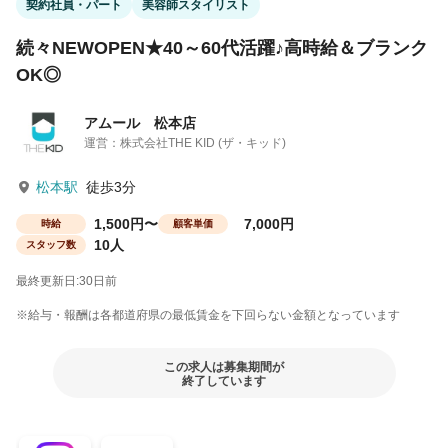
契約社員・パート
美容師スタイリスト
続々NEWOPEN★40～60代活躍♪高時給＆ブランク
OK◎
アムール 松本店
運営：株式会社THE KID (ザ・キッド)
松本駅
徒歩3分
1,500円〜
7,000円
時給
顧客単価
10人
スタッフ数
最終更新日:30日前
※給与・報酬は各都道府県の最低賃金を下回らない金額となっています
この求人は募集期間が
終了しています