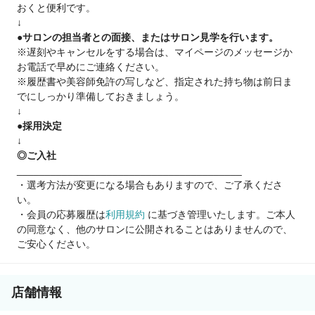
おくと便利です。
「もう美容師には戻れないと思っていました」
↓
●サロンの担当者との面接、またはサロン見学を行います。
20代から美容師として働いていましたが、結婚・出産を機に退
※遅刻やキャンセルをする場合は、マイページのメッセージか
職。子どもが小さいうちは保育園のお迎えや急な発熱も多く、
お電話で早めにご連絡ください。
「美容師への復帰は難しい」と思い、清掃のパートをしていま
※履歴書や美容師免許の写しなど、指定された持ち物は前日ま
した。
でにしっかり準備しておきましょう。
↓
子どもが小学校に入学した頃、「やっぱり美容師の仕事が好
●採用決定
き」という気持ちが強くなり、求人を探し始めました。でも、
↓
ブランクは約12年。「技術も忘れているし、40代の私を採用し
◎ご入社
てくれるお店なんてあるのかな…」と応募をためらう日々。
________________________________________
・選考方法が変更になる場合もありますので、ご了承くださ
そんなときに見つけたのが、週1日から勤務でき、同年代のスタ
い。
ッフが多い当サロンでした。
・会員の応募履歴は
利用規約
に基づき管理いたします。ご本人
の同意なく、他のサロンに公開されることはありませんので、
最初はカラーやシャンプーから少しずつスタート。周りのスタ
ご安心ください。
ッフのサポートもあり、今では指名のお客様も増え、「もっと
早く復帰すればよかった」と笑顔で話しています。
店舗情報