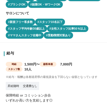
#ブランクOK
#副業OK・WワークOK
サロンについて
#新規フリー客多数
#スタッフ10名以下
#スタッフ平均年齢30歳以上
#女性スタッフ比率50％以上
#ママさんスタッフ在籍中
#受動喫煙対策あり
給与
1,500円〜
7,000円
時給
顧客単価
10人
スタッフ数
※給与・報酬は各都道府県の最低賃金を下回らない金額となっています
昇給随時
交通費なし
保障時給 or コミッション歩合
いずれか高い方を支給します◎