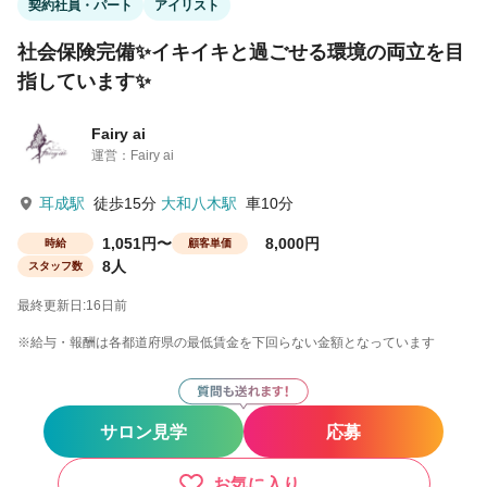
契約社員・パート
アイリスト
社会保険完備✨イキイキと過ごせる環境の両立を目
指しています✨
Fairy ai
運営：Fairy ai
耳成駅
徒歩15分
大和八木駅
車10分
1,051円〜
8,000円
時給
顧客単価
8人
スタッフ数
最終更新日:16日前
※給与・報酬は各都道府県の最低賃金を下回らない金額となっています
サロン見学
応募
お気に入り