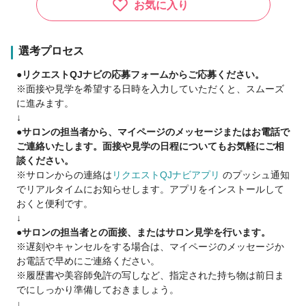
美容師免許を持っていてアイデザイナーになりたい方、美容師
お気に入り
からアイデザイナーに転身したい方、一からアイラッシュ・ネ
イルを始めたい方でもしっかりサポートいたします。私どもが
提供したいのは、確かな技術からなる価値あるサービスです。
選考プロセス
サービスの質を向上させ、常に挑戦し続けるサロンでありたい
●リクエストQJナビの応募フォームからご応募ください。
と考えております。
※面接や見学を希望する日時を入力していただくと、スムーズ
に進みます。
勤務時間や勤務日数、曜日もご相談にのりますので主婦の方も
↓
多く活躍されています。仕事もプライベートも充実して『楽し
●サロンの担当者から、マイページのメッセージまたはお電話で
く！』を大切にしているサロンです。お仕事も大切ですが、ス
ご連絡いたします。面接や見学の日程についてもお気軽にご相
タッフ１人１人がプライベートも充実して欲しいと思っており
談ください。
ます。
※サロンからの連絡は
リクエストQJナビアプリ
のプッシュ通知
でリアルタイムにお知らせします。アプリをインストールして
経験者の方やマツエク、ネイル施術も可能な方、大歓迎！私た
おくと便利です。
ちと一緒に楽しく働きませんか？
↓
●サロンの担当者との面接、またはサロン見学を行います。
サロン見学も随時受付中ですので、お気軽にお問い合わせ下さ
※遅刻やキャンセルをする場合は、マイページのメッセージか
い💌💨
お電話で早めにご連絡ください。
※履歴書や美容師免許の写しなど、指定された持ち物は前日ま
でにしっかり準備しておきましょう。
↓