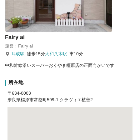
Fairy ai
運営：Fairy ai
耳成駅
徒歩15分
大和八木駅
車10分
中和幹線沿いスーパーおくやま橿原店の正面向かいです
所在地
〒634-0003
奈良県橿原市常盤町599-1 クラヴィエ植善2