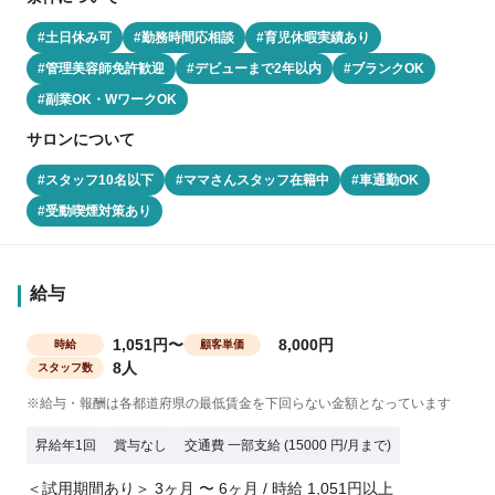
#土日休み可
#勤務時間応相談
#育児休暇実績あり
#管理美容師免許歓迎
#デビューまで2年以内
#ブランクOK
#副業OK・WワークOK
サロンについて
#スタッフ10名以下
#ママさんスタッフ在籍中
#車通勤OK
#受動喫煙対策あり
給与
1,051円〜
8,000円
時給
顧客単価
8人
スタッフ数
※給与・報酬は各都道府県の最低賃金を下回らない金額となっています
昇給年1回
賞与なし
交通費 一部支給 (15000 円/月まで)
＜試用期間あり＞ 3ヶ月 〜 6ヶ月 / 時給 1,051円以上