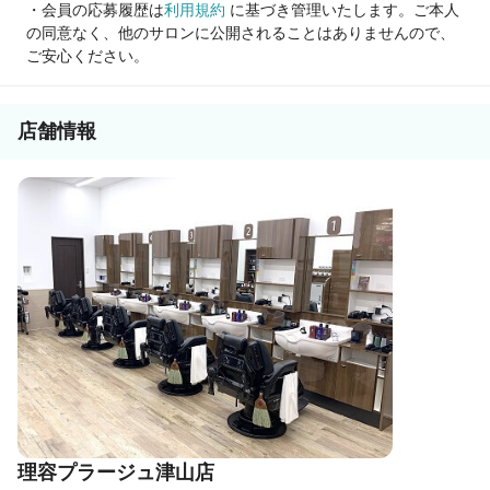
・会員の応募履歴は
利用規約
に基づき管理いたします。ご本人
の同意なく、他のサロンに公開されることはありませんので、
「今より稼ぎたい！」
ご安心ください。
「長く安心して働ける環境を探している」
そんな方にぴったりの職場です。
店舗情報
まずはお気軽にご応募ください！
理容プラージュ津山店