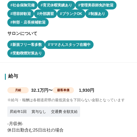
#社会保険完備
#育児休暇実績あり
#管理美容師免許歓迎
#理容師歓迎
#外部講習
#ブランクOK
#制服あり
#幹部・店長候補歓迎
サロンについて
#新規フリー客多数
#ママさんスタッフ在籍中
#受動喫煙対策あり
給与
32.1万円〜
1,930円
月給
顧客単価
※給与・報酬は各都道府県の最低賃金を下回らない金額となっています
昇給年1回
賞与なし
交通費 全額支給
-月収例-
休日出勤含む25日出社の場合