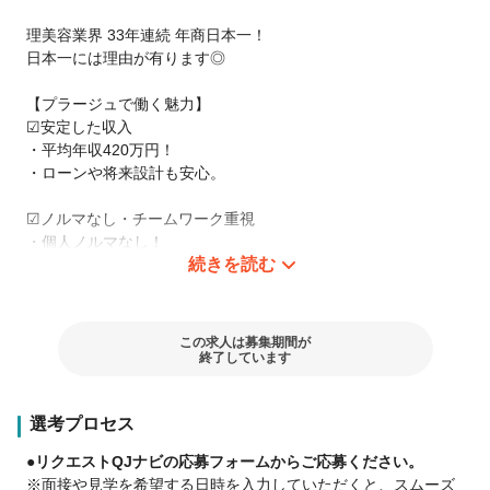
理美容業界 33年連続 年商日本一！
日本一には理由が有ります◎
【プラージュで働く魅力】
☑︎安定した収入
・平均年収420万円！
・ローンや将来設計も安心。
☑︎ノルマなし・チームワーク重視
・個人ノルマなし！
続きを読む
・みんなで店舗目標を目指すから雰囲気◎。
☑︎得意を活かせる分業制
・カット・カラー・パーマ・ブローで分業。
この求人は募集期間が
・自分の強みを伸ばせる環境。
終了しています
☑︎ 予約・指名なしで安定入客
選考プロセス
・毎日バランス良く施術できる。
・自然とスピード＆技術が身につく。
●リクエストQJナビの応募フォームからご応募ください。
※面接や見学を希望する日時を入力していただくと、スムーズ