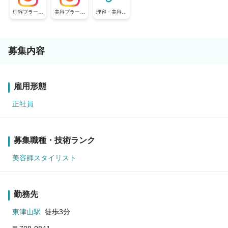
理容プラージ
美容プラージ
理容・美容プ
ュ【公式採用
ュ【公式採用
ラージュ【公
アカウント】
アカウント】
式採用アカウ
ント】
募集内容
雇用形態
正社員
募集職種・技術ランク
美容師スタイリスト
勤務先
東津山駅
徒歩3分