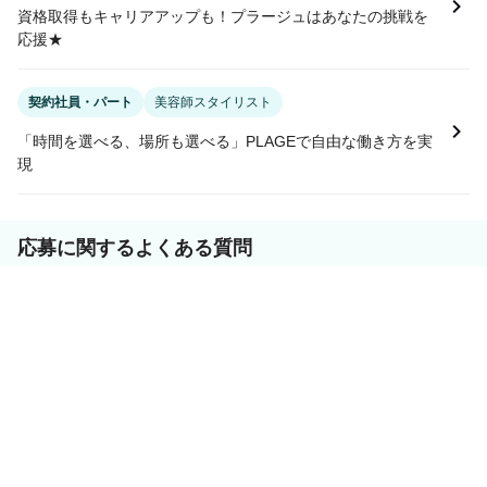
資格取得もキャリアアップも！プラージュはあなたの挑戦を
応援★
契約社員・パート
美容師スタイリスト
「時間を選べる、場所も選べる」PLAGEで自由な働き方を実
現
応募に関するよくある質問
応募前に気になる求人を保存する機能はありますか？
この求人は募集期間が終了しています
募集要項ページの「気になる」ボタンで保存できます。保存し
た求人は、
お気に入りページ
からいつでも確認できます。
求人に興味がありますが、すぐには入社できないため
応募を迷っています。