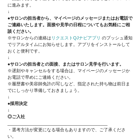
☑︎全国に店舗展開
に進みます。
・結婚・転勤に合わせて柔軟に異動OK！
↓
●サロンの担当者から、マイページのメッセージまたはお電話で
☑︎資格取得支援あり
ご連絡いたします。面接や見学の日程についてもお気軽にご相
・理美容師免許・Wライセンス取得をサポート。
談ください。
・学費は会社が補助！（※条件あり）
※サロンからの連絡は
リクエストQJナビアプリ
のプッシュ通知
でリアルタイムにお知らせします。アプリをインストールして
おくと便利です。
▼キャリアアップの道が明確▼
↓
プラージュでは 頑張りがしっかり評価される
●サロンの担当者との面接、またはサロン見学を行います。
キャリアステップ をご用意しています。
※遅刻やキャンセルをする場合は、マイページのメッセージか
お電話で早めにご連絡ください。
トップスタイリスト
※履歴書や美容師免許の写しなど、指定された持ち物は前日ま
経験と技術を評価し収入アップ！
でにしっかり準備しておきましょう。
↓
チーフスタイリスト
●採用決定
店舗をまとめるリーダーとして活躍。
↓
マネジメント力を磨きながら、さらに大きく稼げます！
◎ご入社
________________________________________
「プレイヤーとして腕を磨きたい」
・選考方法が変更になる場合もありますので、ご了承くださ
「将来は管理職として店舗を動かしたい」
い。
どちらの道もプラージュなら可能です。