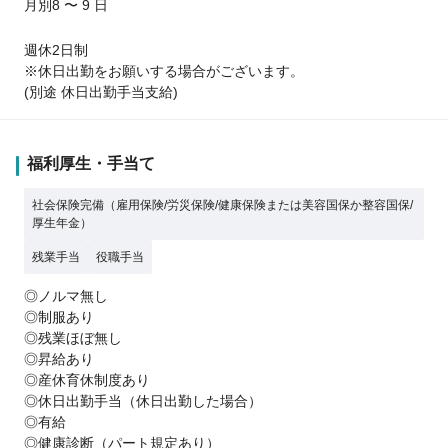
月別8 〜 9 日
週休2日制
※休日出勤をお願いする場合がございます。
(別途 休日出勤手当支給)
福利厚生・手当て
社会保険完備（雇用保険/労災保険/健康保険または美容国保か整容国保/
厚生年金）
残業手当
役職手当
◎ノルマ無し
◎制服あり
◎残業ほぼ無し
◎昇給あり
◎産休育休制度あり
◎休日出勤手当（休日出勤した場合）
◎有給
◎健康診断（パート規定あり）