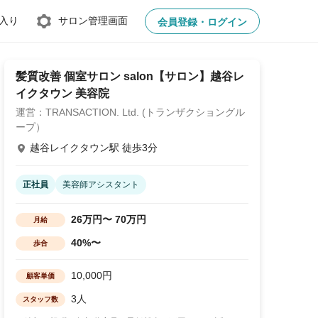
入り
サロン管理画面
会員登録・ログイン
髪質改善 個室サロン salon【サロン】越谷レ
イクタウン 美容院
運営：TRANSACTION. Ltd. (トランザクショングル
ープ）
越谷レイクタウン駅 徒歩3分
正社員
美容師アシスタント
26万円〜 70万円
月給
40%〜
歩合
10,000円
顧客単価
3人
スタッフ数