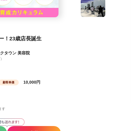
ー！23歳店長誕生
イクタウン 美容院
プ）
10,000円
顧客単価
ます