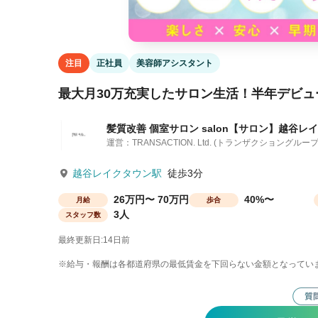
注目
正社員
美容師アシスタント
最大月30万充実したサロン生活！半年デビュ
髪質改善 個室サロン salon【サロン】越谷レ
運営：TRANSACTION. Ltd. (トランザクショングルー
越谷レイクタウン駅
徒歩3分
26万円〜 70万円
40%〜
月給
歩合
3人
スタッフ数
最終更新日:14日前
※給与・報酬は各都道府県の最低賃金を下回らない金額となってい