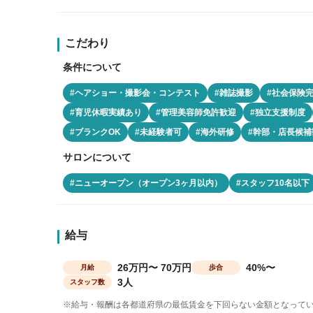
こだわり
条件について
#ヘアショー・撮影会・コンテスト
#雑誌撮影
#社会保険
#育児休暇実績あり
#管理美容師免許歓迎
#独立支援制度
#ブランクOK
#未経験者可
#海外研修
#幹部・店長候補
サロンについて
#ニューオープン（オープン3ヶ月以内）
#スタッフ10名以下
給与
26万円〜 70万円
40%〜
月給
歩合
3人
スタッフ数
※給与・報酬は各都道府県の最低賃金を下回らない金額となって