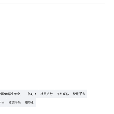
容国保/厚生年金）
寮あり
社員旅行
海外研修
皆勤手当
手当
技術手当
報奨金