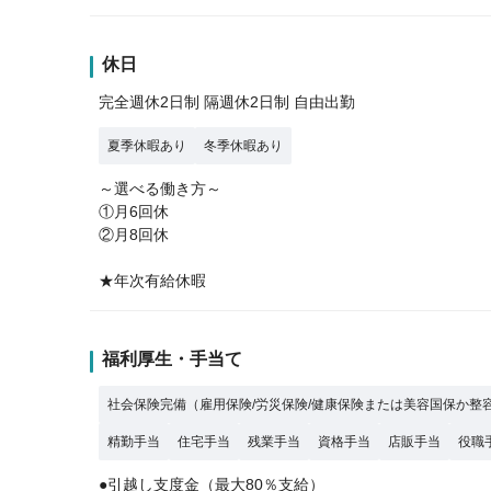
休日
完全週休2日制 隔週休2日制 自由出勤
夏季休暇あり
冬季休暇あり
～選べる働き方～
①月6回休
②月8回休
★年次有給休暇
福利厚生・手当て
社会保険完備（雇用保険/労災保険/健康保険または美容国保か整
精勤手当
住宅手当
残業手当
資格手当
店販手当
役職
●引越し支度金（最大80％支給）