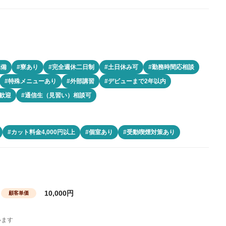
完備
#寮あり
#完全週休二日制
#土日休み可
#勤務時間応相談
#特殊メニューあり
#外部講習
#デビューまで2年以内
歓迎
#通信生（見習い）相談可
#カット料金4,000円以上
#個室あり
#受動喫煙対策あり
10,000円
顧客単価
います