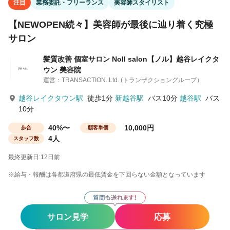
注目
業務委託・フリーランス
美容師スタイリスト
【NEWOPEN続々】美容師が最後に辿り着く究極
サロン
髪質改善 個室サロン Noll salon【ノル】越谷レイクタ
ウン 美容院
運営：TRANSACTION. Ltd. (トランザクショングループ）
越谷レイクタウン駅
徒歩1分
新越谷駅
バス10分
越谷駅
バス
10分
40%〜
10,000円
歩合
顧客単価
4人
スタッフ数
最終更新日:12日前
※給与・報酬は各都道府県の最低賃金を下回らない金額となっています
サロン見学
応募