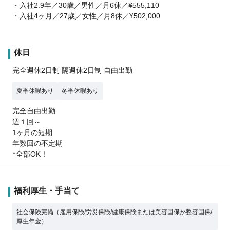
・入社2.9年／30歳／男性／月6休／¥555,110
・入社4ヶ月／27歳／女性／月8休／¥502,000
休日
完全週休2日制 隔週休2日制 自由出勤
夏季休暇あり
冬季休暇あり
完全自由出勤
週１回～
1ヶ月の短期
年数回の不定期
↑全部OK！
福利厚生・手当て
社会保険完備（雇用保険/労災保険/健康保険または美容国保か整容国保/
厚生年金）