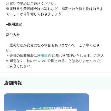
お電話で早めにご連絡ください。
物件探し、内装外装のサポート
※履歴書や美容師免許の写しなど、指定された持ち物は前日ま
有名ディーラー等仕入先の紹介
でにしっかり準備しておきましょう。
集客・求人のバックアップ
↓
教育や人事にまつわる扶助
●採用決定
給料計算・事務の援助
↓
◎ご入社
▷半年役職デビュー！
________________________________________
20代で店長、エリアマネージャー30名以上を輩出。
・選考方法が変更になる場合もありますので、ご了承くださ
最短20歳の店長も！
い。
▷半年オーナーデビュー！
・会員の応募履歴は
利用規約
に基づき管理いたします。ご本人
20代でオーナー20名以上排出。
の同意なく、他のサロンに公開されることはありませんので、
最短22歳のオーナーも！
ご安心ください。
【顧客をお持ちの方】
無条件で技術売上の最大70％還元！
アシスタント同伴可
店舗情報
薬剤も自分で自由に選定OK
□コロナ休業も会社がサポート
フリーランスでも受け取れる補助金申請サポートもお手伝い
□見学交通費支給