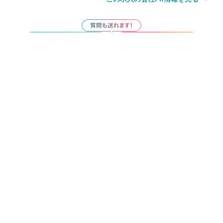
サロン見学
応募
サロン見学
応募
お気に入り
その他の勤務地
髪質改善 個室サロン salon【サロン】越谷レイクタウン 美容
院
越谷レイクタウン駅
徒歩3分
獨協大学前 美容室 poi to...【ポワト】髪質改善 個室サロン
獨協大学前駅
徒歩3分