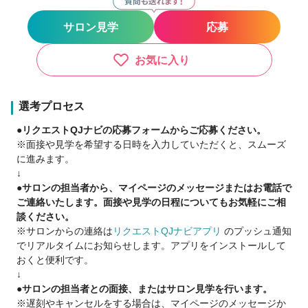
【業務委託が初めての方】
提携の税理士、社労士など専門家がしっかりレクチャー
サロン見学
応募
個室型で顧客満足度が高い環境の中で
経験、知識、センスが身につきます。
お気に入り
【チャンスを求めている方】
月500人の新規フリー客
初月100万以上の収入だって可能！
選考プロセス
やる気次第で収入は無限大∞♪
●リクエストQJナビの応募フォームからご応募ください。
※面接や見学を希望する日時を入力していただくと、スムーズ
【子育てと仕事を両立させたい方】
に進みます。
子育て世代も活躍中！
↓
好きなタイミングで無理なく働ける環境です
●サロンの担当者から、マイページのメッセージまたはお電話で
ご連絡いたします。面接や見学の日程についてもお気軽にご相
【独立を目指したい方】
談ください。
入社後1年間でスタッフの3人1人が独立
※サロンからの連絡は
リクエストQJナビアプリ
のプッシュ通知
・入社後3ヶ月店長→3か月エリアマネージャー→独立
でリアルタイムにお知らせします。アプリをインストールして
・入社後半年間店長→独立
おくと便利です。
・入社後すぐ→独立
↓
※独立支援制度概要
●サロンの担当者との面接、またはサロン見学を行います。
経営者教育・勉強会
※遅刻やキャンセルをする場合は、マイページのメッセージか
銀行借入などの資金調達