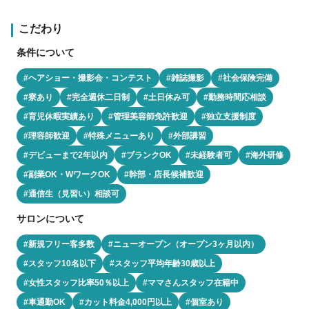
こだわり
条件について
#ヘアショー・撮影会・コンテスト
#雑誌撮影
#社会保険完備
#寮あり
#完全週休二日制
#土日休み可
#勤務時間応相談
#育児休暇実績あり
#管理美容師免許歓迎
#独立支援制度
#理容師歓迎
#特殊メニューあり
#外部講習
#デビューまで2年以内
#ブランクOK
#未経験者可
#海外研修
#副業OK・WワークOK
#幹部・店長候補歓迎
#通信生（見習い）相談可
サロンについて
#新規フリー客多数
#ニューオープン（オープン3ヶ月以内）
#スタッフ10名以下
#スタッフ平均年齢30歳以上
#女性スタッフ比率50％以上
#ママさんスタッフ在籍中
#車通勤OK
#カット料金4,000円以上
#個室あり