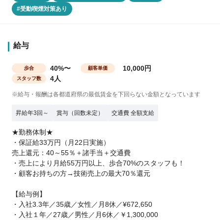
#受動喫煙対策あり
給与
40%〜
10,000円
歩合
顧客単価
4人
スタッフ数
※給与・報酬は各都道府県の最低賃金を下回らない金額となっています
昇給年3回～
賞与（回数未定）
交通費 全額支給
★勤務体制★
・保証給33万円（月22日実施）
売上還元：40～55％＋諸手当＋交通費
・売上により月給55万円以上、歩合70%のスタッフも！
・顧客お持ちの方→技術売上の最大70％還元
【給与例】
・入社3.3年／35歳／女性／月8休／¥672,650
・入社１年／27歳／男性／月6休／￥1,300,000