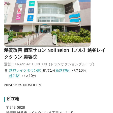
髪質改善 個室サロン Noll salon【ノル】越谷レイ
クタウン 美容院
運営：TRANSACTION. Ltd. (トランザクショングループ）
越谷レイクタウン駅
徒歩1分
新越谷駅
バス10分
越谷駅
バス10分
2024.12.25 NEWOPEN
所在地
〒343-0828
埼玉県越谷市レイクタウン８丁目４−４ 1F