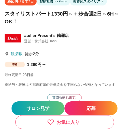
締め切りまで7日
契約社員・パート
美容師スタイリスト
スタイリストパート1330円～＋歩合週2日～6H～
OK！
atelier Present's 鶴瀬店
運営：株式会社Dash
鶴瀬駅
徒歩2分
1,290円〜
時給
最終更新日:23日前
※給与・報酬は各都道府県の最低賃金を下回らない金額となっています
サロン見学
応募
お気に入り