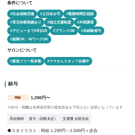
条件について
#社会保険完備
#土日休み可
#勤務時間応相談
#育児休暇実績あり
#独立支援制度
#外部講習
#デビューまで2年以内
#ブランクOK
#未経験者可
#副業OK・WワークOK
サロンについて
#新規フリー客多数
#ママさんスタッフ在籍中
給与
1,290円〜
時給
※給与・報酬は各都道府県の最低賃金を下回らない金額となっています
昇給随時
賞与（回数未定）
交通費 全額支給
◆スタイリスト：時給 1,290円～1,500円＋歩合