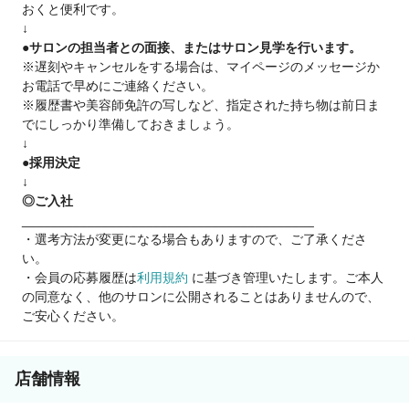
おくと便利です。
まずは応募にてご相談ください。
↓
●サロンの担当者との面接、またはサロン見学を行います。
※遅刻やキャンセルをする場合は、マイページのメッセージか
お電話で早めにご連絡ください。
※履歴書や美容師免許の写しなど、指定された持ち物は前日ま
でにしっかり準備しておきましょう。
↓
●採用決定
↓
◎ご入社
________________________________________
・選考方法が変更になる場合もありますので、ご了承くださ
い。
・会員の応募履歴は
利用規約
に基づき管理いたします。ご本人
の同意なく、他のサロンに公開されることはありませんので、
ご安心ください。
店舗情報