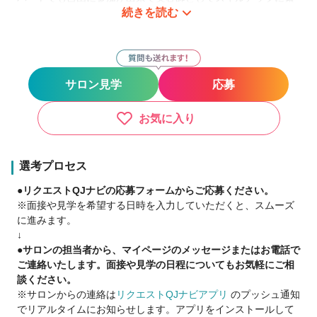
続きを読む
がりモチベーションになっています！
パートさんにも歩合がつくので、やりがいを感じられます！
『パートさんでも、常時売上上位の実績を持つ、ママさんスタ
入りスタントさんもいます！』
サロン見学
応募
また、予約制ではないので時短勤務でも稼げる☆
自宅から通える距離にあるので徒歩、自転車通勤もできます♪
お気に入り
【働きながらの子育てに嬉しい産休・育休】
産休・育休取得後に復帰し、活躍しているスタッフも多数！
女性も男性もプライベートに合わせて働けます。
選考プロセス
勤務時間帯に関しても気軽に相談ください。
●リクエストQJナビの応募フォームからご応募ください。
※面接や見学を希望する日時を入力していただくと、スムーズ
■スタイリスト 時給1,330円～1,500円 +歩合
に進みます。
昇給（随時）
↓
交通費支給
●サロンの担当者から、マイページのメッセージまたはお電話で
売上手当
ご連絡いたします。面接や見学の日程についてもお気軽にご相
残業手当
談ください。
※サロンからの連絡は
リクエストQJナビアプリ
のプッシュ通知
★Ｗワーク可能
でリアルタイムにお知らせします。アプリをインストールして
副収入を得たい方も時間、勤務日数に応じます。