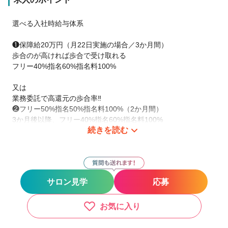
選べる入社時給与体系
❶保障給20万円（月22日実施の場合／3か月間）
歩合のが高ければ歩合で受け取れる
フリー40%指名60%指名料100%
又は
業務委託で高還元の歩合率‼️
❷フリー50%指名50%指名料100%（2か月間）
3か月後以降、フリー40%指名60%指名料100%
続きを読む
勤務時間も自分で決めれるので、時短勤務や長時間の勤務も時
間に合わせてプライベートの充実も可能です。
サロン見学
応募
正社員では社保完備、育休手当など、どんな方でも安心して長
く働くための福利厚生が充実★
子育て美容師も多数在籍！
お気に入り
あなたのライフスタイルに合った働き方を実現☆