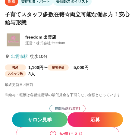
新着
契約社員・パート
美容師スタイリスト
子育てスタッフ多数在籍☆両立可能な働き方！安心
給与形態
freedom 出雲店
運営：株式会社 freedom
出雲市駅
徒歩10分
1,100円〜
5,000円
時給
顧客単価
3人
スタッフ数
最終更新日:4日前
※給与・報酬は各都道府県の最低賃金を下回らない金額となっています
サロン見学
応募
お気に入り