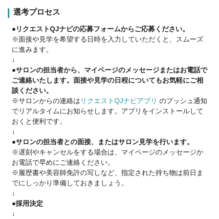
選考プロセス
【国内外50店舗展開】するfreedom
●リクエストQJナビの応募フォームからご応募ください。
2023年も各地に続々出店中‼️
※面接や見学を希望する日時を入力していただくと、スムーズ
に進みます。
一人一人に合わせて柔軟な働き方も相談可能です。
↓
何か質問や相談があればお気軽にご相談ください★
●サロンの担当者から、マイページのメッセージまたはお電話で
ご連絡いたします。面接や見学の日程についてもお気軽にご相
LINE :@373gegnw
談ください。
メール:freedomjapantw.2017@gmail.com
※サロンからの連絡は
リクエストQJナビアプリ
のプッシュ通知
でリアルタイムにお知らせします。アプリをインストールして
おくと便利です。
↓
●サロンの担当者との面接、またはサロン見学を行います。
※遅刻やキャンセルをする場合は、マイページのメッセージか
お電話で早めにご連絡ください。
※履歴書や美容師免許の写しなど、指定された持ち物は前日ま
でにしっかり準備しておきましょう。
↓
●採用決定
↓