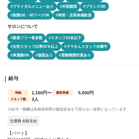
#ブライダルメニューあり
#外部講習
#ブランクOK
#副業OK・WワークOK
#幹部・店長候補歓迎
サロンについて
#新規フリー客多数
#スタッフ10名以下
#女性スタッフ比率50％以上
#ママさんスタッフ在籍中
#車通勤OK
#個室あり
#受動喫煙対策あり
給与
1,100円〜
5,000円
時給
顧客単価
3人
スタッフ数
※給与・報酬は各都道府県の最低賃金を下回らない金額となっています
交通費 全額支給
【パート】