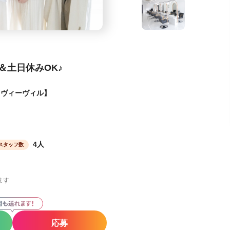
＆土日休みOK♪
サコバイヴィーヴィル】
】
4人
スタッフ数
ます
応募