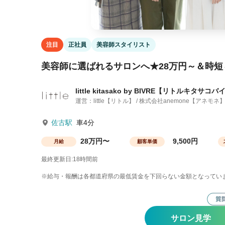
注目
正社員
美容師スタイリスト
美容師に選ばれるサロンへ★28万円～＆時短
little kitasako by BIVRE【リトルキタ
運営：little【リトル】 / 株式会社anemone【アネモネ
佐古駅
車4分
28万円〜
9,500円
月給
顧客単価
最終更新日:18時間前
※給与・報酬は各都道府県の最低賃金を下回らない金額となってい
サロン見学