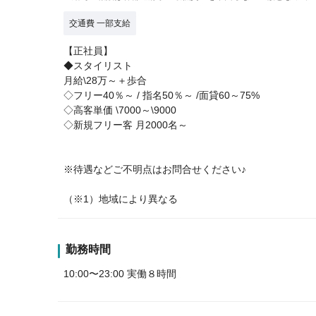
交通費 一部支給
【正社員】
◆スタイリスト
月給\28万～＋歩合
◇フリー40％～ / 指名50％～ /面貸60～75%
◇高客単価 \7000～\9000
◇新規フリー客 月2000名～
※待遇などご不明点はお問合せください♪
（※1）地域により異なる
勤務時間
10:00〜23:00 実働８時間