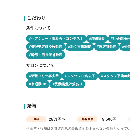
こだわり
条件について
#ヘアショー・撮影会・コンテスト
#雑誌撮影
#社会保険
#管理美容師免許歓迎
#独立支援制度
#理容師歓迎
#外
#幹部・店長候補歓迎
サロンについて
#新規フリー客多数
#スタッフ10名以下
#スタッフ平均年齢
#車通勤OK
#受動喫煙対策あり
給与
28万円〜
9,500円
月給
顧客単価
※給与・報酬は各都道府県の最低賃金を下回らない金額となって