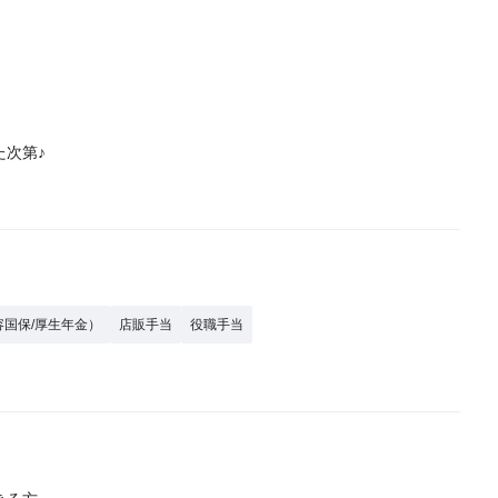
次第♪
容国保/厚生年金）
店販手当
役職手当