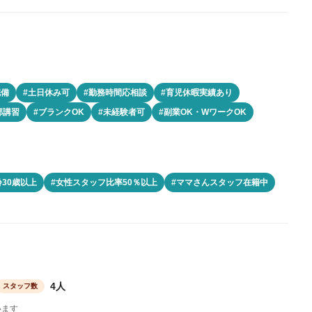
完備
#土日休み可
#勤務時間応相談
#育児休暇実績あり
部講習
#ブランクOK
#未経験者可
#副業OK・WワークOK
30歳以上
#女性スタッフ比率50％以上
#ママさんスタッフ在籍中
4人
スタッフ数
います