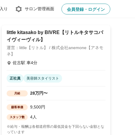
入り
サロン管理画面
会員登録・ログイン
little kitasako by BIVRE【リトルキタサコバ
イヴィーヴィル】
運営：little【リトル】 / 株式会社anemone【アネモ
ネ】
佐古駅 車4分
正社員
美容師スタイリスト
28万円〜
月給
9,500円
顧客単価
4人
スタッフ数
※給与・報酬は各都道府県の最低賃金を下回らない金額とな
っています