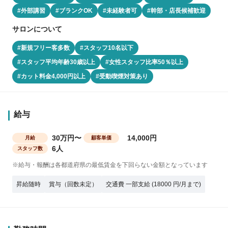
#外部講習
#ブランクOK
#未経験者可
#幹部・店長候補歓迎
サロンについて
#新規フリー客多数
#スタッフ10名以下
#スタッフ平均年齢30歳以上
#女性スタッフ比率50％以上
#カット料金4,000円以上
#受動喫煙対策あり
給与
30万円〜
14,000円
月給
顧客単価
6人
スタッフ数
※給与・報酬は各都道府県の最低賃金を下回らない金額となっています
昇給随時
賞与（回数未定）
交通費 一部支給 (18000 円/月まで)