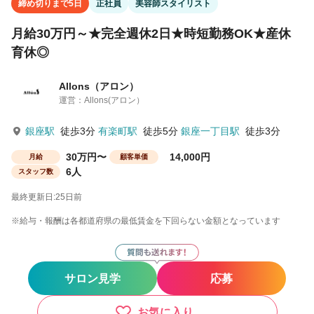
締め切りまで5日
正社員
美容師スタイリスト
月給30万円～★完全週休2日★時短勤務OK★産休
育休◎
Allons（アロン）
運営：Allons(アロン）
銀座駅
徒歩3分
有楽町駅
徒歩5分
銀座一丁目駅
徒歩3分
30万円〜
14,000円
月給
顧客単価
6人
スタッフ数
最終更新日:25日前
※給与・報酬は各都道府県の最低賃金を下回らない金額となっています
サロン見学
応募
お気に入り