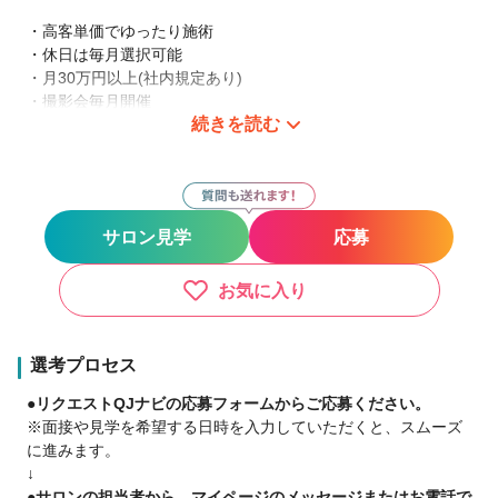
・高客単価でゆったり施術
・休日は毎月選択可能
・月30万円以上(社内規定あり)
・撮影会毎月開催
続きを読む
・前職の給与を保障
・前店の価格引継ぎOK
・営業時間外の施術OK
・パリドライカット技術が学べる
・研修制度充実
サロン見学
応募
・時短勤務OK<ママさんパパさん応援>
・バックルーム完備
・現収入を確保しながら稼働時間を抑えたい
お気に入り
美容師の働き易さを追求、残業がなくプライベートも充実◎
生涯美容師を続けられる環境があります。
選考プロセス
●リクエストQJナビの応募フォームからご応募ください。
『今までの技術や経験を活かしたい』『結婚や出産等、復帰で
※面接や見学を希望する日時を入力していただくと、スムーズ
きる環境が良い』
に進みます。
安心して働ける環境を提供しています、テーマは「スタッフ一
↓
人一人が輝けるお店」
●サロンの担当者から、マイページのメッセージまたはお電話で
何でも相談しやすい環境です。