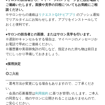
ご連絡いたします。面接や見学の日程についてもお気軽にご相
42坪の広々とした開放感あふれるサロンはセット面16パーソナ
談ください。
ルスペースが十分すぎるほどの贅沢空間が自慢です、まずは雰
※サロンからの連絡は
リクエストQJナビアプリ
のプッシュ通知
囲気を感じにお気軽にサロン見学にいらしてください。
でリアルタイムにお知らせします。アプリをインストールして
おくと便利です。
↓
●サロンの担当者との面接、またはサロン見学を行います。
※遅刻やキャンセルをする場合は、マイページのメッセージか
お電話で早めにご連絡ください。
※履歴書や美容師免許の写しなど、指定された持ち物は前日ま
でにしっかり準備しておきましょう。
↓
●採用決定
↓
◎ご入社
________________________________________
・選考方法が変更になる場合もありますので、ご了承くださ
い。
・会員の応募履歴は
利用規約
に基づき管理いたします。ご本人
の同意なく、他のサロンに公開されることはありませんので、
ご安心ください。