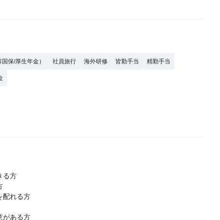
容国保/厚生年金）
社員旅行
海外研修
皆勤手当
精勤手当
金
きる方
方
を配れる方
意がある方