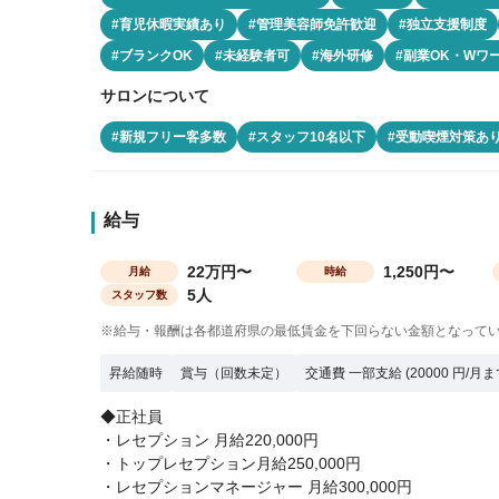
#育児休暇実績あり
#管理美容師免許歓迎
#独立支援制度
#ブランクOK
#未経験者可
#海外研修
#副業OK・Wワ
サロンについて
#新規フリー客多数
#スタッフ10名以下
#受動喫煙対策あ
給与
22万円〜
1,250円〜
月給
時給
5人
スタッフ数
※給与・報酬は各都道府県の最低賃金を下回らない金額となって
昇給随時
賞与（回数未定）
交通費 一部支給 (20000 円/月ま
◆正社員
・レセプション 月給220,000円
・トップレセプション月給250,000円
・レセプションマネージャー 月給300,000円