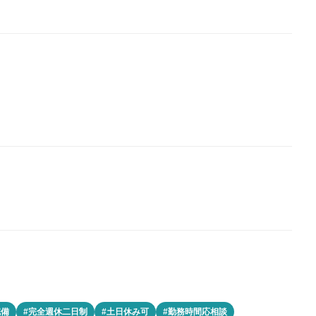
完備
#完全週休二日制
#土日休み可
#勤務時間応相談