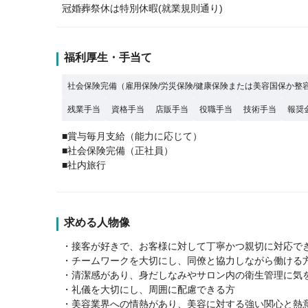
冠婚葬祭休は特別休暇(就業規則通り)
福利厚生・手当て
社会保険完備（雇用保険/労災保険/健康保険または美容国保か整
残業手当
資格手当
店販手当
役職手当
技術手当
報奨
■賞与毎月支給（能力に応じて）
■社会保険完備（正社員）
■社内旅行
求める人物像
・接客が好きで、お客様に対して丁寧かつ親切に対応で
・チームワークを大切にし、同僚と協力しながら働ける
・清潔感があり、身だしなみやサロン内の衛生管理に気
・礼儀を大切にし、周囲に配慮できる方
・美容業界への情熱があり、美容に対する強い関心と熱