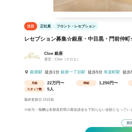
注目
正社員
フロント・レセプション
レセプション募集☆銀座・中目黒・門前仲町
Cloe 銀座
運営：Cloe（クロエ）
銀座駅
徒歩1分
銀座一丁目駅
徒歩5分
有楽町駅
徒歩
22万円〜
1,250円〜
月給
時給
5人
スタッフ数
最終更新日:15日前
※給与・報酬は各都道府県の最低賃金を下回らない金額となってい