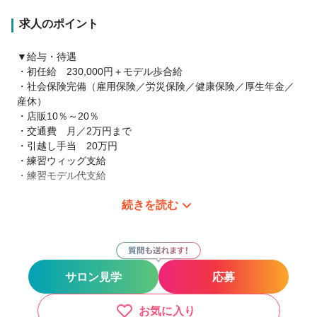
求人のポイント
▼給与・待遇
・初任給 230,000円＋モデル歩合給
・社会保険完備（雇用保険／労災保険／健康保険／厚生年金／
産休）
・店販10％～20％
・交通費 月／2万円まで
・引越し手当 20万円
・練習ウィッグ支給
・練習モデル代支給
続きを読む
▼休日・休暇
・完全週休2日 or 月8日休み
・勤務時間 9:00～18:00(内1時間休憩)
・週1回～3回アカデミー練習
・有給休暇
サロン見学
応募
・夏季休暇5日
・冬季休暇3日
・リフレッシュ休暇3日
お気に入り