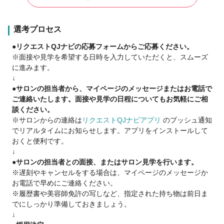
▼教育
・最短1年でデビュー
選考プロセス
・自社アカデミーで育成担当リーダ-を配置し少人数採用のため
●リクエストQJナビの応募フォームからご応募ください。
集中して教育を行っていきます。
※面接や見学を希望する日時を入力していただくと、スムーズ
・営業時間内のモデル練習。
に進みます。
・有名講師による技術セミナー
↓
・最新のカラー剤・機材などを使用
●サロンの担当者から、マイページのメッセージまたはお電話で
ご連絡いたします。面接や見学の日程についてもお気軽にご相
談ください。
※サロンからの連絡は
リクエストQJナビアプリ
のプッシュ通知
でリアルタイムにお知らせします。アプリをインストールして
おくと便利です。
↓
●サロンの担当者との面接、またはサロン見学を行います。
※遅刻やキャンセルをする場合は、マイページのメッセージか
お電話で早めにご連絡ください。
※履歴書や美容師免許の写しなど、指定された持ち物は前日ま
でにしっかり準備しておきましょう。
↓