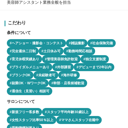
美容師アシスタント業務全般を担当
こだわり
条件について
#ヘアショー・撮影会・コンテスト
#雑誌撮影
#社会保険完備
#完全週休二日制
#土日休み可
#勤務時間応相談
#育児休暇実績あり
#管理美容師免許歓迎
#独立支援制度
#ブライダルメニューあり
#外部講習
#デビューまで2年以内
#ブランクOK
#未経験者可
#海外研修
#副業OK・WワークOK
#幹部・店長候補歓迎
#通信生（見習い）相談可
サロンについて
#新規フリー客多数
#スタッフ平均年齢30歳以上
#女性スタッフ比率50％以上
#ママさんスタッフ在籍中
#受動喫煙対策あり