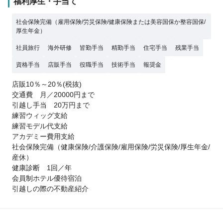
福利厚生・手当て
社会保険完備（雇用保険/労災保険/健康保険または美容国保か整容国保/
厚生年金）
社員旅行
海外研修
皆勤手当
精勤手当
住宅手当
残業手当
資格手当
店販手当
役職手当
技術手当
報奨金
店販10％～20％(税抜)
交通費 月／20000円まで
引越し手当 20万円まで
練習ウィッグ支給
練習モデル代支給
アカデミー費用支給
社会保険完備（健康保険/介護保険/雇用保険/労災保険/厚生年金/
産休）
健康診断 1回／年
会員制ホテル優待宿泊
引越しの際の不動産紹介