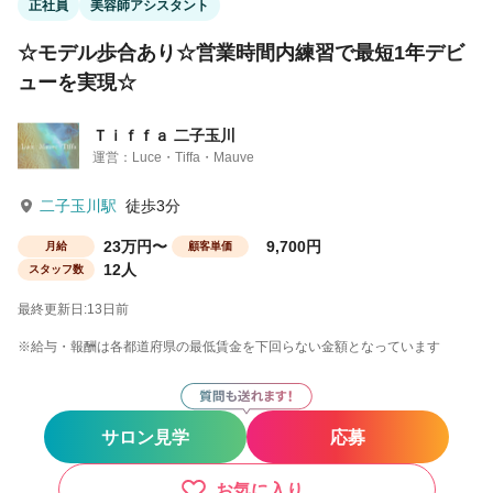
正社員
美容師アシスタント
☆モデル歩合あり☆営業時間内練習で最短1年デビ
ューを実現☆
Ｔｉｆｆａ 二子玉川
運営：Luce・Tiffa・Mauve
二子玉川駅
徒歩3分
23万円〜
9,700円
月給
顧客単価
12人
スタッフ数
最終更新日:13日前
※給与・報酬は各都道府県の最低賃金を下回らない金額となっています
サロン見学
応募
お気に入り