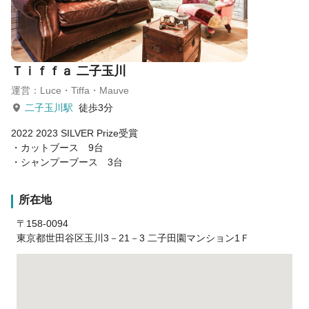
Ｔｉｆｆａ 二子玉川
運営：Luce・Tiffa・Mauve
二子玉川駅
徒歩3分
2022 2023 SILVER Prize受賞
・カットブース 9台
・シャンプーブース 3台
所在地
〒158-0094
東京都世田谷区玉川3－21－3 二子田園マンション1Ｆ