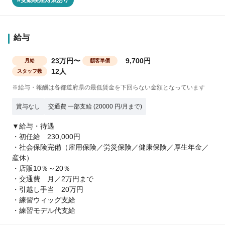
給与
23万円〜
9,700円
月給
顧客単価
12人
スタッフ数
※給与・報酬は各都道府県の最低賃金を下回らない金額となっています
賞与なし
交通費 一部支給 (20000 円/月まで)
▼給与・待遇
・初任給 230,000円
・社会保険完備（雇用保険／労災保険／健康保険／厚生年金／
産休）
・店販10％～20％
・交通費 月／2万円まで
・引越し手当 20万円
・練習ウィッグ支給
・練習モデル代支給