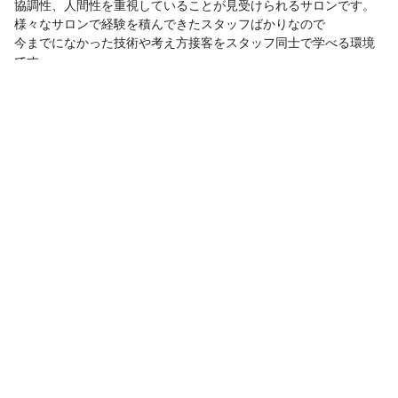
協調性、人間性を重視していることが見受けられるサロンです。
様々なサロンで経験を積んできたスタッフばかりなので
今までになかった技術や考え方接客をスタッフ同士で学べる環境
です。
今よりも美容師を楽しみたい方ぜひ見学してみてください。
サロン見学
応募
この求人の会社PR情報を見る
サロン見学
応募
お気に入り
その他の勤務地
ｍａｕｖｅ代官山
代官山駅
徒歩1分
恵比寿駅
徒歩5分