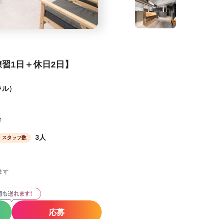
習1日＋休日2日】
ラル）
分
3人
スタッフ数
ます
応募