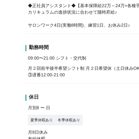
◆正社員アシスタント◆【基本保障給22万～24万+各種
カリキュラムの進捗状況に合わせて随時昇給♪
サロンワーク4日(実働8時間)、練習1日、お休み2日♪
勤務時間
09:00〜21:00 シフト・交代制
月２回前半後半希望シフト制 月２日希望休（土日休みOK）＋６日は
③遅番12:00-21:00
休日
月別8 〜 日
夏季休暇あり
冬季休暇あり
月8日休み
有給休暇