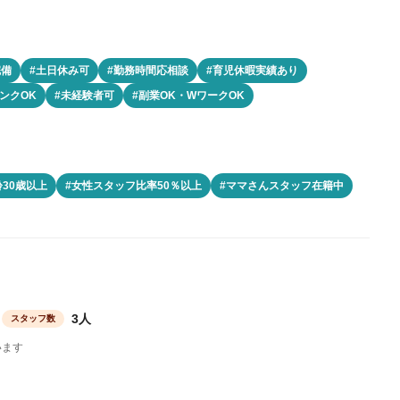
完備
#土日休み可
#勤務時間応相談
#育児休暇実績あり
ンクOK
#未経験者可
#副業OK・WワークOK
30歳以上
#女性スタッフ比率50％以上
#ママさんスタッフ在籍中
3人
スタッフ数
います