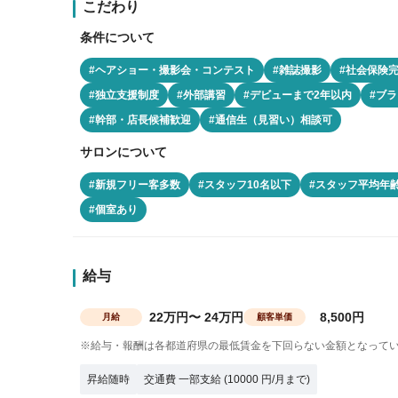
こだわり
条件について
#ヘアショー・撮影会・コンテスト
#雑誌撮影
#社会保険
#独立支援制度
#外部講習
#デビューまで2年以内
#ブラ
#幹部・店長候補歓迎
#通信生（見習い）相談可
サロンについて
#新規フリー客多数
#スタッフ10名以下
#スタッフ平均年齢
#個室あり
給与
22万円〜 24万円
8,500円
月給
顧客単価
※給与・報酬は各都道府県の最低賃金を下回らない金額となって
昇給随時
交通費 一部支給 (10000 円/月まで)