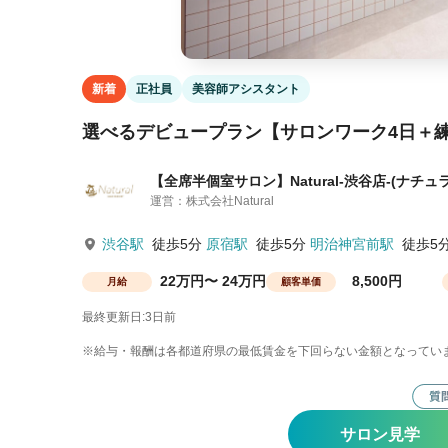
新着
正社員
美容師アシスタント
選べるデビュープラン【サロンワーク4日＋練
【全席半個室サロン】Natural-渋谷店-(ナチュ
運営：株式会社Natural
渋谷駅
徒歩5分
原宿駅
徒歩5分
明治神宮前駅
徒歩5
22万円〜 24万円
8,500円
月給
顧客単価
最終更新日:3日前
※給与・報酬は各都道府県の最低賃金を下回らない金額となってい
サロン見学