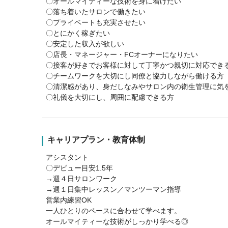
〇オールマイティーな技術を身に着けたい
〇落ち着いたサロンで働きたい
〇プライベートも充実させたい
〇とにかく稼ぎたい
〇安定した収入が欲しい
〇店長・マネージャー・FCオーナーになりたい
〇接客が好きでお客様に対して丁寧かつ親切に対応でき
〇チームワークを大切にし同僚と協力しながら働ける方
〇清潔感があり、身だしなみやサロン内の衛生管理に気
〇礼儀を大切にし、周囲に配慮できる方
キャリアプラン・教育体制
アシスタント
〇デビュー目安1.5年
→週４日サロンワーク
→週１日集中レッスン／マンツーマン指導
営業内練習OK
一人ひとりのペースに合わせて学べます。
オールマイティーな技術がしっかり学べる◎