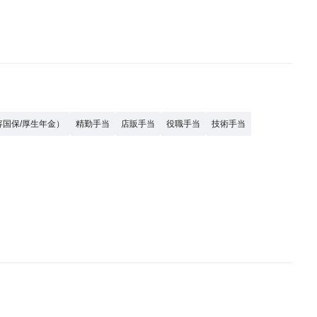
容国保/厚生年金）
精勤手当
店販手当
役職手当
技術手当