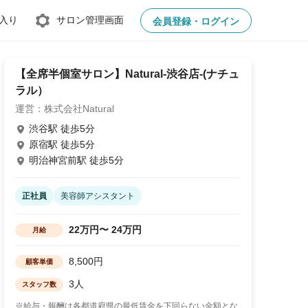
入り
サロン管理画面
会員登録・ログイン
【全席半個室サロン】Natural-渋谷店-(ナチュ
ラル）
運営：株式会社Natural
渋谷駅 徒歩5分
原宿駅 徒歩5分
明治神宮前駅 徒歩5分
正社員
美容師アシスタント
22万円〜 24万円
月給
8,500円
顧客単価
3人
スタッフ数
※給与・報酬は各都道府県の最低賃金を下回らない金額とな