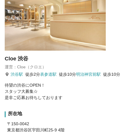
私達は夢やビジョンに共感し、共に高め合い成長できる仲間を
募集しています。
Cloe 渋谷
運営：Cloe（クロエ）
渋谷駅
徒歩2分
表参道駅
徒歩10分
明治神宮前駅
徒歩10分
待望の渋谷にOPEN！
スタッフ大募集☆
是非ご応募お待ちしております
所在地
〒150-0042
東京都渋谷区宇田川町25-9 4階