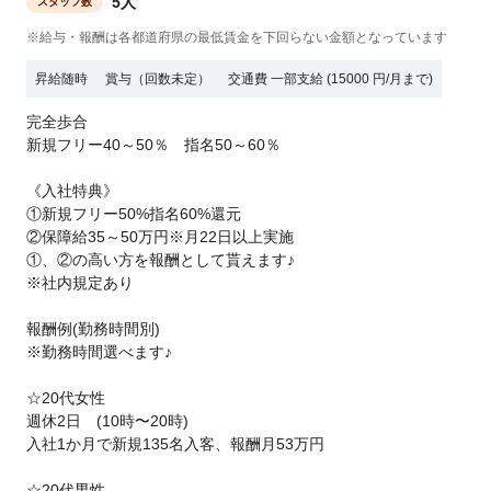
5人
スタッフ数
※給与・報酬は各都道府県の最低賃金を下回らない金額となっています
昇給随時
賞与（回数未定）
交通費 一部支給 (15000 円/月まで)
完全歩合
新規フリー40～50％ 指名50～60％
《入社特典》
①新規フリー50%指名60%還元
②保障給35～50万円※月22日以上実施
①、②の高い方を報酬として貰えます♪
※社内規定あり
報酬例(勤務時間別)
※勤務時間選べます♪
☆20代女性
週休2日 (10時〜20時)
入社1か月で新規135名入客、報酬月53万円
☆20代男性