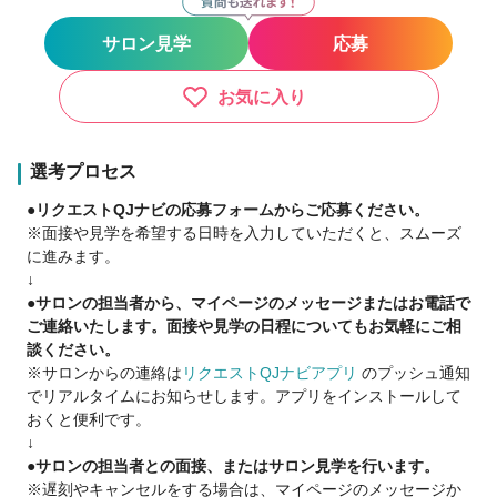
★重点募集店舗★
サロン見学
応募
東京『銀座』『恵比寿』『目黒』『中目黒』『門前仲町』
大阪『堀江』
福岡『博多』
お気に入り
【重点募集店舗限定特典】
①歩合一律70％還元
選考プロセス
②日給保障¥17,000
●リクエストQJナビの応募フォームからご応募ください。
①、②の高い方を報酬として貰えます♪
※面接や見学を希望する日時を入力していただくと、スムーズ
※3ヶ月保障
に進みます。
↓
同時募集
●サロンの担当者から、マイページのメッセージまたはお電話で
【関東】 渋谷 新宿 三軒茶屋 中野 武蔵小杉 藤沢
ご連絡いたします。面接や見学の日程についてもお気軽にご相
【関西】 梅田 天王寺
談ください。
【宮城】 仙台
※サロンからの連絡は
リクエストQJナビアプリ
のプッシュ通知
でリアルタイムにお知らせします。アプリをインストールして
【両方貰える入社特典】
おくと便利です。
①新規フリー50%指名60%還元
↓
②保障給35～50万円※勤務日数・勤務地考慮
●サロンの担当者との面接、またはサロン見学を行います。
①、②の高い方を報酬として貰えます♪
※遅刻やキャンセルをする場合は、マイページのメッセージか
※3ヶ月保障