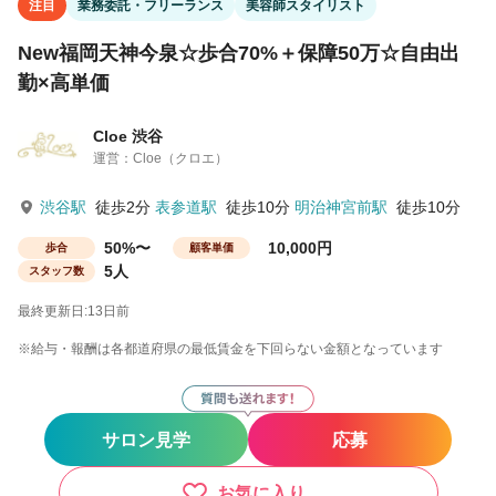
注目
業務委託・フリーランス
美容師スタイリスト
New福岡天神今泉☆歩合70%＋保障50万☆自由出
勤×高単価
Cloe 渋谷
運営：Cloe（クロエ）
渋谷駅
徒歩2分
表参道駅
徒歩10分
明治神宮前駅
徒歩10分
50%〜
10,000円
歩合
顧客単価
5人
スタッフ数
最終更新日:13日前
※給与・報酬は各都道府県の最低賃金を下回らない金額となっています
サロン見学
応募
お気に入り