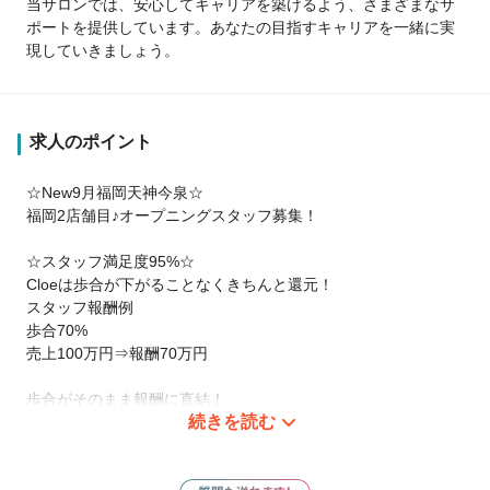
当サロンでは、安心してキャリアを築けるよう、さまざまなサ
ポートを提供しています。あなたの目指すキャリアを一緒に実
現していきましょう。
求人のポイント
☆New9月福岡天神今泉☆
福岡2店舗目♪オープニングスタッフ募集！
☆スタッフ満足度95%☆
Cloeは歩合が下がることなくきちんと還元！
スタッフ報酬例
歩合70%
売上100万円⇒報酬70万円
歩合がそのまま報酬に直結！
続きを読む
※消費税分も全額お渡し！
※アシスタント使用代・材料費・光熱費など一切なし！
※ドライヤー・アイロンなど道具類も全て会社が用意◎