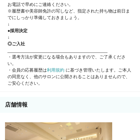
お電話で早めにご連絡ください。
※履歴書や美容師免許の写しなど、指定された持ち物は前日ま
【２０２６年集客サイト 】
でにしっかり準備しておきましょう。
『８年連続GOLD Prize受賞』『１０年連続SILVER Prize受賞』
↓
客単価1万円以上で集客も絶好調♪
●採用決定
↓
※入客キャンペーン※
◎ご入社
入客制限なし！
________________________________________
新規のみでも１日５名～入客可能
・選考方法が変更になる場合もありますので、ご了承くださ
例)前職報酬30万円 ⇒現在報酬60万円
い。
・会員の応募履歴は
利用規約
に基づき管理いたします。ご本人
・選べる勤務時間
の同意なく、他のサロンに公開されることはありませんので、
・WワークOK※週2日～OK♪
ご安心ください。
・余裕をもった施術時間(カット1h～、カットカラー2h～)
・マンツーマン接客・掛け持ちなし
・1日の平均入客数6～10人
・6月新規フリー客 各店実績
店舗情報
【新宿店：1200人/梅田店：1500人/仙台店：1000人】
・週休2日※勤務日数応相談可◎
・土日休み・長期休みOK
・インボイス説明会・対策あり
・FC独立制度