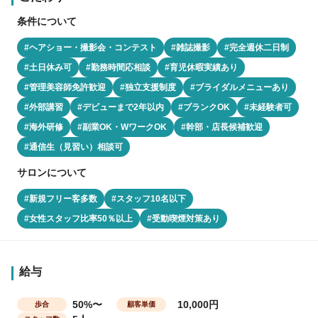
条件について
#ヘアショー・撮影会・コンテスト
#雑誌撮影
#完全週休二日制
#土日休み可
#勤務時間応相談
#育児休暇実績あり
#管理美容師免許歓迎
#独立支援制度
#ブライダルメニューあり
#外部講習
#デビューまで2年以内
#ブランクOK
#未経験者可
#海外研修
#副業OK・WワークOK
#幹部・店長候補歓迎
#通信生（見習い）相談可
サロンについて
#新規フリー客多数
#スタッフ10名以下
#女性スタッフ比率50％以上
#受動喫煙対策あり
給与
50%〜
10,000円
歩合
顧客単価