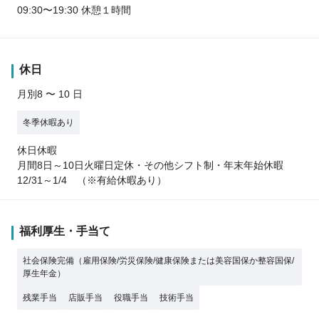
09:30〜19:30 休憩１時間
休日
月別8 〜 10 日
冬季休暇あり
休日休暇
月間8日～10日火曜日定休・その他シフト制・年末年始休暇
12/31～1/4 （※有給休暇あり）
福利厚生・手当て
社会保険完備（雇用保険/労災保険/健康保険または美容国保か整容国保/
厚生年金）
残業手当
店販手当
役職手当
技術手当