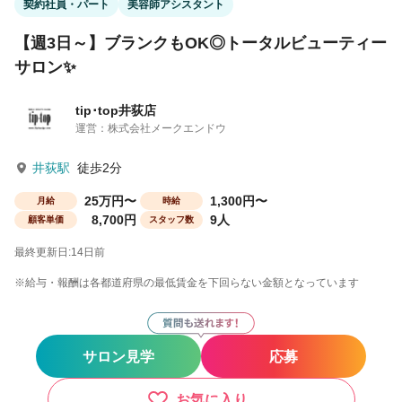
契約社員・パート
美容師アシスタント
【週3日～】ブランクもOK◎トータルビューティー
サロン✨
tip･top井荻店
運営：株式会社メークエンドウ
井荻駅
徒歩2分
25万円〜
1,300円〜
月給
時給
8,700円
9人
顧客単価
スタッフ数
最終更新日:14日前
※給与・報酬は各都道府県の最低賃金を下回らない金額となっています
サロン見学
応募
お気に入り