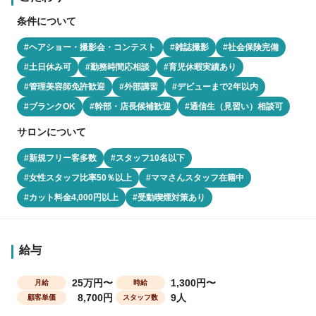
条件について
#ヘアショー・撮影会・コンテスト
#雑誌撮影
#社会保険完備
#土日休み可
#勤務時間応相談
#育児休暇実績あり
#管理美容師免許歓迎
#外部講習
#デビューまで2年以内
#ブランクOK
#幹部・店長候補歓迎
#通信生（見習い）相談可
サロンについて
#新規フリー客多数
#スタッフ10名以下
#女性スタッフ比率50％以上
#ママさんスタッフ在籍中
#カット料金4,000円以上
#受動喫煙対策あり
給与
25万円〜
1,300円〜
月給
時給
8,700円
9人
顧客単価
スタッフ数