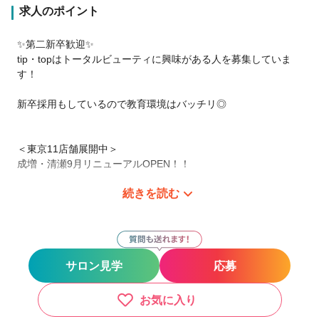
求人のポイント
✨第二新卒歓迎✨
tip・topはトータルビューティに興味がある人を募集していま
す！
新卒採用もしているので教育環境はバッチリ◎
＜東京11店舗展開中＞
成増・清瀬9月リニューアルOPEN！！
続きを読む
仕事場の雰囲気♪
＼ 面倒見の良いスタッフが多く、スタッフ同士支え合い、
技術はもちろん人として成長できる職場 ／
【働きやすい環境】
サロン見学
応募
★あなたのスタイルに合わせて勤務が可能です😊
★引っ越しサポート制度
★年末年始休暇12月31日～1月4日
お気に入り