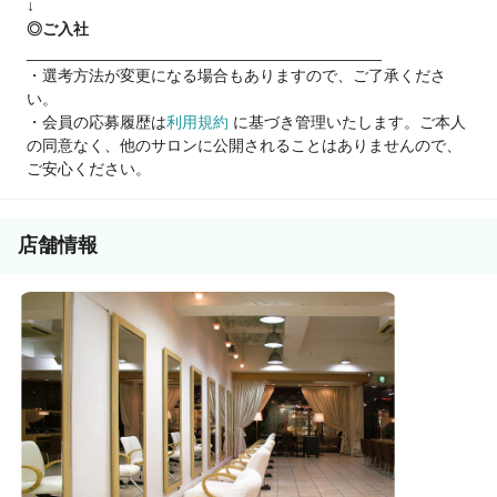
↓
♢撮影にも挑戦してみたい
◎ご入社
________________________________________
スタッフ第一に考えているサロンです😊
・選考方法が変更になる場合もありますので、ご了承くださ
気軽にお問い合わせください♪
い。
・会員の応募履歴は
利用規約
に基づき管理いたします。ご本人
の同意なく、他のサロンに公開されることはありませんので、
ご安心ください。
店舗情報