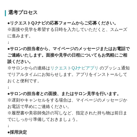
【豊富な教育環境】
教育に力を入れているサロンです♪
選考プロセス
スタイリスト目指すのもOK！興味があるもの教えてください◎
●リクエストQJナビの応募フォームからご応募ください。
⇒アイラッシュ・ネイル・エステ・メイク講習・着付け講習
※面接や見学を希望する日時を入力していただくと、スムーズ
など成長できる環境が整っています！
に進みます。
↓
◎大手メーカーと提携して技術ごとの専門講師チームを編成◎
●サロンの担当者から、マイページのメッセージまたはお電話で
カリキュラムに合わせて、講師チームが個々のトレーニングを
ご連絡いたします。面接や見学の日程についてもお気軽にご相
サポートしていきます◎
談ください。
※サロンからの連絡は
リクエストQJナビアプリ
のプッシュ通知
＼ステップアップしたい方／
でリアルタイムにお知らせします。アプリをインストールして
会社ででヘアカタログを作っており、
おくと便利です。
撮影やコンテストでデザイン力も鍛えられます♪
↓
●サロンの担当者との面接、またはサロン見学を行います。
【こんな方向いています！】
※遅刻やキャンセルをする場合は、マイページのメッセージか
★相手を大切にする人
お電話で早めにご連絡ください。
★前向きな人
※履歴書や美容師免許の写しなど、指定された持ち物は前日ま
★美容が好きな人
でにしっかり準備しておきましょう。
★ファッションが好きな人
↓
♢ヘア技術を追求したい
●採用決定
♢ネイルや着付けを勉強したい