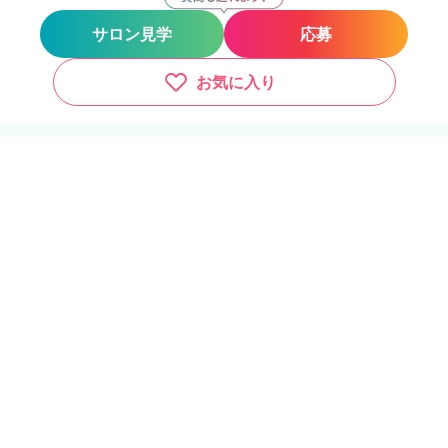
サロン見学
応募
お気に入り
その他の勤務地
サロン見学
応募
tip･top保谷店
保谷駅
徒歩2分
tiptop池袋店maison
池袋駅
徒歩5分
tip･top京成小岩店（メークエンドウ）
京成小岩駅
徒歩1分