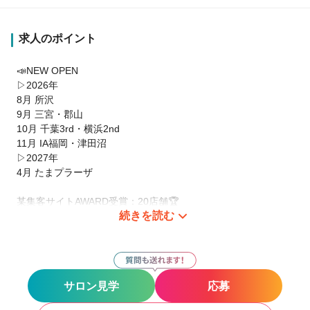
求人のポイント
📣NEW OPEN
▷2026年
8月 所沢
9月 三宮・郡山
10月 千葉3rd・横浜2nd
11月 IA福岡・津田沼
▷2027年
4月 たまプラーザ
某集客サイトAWARD受賞：20店舗🏆
続きを読む
【GOLD Prize🥇/SILVER Prize🥈】を9年連続受賞★
＼QJ応募限定 待遇アリ！／
【高収入×安定 が叶うサロン💎】
-急募店舗-
サロン見学
応募
👉保障給《QJ限定》：50万円(3ヶ月)or 40万(6ヶ月) 支払
👉保障歩合：指名/フリー 70％(3ヶ月) or 60%(6ヶ月) 還元