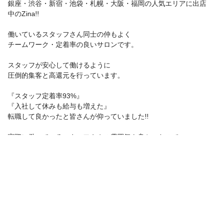
銀座・渋谷・新宿・池袋・札幌・大阪・福岡の人気エリアに出店
中のZina!!
働いているスタッフさん同士の仲もよく
チームワーク・定着率の良いサロンです。
スタッフが安心して働けるように
圧倒的集客と高還元を行っています。
『スタッフ定着率93%』
『入社して休みも給与も増えた』
転職して良かったと皆さんが仰っていました!!
実際に働いているスタッフさんの雰囲気も良かったので
ぜひ一度、見学に行ってみてくださいね♪
サロン見学
応募
この求人の会社PR情報を見る
サロン見学
応募