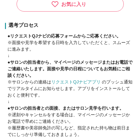
※月22日実施の場合
お気に入り
[急募店舗一覧]
銀座エリア/吉祥寺/荻窪/西荻窪/南砂町/豊洲エリア/勝どき/大宮/
選考プロセス
浦和/千葉/稲毛海岸/三宮/天神エリア/吉塚/千早/姪浜
●リクエストQJナビの応募フォームからご応募ください。
※面接や見学を希望する日時を入力していただくと、スムーズ
-通常店舗-
に進みます。
👉保障給《QJ限定》：40万円(3ヶ月)or 30万(6ヶ月) 支払
↓
👉保障歩合：指名/フリー 60%(3ヶ月) or 50%(6ヶ月) 還元
●サロンの担当者から、マイページのメッセージまたはお電話で
※月22日実施の場合
ご連絡いたします。面接や見学の日程についてもお気軽にご相
談ください。
-保障期間終了後-
※サロンからの連絡は
リクエストQJナビアプリ
のプッシュ通知
👉フリー40%～ 指名50%～
でリアルタイムにお知らせします。アプリをインストールして
≪2026年10月以降もインボイスは会社が全額負担≫
おくと便利です。
↓
≪高単価×高リピート≫の集客で≪高収入×安定≫を実現！
●サロンの担当者との面接、またはサロン見学を行います。
平均客単価11,132円～、入社半年以内に指名60万円も可能です
※遅刻やキャンセルをする場合は、マイページのメッセージか
🪞
お電話で早めにご連絡ください。
※履歴書や美容師免許の写しなど、指定された持ち物は前日ま
でにしっかり準備しておきましょう。