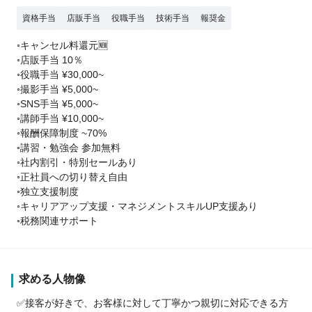
資格手当
店販手当
役職手当
技術手当
報奨金
◦キャンセル料還元🆕
◦店販手当 10％
◦役職手当 ¥30,000~
◦撮影手当 ¥5,000~
◦SNS手当 ¥5,000~
◦講師手当 ¥10,000~
◦報酬保障制度 ~70%
◦講習・勉強会 参加無料
◦社内割引・特別セールあり
◦正社員への切り替え自由
◦独立支援制度
◦キャリアアップ支援・マネジメントスキルUP支援あり
◦税務関連サポート
求める人物像
✅接客が好きで、お客様に対して丁寧かつ親切に対応できる方