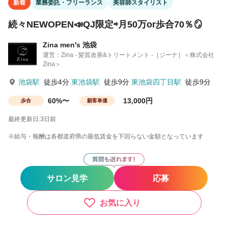
新着
業務委託・フリーランス
美容師スタイリスト
続々NEWOPEN📣QJ限定⇨月50万or歩合70％🪞
Zina men's 池袋
運営：Zina - 髪質改善&トリートメント -［ジーナ］＜株式会社
Zina＞
池袋駅
徒歩4分
東池袋駅
徒歩9分
東池袋四丁目駅
徒歩9分
60%〜
13,000円
歩合
顧客単価
最終更新日:3日前
※給与・報酬は各都道府県の最低賃金を下回らない金額となっています
サロン見学
応募
お気に入り