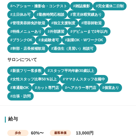
#ヘアショー・撮影会・コンテスト
#雑誌撮影
#完全週休二日制
#土日休み可
#勤務時間応相談
#育児休暇実績あり
#管理美容師免許歓迎
#独立支援制度
#理容師歓迎
#特殊メニューあり
#外部講習
#デビューまで2年以内
#ブランクOK
#未経験者可
#副業OK・WワークOK
#幹部・店長候補歓迎
#通信生（見習い）相談可
サロンについて
#新規フリー客多数
#スタッフ平均年齢30歳以上
#女性スタッフ比率50％以上
#ママさんスタッフ在籍中
#車通勤OK
#カット専門店
#ヘアカラー専門店
#個室あり
#出張・訪問
給与
60%〜
13,000円
歩合
顧客単価