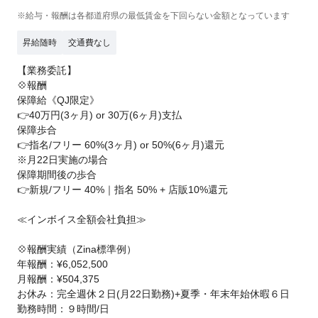
※給与・報酬は各都道府県の最低賃金を下回らない金額となっています
昇給随時
交通費なし
【業務委託】
💠報酬
保障給《QJ限定》
👉40万円(3ヶ月) or 30万(6ヶ月)支払
保障歩合
👉指名/フリー 60%(3ヶ月) or 50%(6ヶ月)還元
※月22日実施の場合
保障期間後の歩合
👉新規/フリー 40%｜指名 50% + 店販10%還元
≪インボイス全額会社負担≫
💠報酬実績（Zina標準例）
年報酬：¥6,052,500
月報酬：¥504,375
お休み：完全週休２日(月22日勤務)+夏季・年末年始休暇６日
勤務時間：９時間/日