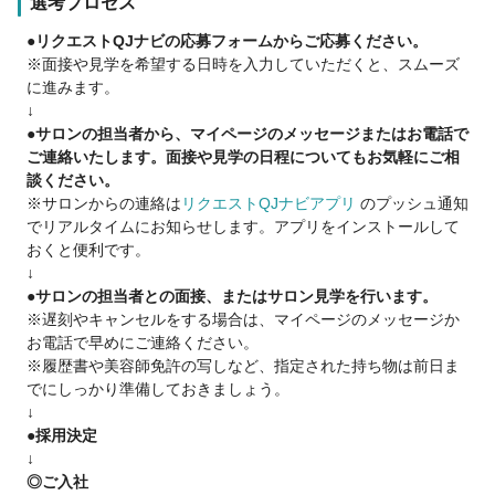
選考プロセス
取得支援制度があります。
必要な学費は会社が補助します！
●リクエストQJナビの応募フォームからご応募ください。
※条件あり
※面接や見学を希望する日時を入力していただくと、スムーズ
に進みます。
☑︎キャリアアップできる環境
↓
新卒生から大ベテランまで5000人のスタッフが活躍するプラー
●サロンの担当者から、マイページのメッセージまたはお電話で
ジュだから、
ご連絡いたします。面接や見学の日程についてもお気軽にご相
スタッフの数だけ無限の可能性が広がります！
談ください。
※サロンからの連絡は
リクエストQJナビアプリ
のプッシュ通知
☑︎個人ノルマ無し！
でリアルタイムにお知らせします。アプリをインストールして
スタッフ全員で協力し店舗売上目標を目指します！
おくと便利です。
だから、実はチームワークも◎なんです♪
↓
●サロンの担当者との面接、またはサロン見学を行います。
☑︎全国に店舗があるので、働きたいエリア・店舗が叶う！
※遅刻やキャンセルをする場合は、マイページのメッセージか
お電話で早めにご連絡ください。
☑︎週休2日制・残業なし・有休・健康診断など、無理なく働きや
※履歴書や美容師免許の写しなど、指定された持ち物は前日ま
すい環境♪
でにしっかり準備しておきましょう。
↓
「自分にできるかな…」
●採用決定
という不安や、
↓
将来の希望も、
◎ご入社
面接でじっくりお聞かせください。