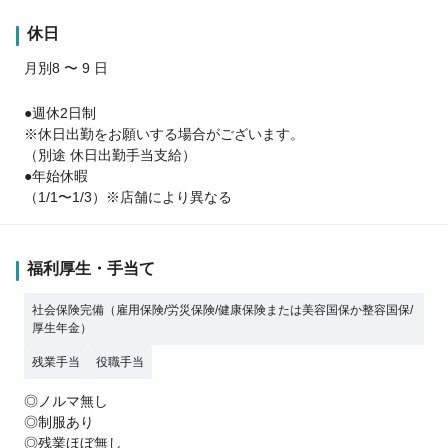
休日
月別8 〜 9 日
●週休2日制
※休日出勤をお願いする場合がございます。
（別途 休日出勤手当支給）
●年始休暇
（1/1〜1/3）※店舗により異なる
福利厚生・手当て
社会保険完備（雇用保険/労災保険/健康保険または美容国保か整容国保/
厚生年金）
残業手当
役職手当
◎ノルマ無し
◎制服あり
◎残業ほぼ無し