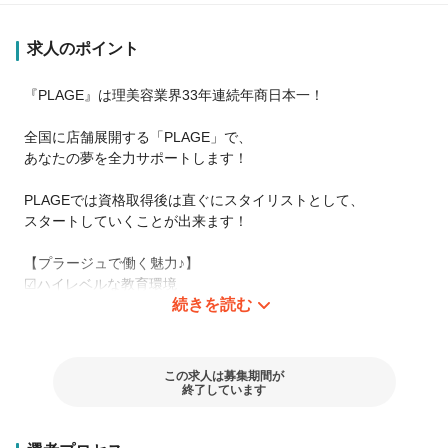
求人のポイント
『PLAGE』は理美容業界33年連続年商日本一！
全国に店舗展開する「PLAGE」で、
あなたの夢を全力サポートします！
PLAGEでは資格取得後は直ぐにスタイリストとして、
スタートしていくことが出来ます！
【プラージュで働く魅力♪】
☑︎ハイレベルな教育環境
続きを読む
新入スタッフ含む３人チームで成長をサポート♪
一人ひとりに合わせた教育カリキュラムでデビューを目指しま
す！
この求人は募集期間が
☑︎資格取得支援制度も充実
終了しています
・新規理美容師資格
・Ｗライセンス