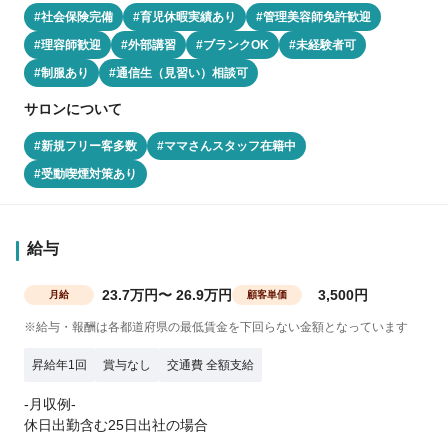
#社会保険完備
#育児休暇実績あり
#管理美容師免許歓迎
#理容師歓迎
#外部講習
#ブランクOK
#未経験者可
#制服あり
#通信生（見習い）相談可
サロンについて
#新規フリー客多数
#ママさんスタッフ在籍中
#受動喫煙対策あり
給与
23.7万円〜 26.9万円
3,500円
月給
顧客単価
※給与・報酬は各都道府県の最低賃金を下回らない金額となっています
昇給年1回
賞与なし
交通費 全額支給
-月収例-
休日出勤含む25日出社の場合