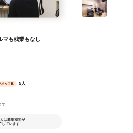
ノルマも残業もなし
5人
スタッフ数
ます
人は募集期間が
了しています