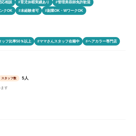
間応相談
#育児休暇実績あり
#管理美容師免許歓迎
ンクOK
#未経験者可
#副業OK・WワークOK
タッフ比率50％以上
#ママさんスタッフ在籍中
#ヘアカラー専門店
5人
スタッフ数
います