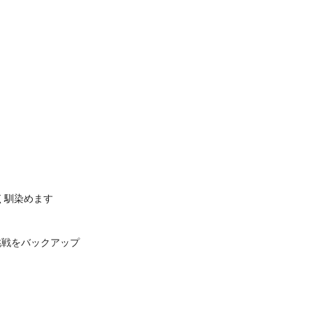
。
く馴染めます
挑戦をバックアップ