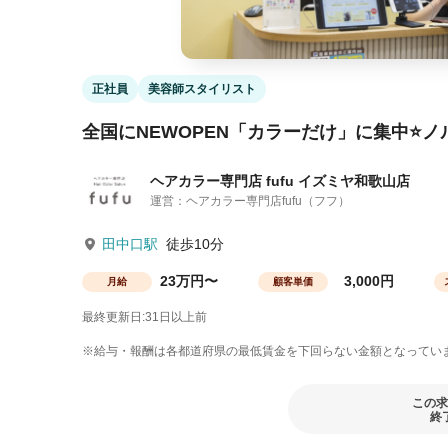
正社員
美容師スタイリスト
全国にNEWOPEN「カラーだけ」に集中⭐
ヘアカラー専門店 fufu イズミヤ和歌山店
運営：ヘアカラー専門店fufu（フフ）
田中口駅
徒歩10分
23万円〜
3,000円
月給
顧客単価
最終更新日:31日以上前
※給与・報酬は各都道府県の最低賃金を下回らない金額となってい
この求
終