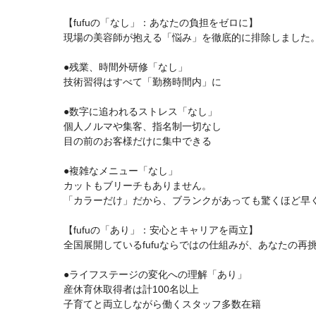
【fufuの「なし」：あなたの負担をゼロに】
現場の美容師が抱える「悩み」を徹底的に排除しました
●残業、時間外研修「なし」
技術習得はすべて「勤務時間内」に
●数字に追われるストレス「なし」
個人ノルマや集客、指名制一切なし
目の前のお客様だけに集中できる
●複雑なメニュー「なし」
カットもブリーチもありません。
「カラーだけ」だから、ブランクがあっても驚くほど早
【fufuの「あり」：安心とキャリアを両立】
全国展開しているfufuならではの仕組みが、あなたの再
●ライフステージの変化への理解「あり」
産休育休取得者は計100名以上
子育てと両立しながら働くスタッフ多数在籍