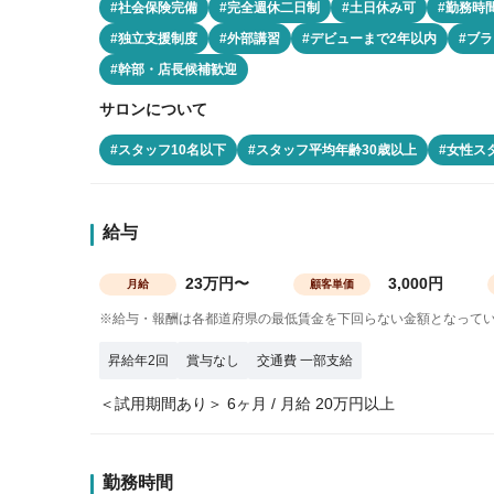
#社会保険完備
#完全週休二日制
#土日休み可
#勤務時
#独立支援制度
#外部講習
#デビューまで2年以内
#ブラ
#幹部・店長候補歓迎
サロンについて
#スタッフ10名以下
#スタッフ平均年齢30歳以上
#女性ス
給与
23万円〜
3,000円
月給
顧客単価
※給与・報酬は各都道府県の最低賃金を下回らない金額となって
昇給年2回
賞与なし
交通費 一部支給
＜試用期間あり＞ 6ヶ月 / 月給 20万円以上
勤務時間