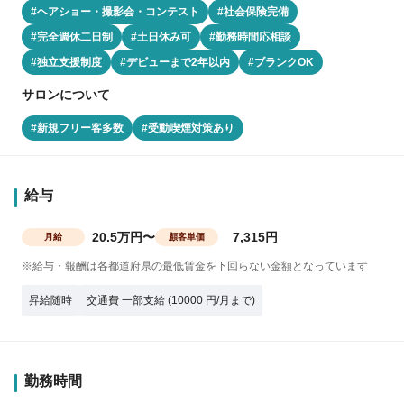
#ヘアショー・撮影会・コンテスト
#社会保険完備
#完全週休二日制
#土日休み可
#勤務時間応相談
#独立支援制度
#デビューまで2年以内
#ブランクOK
サロンについて
#新規フリー客多数
#受動喫煙対策あり
給与
20.5万円〜
7,315円
月給
顧客単価
※給与・報酬は各都道府県の最低賃金を下回らない金額となっています
昇給随時
交通費 一部支給 (10000 円/月まで)
勤務時間