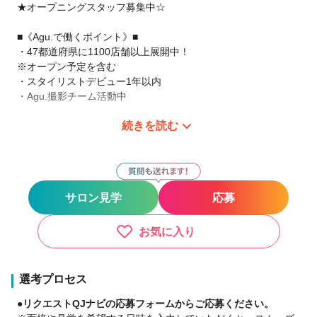
★オープニングスタッフ募集中☆
■《Agu.で働くポイント》■
・47都道府県に1100店舗以上展開中！
※オープン予定を含む
・スタイリストデビュー1年以内
・Agu.撮影チーム活動中
続きを読む
サロン見学だけでというのでもOKです。
まずは、ご連絡下さい。
現在、日本全国（47都道府県）にAgu.は展開中です。
あなたの働きたい場所で、やりたい働き方を!
サロン見学
応募
【○○したい！がAgu.ならできます！！】
●バリバリ派
・都会で美容師として活躍したい！
お気に入り
・地元に帰って美容師として活躍したい！
●家庭重視派
・子供を保育園などに預けている間だけ働きたい♪
選考プロセス
・17時までは美容師、17時から主婦・主夫♪
●リクエストQJナビの応募フォームからご応募ください。
●ゆったり派