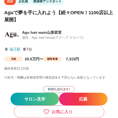
注目
正社員
美容師アシスタント
Aguで夢を手に入れよう【続々OPEN！1100店以上
展開】
Agu hair wain山形若宮
運営：Agu. hair Group(アグ ヘア グループ)
蔵王駅
車7分
20.5万円〜
7,315円
月給
顧客単価
最終更新日:2日前
※給与・報酬は各都道府県の最低賃金を下回らない金額となっています
サロン見学
応募
お気に入り