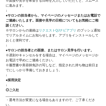
※面接や見学を希望する日時を入力していただくと、スムーズ
・美容師をしながらも夢を実現したい♪
に進みます。
・17時退社で夕方から友達と遊びたい♪
↓
などなど
●サロンの担当者から、マイページのメッセージまたはお電話で
ご連絡いたします。面接や見学の日程についてもお気軽にご相
■《スタイリストデビューした後は》■
談ください。
・歩合率55％～65％
※サロンからの連絡は
リクエストQJナビアプリ
のプッシュ通知
・報酬は嬉しい【日払い】
でリアルタイムにお知らせします。アプリをインストールして
・Agu.では副業・WワークもOK!!
おくと便利です。
・フランチャイズ制度
↓
・Agu.独自の確定申告システムを使えます。
●サロンの担当者との面接、またはサロン見学を行います。
困った時には税理士サポートを受けられます！
※遅刻やキャンセルをする場合は、マイページのメッセージか
お電話で早めにご連絡ください。
■《フリーランス(業務委託)は不安という方へ》■
※履歴書や美容師免許の写しなど、指定された持ち物は前日ま
14年で1100店舗以上拡大をさせて頂いているのは
でにしっかり準備しておきましょう。
↓
・新規集客力(お客様からの信頼)
●採用決定
・働きやすさ(4700名以上の美容師さんからの信頼)
↓
がAgu.にはあるからです。
◎ご入社
Agu.は今までの実績があるのでご安心下さい。
________________________________________
・選考方法が変更になる場合もありますので、ご了承くださ
ご興味を少しでも持って頂けましたら、
い。
ご応募下さい。