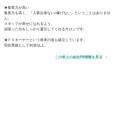
★集客力が高い
集客力も高く、『入客出来ない=稼げない』ということはありませ
ん。
スタッフが幸せになれるよう、
頑張った分をしっかり還元してくれるサロンです。
★ＦＣオーナーという将来の道も確立しています。
現在実績として40名以上。
この求人の会社PR情報を見る
サロン見学
応募
サロン見学
応募
お気に入り
その他の勤務地