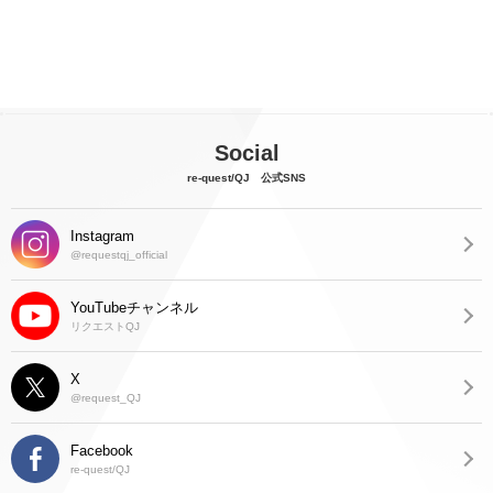
Social
re-quest/QJ 公式SNS
Instagram
@requestqj_official
YouTubeチャンネル
リクエストQJ
X
@request_QJ
Facebook
re-quest/QJ