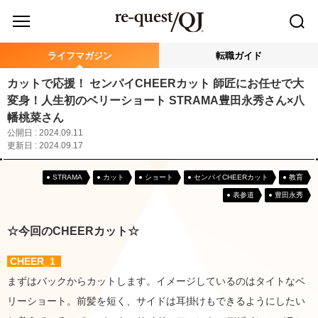
ライフマガジン
転職ガイド
カットで応援！ センパイCHEERカット 師匠にお任せで大
変身！人生初のベリーショート STRAMA豊田永秀さん×八
幡桃菜さん
公開日 : 2024.09.11
更新日 : 2024.09.17
STRAMA
カット
ショート
センパイCHEERカット
教育
表参道
豊田永秀
☆今回のCHEERカット☆
CHEER_1
まずはバックからカットします。イメージしているのはタイトなベ
リーショート。前髪を短く、サイドは耳掛けもできるようにしたい