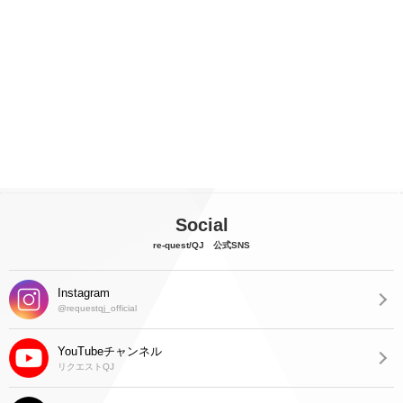
Social
re-quest/QJ 公式SNS
Instagram
@requestqj_official
YouTubeチャンネル
リクエストQJ