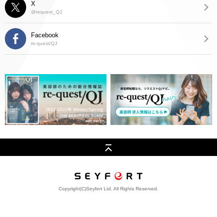
X
@request_QJ
Facebook
re-quest/QJ
Copyright(C)Seyfert Ltd. All Rights Reserved.