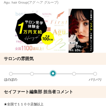
Agu. hair Group(アグ ヘア グループ)
サロンの雰囲気
ほのぼの
バリバリ
セイファート編集部 担当者コメント
★全国で１１００店舗以上