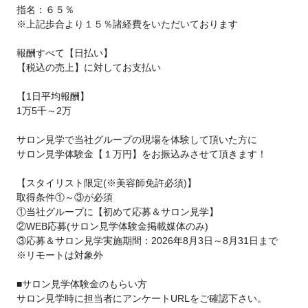
指名：６５％
※上記歩合より１５％諸経費をいただいております
報酬すべて【日払い】
【税込の売上】に対してお支払い
【1日平均報酬】
1万5千～2万
サロン見学で当社グループの現場を体験して頂いた方に
サロン見学体験金【１万円】をお振込みさせて頂きます！
【スタイリスト限定(※美容師免許必須)】
取得条件①～③が必須
①当社グループに【初めて応募＆サロン見学】
②WEB応募(サロン見学体験金掲載媒体のみ)
③応募＆サロン見学実施期間：2026年8月3日～8月31日まで
※リモートは対象外
■サロン見学体験金のもらい方
サロン見学時に担当者にアンケートURLをご確認下さい。