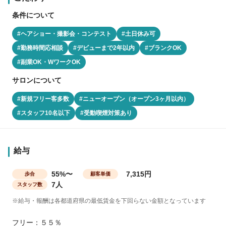
条件について
#ヘアショー・撮影会・コンテスト
#土日休み可
#勤務時間応相談
#デビューまで2年以内
#ブランクOK
#副業OK・WワークOK
サロンについて
#新規フリー客多数
#ニューオープン（オープン3ヶ月以内）
#スタッフ10名以下
#受動喫煙対策あり
給与
55%〜
7,315円
歩合
顧客単価
7人
スタッフ数
※給与・報酬は各都道府県の最低賃金を下回らない金額となっています
フリー：５５％