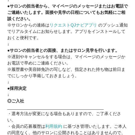
●サロンの担当者から、マイページのメッセージまたはお電話で
スタイリストとして働きながら、プロとして活躍
ご連絡いたします。面接や見学の日程についてもお気軽にご相
談ください。
【当社グループへの転職を考えているあなたへ】
※サロンからの連絡は
リクエストQJナビアプリ
のプッシュ通知
Q.顧客がいないので、集客面で不安です…
でリアルタイムにお知らせします。アプリをインストールして
A.新規集客は会社の本部が一括対応しているため、顧客0でも問
おくと便利です。
題なく入客できます
↓
スタッフ集客満足度94.4%！
●サロンの担当者との面接、またはサロン見学を行います。
※遅刻やキャンセルをする場合は、マイページのメッセージか
Q.業務委託制度がよく分かっていないです…
お電話で早めにご連絡ください。
A.確定申告サポートもあり、簡単・安全の独自システムを導入
※履歴書や美容師免許の写しなど、指定された持ち物は前日ま
何か困った時には税理士サポートもあります
でにしっかり準備しておきましょう。
↓
Q.病気やトラブルなど何かあった時の収入面って…?
●採用決定
A.スタイリストケア制度をご用意
↓
（出産・育児・病気での休業にともなう保障や、結婚の応援金
◎ご入社
を支給）※一定条件あり
________________________________________
・選考方法が変更になる場合もありますので、ご了承くださ
☝だから安心！
い。
当社は2021年11月19日よりグロース市場へ上場
・会員の応募履歴は
利用規約
に基づき管理いたします。ご本人
安心・安全の上場企業サロン
の同意なく、他のサロンに公開されることはありませんので、
※現時点で美容室経営企業での上場企業は『6社』のみ