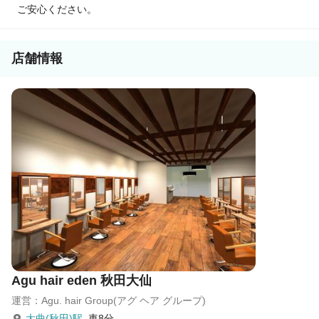
ご安心ください。
報酬はすべて日払いで【税込の売上】に対してお支払いなど
まずは、サロン見学で当社グループの『リアル』をぜひ知って
ください！
店舗情報
あなたの“第一歩”を当社グループは応援しています。
Agu hair eden 秋田大仙
運営：Agu. hair Group(アグ ヘア グループ)
大曲(秋田)駅
車8分