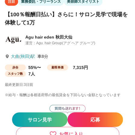
注目
業務委託・フリーランス
美容師スタイリスト
【100％報酬日払い】さらに！サロン見学で現場を
体験して1万
Agu hair eden 秋田大仙
運営：Agu. hair Group(アグ ヘア グループ)
大曲(秋田)駅
車8分
55%〜
7,315円
歩合
顧客単価
7人
スタッフ数
最終更新日:3日前
※給与・報酬は各都道府県の最低賃金を下回らない金額となっています
サロン見学
応募
お気に入り