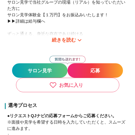
サロン見学で当社グループの現場（リアル）を知っていただい
た方に
サロン見学体験金【１万円】をお振込みいたします！
▶▶詳細は給与欄へ
ずっと通える、身近な存在であり続ける
続きを読む
2009年の1号店OPENから現在までで全国1100店舗以上展開
中！
日数や時間に縛られる働き方ではなく
『あなただけのオリジナルのサロンワーク』をしませんか？
サロン見学
応募
－子育て中のママ－
好きな曜日に休んで、子どもの予定に合わせて早上がり
お気に入り
仕事と家庭のバランスを重視
－休日重視・趣味に没頭－
選考プロセス
好きな日に休んで、好きな時間に帰宅
●リクエストQJナビの応募フォームからご応募ください。
10連休を取るスタッフも
※面接や見学を希望する日時を入力していただくと、スムーズ
に進みます。
－二刀流－
↓
フットサルのプロ選手×Agu.