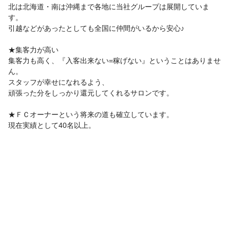
北は北海道・南は沖縄まで各地に当社グループは展開していま
す。
引越などがあったとしても全国に仲間がいるから安心♪
★集客力が高い
集客力も高く、『入客出来ない=稼げない』ということはありませ
ん。
スタッフが幸せになれるよう、
頑張った分をしっかり還元してくれるサロンです。
★ＦＣオーナーという将来の道も確立しています。
現在実績として40名以上。
この求人の会社PR情報を見る
サロン見学
応募
サロン見学
応募
お気に入り