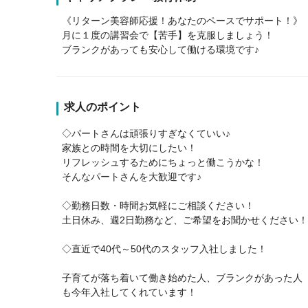
《リターン美容師応援！あなたのペースでサポート！》
月に１度の講習会で【苦手】を克服しましょう！
ブランクがあっても安心して働ける環境です♪
求人のポイント
◇パートさんは頑張りすぎなくていい♪
家族との時間を大切にしたい！
リフレッシュするためにちょっと働こうかな！
そんなパートさんを大歓迎です♪
◇勤務日数・時間お気軽にご相談ください！
土日休み、週2日勤務など、ご希望をお聞かせください！
◇直近で40代～50代のスタッフ入社しました！
子育てが落ち着いて働き始めた人、ブランクがあった人
も今年入社してくれています！