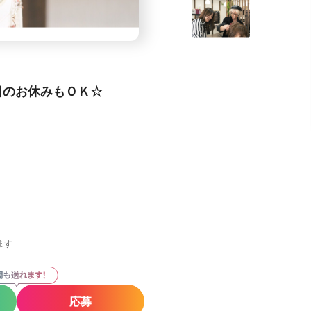
日のお休みもＯＫ☆
ます
応募