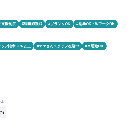
立支援制度
#理容師歓迎
#ブランクOK
#副業OK・WワークOK
タッフ比率50％以上
#ママさんスタッフ在籍中
#車通勤OK
います
で)