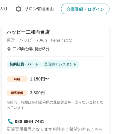
入り
サロン管理画面
会員登録・ログイン
ハッピー二和向台店
運営：ハッピー / Aun・tiena / はな
二和向台駅 徒歩3分
契約社員・パート
美容師アシスタント
1,150円〜
時給
3,500円
顧客単価
※給与・報酬は各都道府県の最低賃金を下回らない金額とな
っています
080-6864-7481
応募専用番号となります相談会ご希望の方もこちら