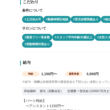
こだわり
条件について
#土日休み可
#勤務時間応相談
#育児休暇実績あり
#独
サロンについて
#新規フリー客多数
#スタッフ平均年齢30歳以上
#女性ス
#受動喫煙対策あり
給与
1,150円〜
3,500円
時給
顧客単価
※給与・報酬は各都道府県の最低賃金を下回らない金額となって
昇給随時
賞与（回数未定）
交通費 一部支給 (15000 円/月ま
【パート時給】
⇒アシスタント1150円〜