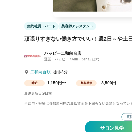
契約社員・パート
美容師アシスタント
頑張りすぎない働き方でいい！週2日～や土
ハッピー二和向台店
運営：ハッピー / Aun・tiena / はな
二和向台駅
徒歩3分
1,150円〜
3,500円
時給
顧客単価
最終更新日:9日前
※給与・報酬は各都道府県の最低賃金を下回らない金額となってい
サロン見学