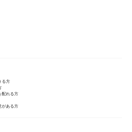
きる方
方
を配れる方
意がある方