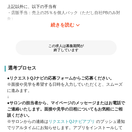
上記以外に、以下の手当有
・店販手当：売上の25％を個人バック（ただし自社PBのみ対
象）
続きを読む
・チーム生産性手当
・スタイリストとアイリストを兼務いただける場合は、別途1万
円手当支給
この求人は募集期間が
【給与イメージ】※月6～8日休み
終了しています
・月間個人売上 100万円 指名割合：30％、フリー割合：
70％
選考プロセス
→月給30万+歩合総額73,750円＝373,750円+各種手当
・月間個人売上 100万円 指名割合：50％、フリー割合：
●リクエストQJナビの応募フォームからご応募ください。
50％
※面接や見学を希望する日時を入力していただくと、スムーズ
→月給30万+歩合総額81,250円＝381,250円+各種手当
に進みます。
・月間個人売上 100万円 指名割合：70％、フリー割合：
↓
30％
●サロンの担当者から、マイページのメッセージまたはお電話で
→月給30万+歩合総額88,750円＝388,750円+各種手当
ご連絡いたします。面接や見学の日程についてもお気軽にご相
談ください。
※月間150万個人売上
※サロンからの連絡は
リクエストQJナビアプリ
のプッシュ通知
月給+歩合 50～60万+各種手当
でリアルタイムにお知らせします。アプリをインストールして
※月間200万個人売上