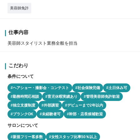
美容師免許
仕事内容
美容師スタイリスト業務全般を担当
こだわり
条件について
#ヘアショー・撮影会・コンテスト
#社会保険完備
#土日休み可
#勤務時間応相談
#育児休暇実績あり
#管理美容師免許歓迎
#独立支援制度
#外部講習
#デビューまで2年以内
#ブランクOK
#未経験者可
#幹部・店長候補歓迎
サロンについて
#新規フリー客多数
#女性スタッフ比率50％以上