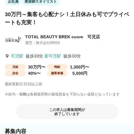
正社員
美容師スタイリスト
30万円～集客も心配ナシ！土日休みも可でプライベ
ートも充実！
TOTAL BEAUTY BREK cuore 可児店
運営：株式会社BREK
可児駅
徒歩10分
新可児駅
徒歩10分
30万円〜
1,300円〜
月給
時給
40%〜
5,000円
歩合
顧客単価
最終更新日:31日以上前
※給与・報酬は各都道府県の最低賃金を下回らない金額となっています
この求人は募集期間が
終了しています
募集内容