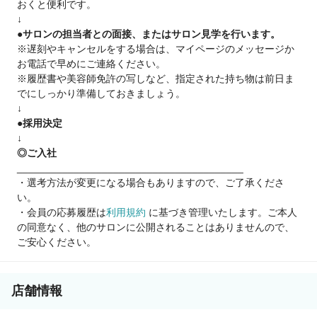
おくと便利です。
月給+歩合 65～75万+各種手当
↓
●サロンの担当者との面接、またはサロン見学を行います。
※遅刻やキャンセルをする場合は、マイページのメッセージか
お電話で早めにご連絡ください。
※履歴書や美容師免許の写しなど、指定された持ち物は前日ま
でにしっかり準備しておきましょう。
↓
●採用決定
↓
◎ご入社
________________________________________
・選考方法が変更になる場合もありますので、ご了承くださ
い。
・会員の応募履歴は
利用規約
に基づき管理いたします。ご本人
の同意なく、他のサロンに公開されることはありませんので、
ご安心ください。
店舗情報