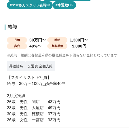
#ママさんスタッフ在籍中
#車通勤OK
給与
30万円〜
1,300円〜
月給
時給
40%〜
5,000円
歩合
顧客単価
※給与・報酬は各都道府県の最低賃金を下回らない金額となっています
昇給随時
交通費 全額支給
【スタイリスト正社員】
給与：30万～100万_歩合率40％
2月度実績
26歳 男性 関店 43万円
28歳 男性 大垣店 49万円
30歳 男性 穂積店 37万円
26歳 女性 一宮店 33万円