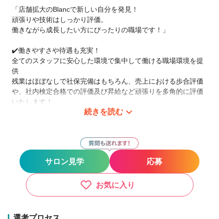
「店舗拡大のBlancで新しい自分を発見！
頑張りや技術はしっかり評価。
働きながら成長したい方にぴったりの職場です！」
✔️働きやすさや待遇も充実！
全てのスタッフに安心した環境で集中して働ける職場環境を提
供
残業はほぼなしで社保完備はもちろん、売上における歩合評価
や、社内検定合格での評価及び昇給など頑張りを多角的に評価
いたします！
続きを読む
✔️さらに！休暇も充実！
完休2日制で希望があれば、土日祝日のお休みも可能です。有休
消化も100％を目指してます！
また、産休・育休・ウェディング休暇など、結婚・出産後も長
サロン見学
応募
く働ける環境作りにもチカラをいれております。
✔️さらに！さらに！研修も充実！
お気に入り
未経験でアイリストを目指す方も大歓迎！
入社後はBlanc独自の育成カリキュラムに基づき、集合OFFJT
研修もサロンOJT研修がありますので、どんな方でも高いスキ
選考プロセス