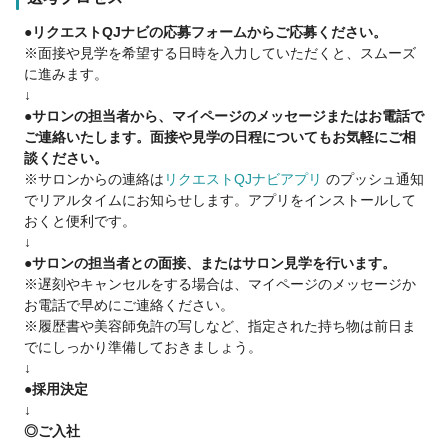
ルを持ったアイリストに成長することができます。
●リクエストQJナビの応募フォームからご応募ください。
※面接や見学を希望する日時を入力していただくと、スムーズ
✔️転職者が多数活躍中！
に進みます。
美容師からBlancのアイリスト/アイデザイナーに転身したスタ
↓
ッフが多数活躍中です。
●サロンの担当者から、マイページのメッセージまたはお電話で
美容業界ではよくある、「勤務時間前の残業レッスン」や「オ
ご連絡いたします。面接や見学の日程についてもお気軽にご相
ーバーワーク」はありません。
談ください。
基本的に残業はなく、オンオフをしっかりと切り替えた働き方
※サロンからの連絡は
リクエストQJナビアプリ
のプッシュ通知
で、スタッフの負担が少ないストレスを軽減した働き方を実現
でリアルタイムにお知らせします。アプリをインストールして
します。
おくと便利です。
↓
●サロンの担当者との面接、またはサロン見学を行います。
※遅刻やキャンセルをする場合は、マイページのメッセージか
お電話で早めにご連絡ください。
※履歴書や美容師免許の写しなど、指定された持ち物は前日ま
でにしっかり準備しておきましょう。
↓
●採用決定
↓
◎ご入社