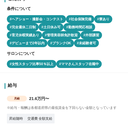
条件について
#ヘアショー・撮影会・コンテスト
#社会保険完備
#寮あり
#完全週休二日制
#土日休み可
#勤務時間応相談
#育児休暇実績あり
#管理美容師免許歓迎
#外部講習
#デビューまで2年以内
#ブランクOK
#未経験者可
サロンについて
#女性スタッフ比率50％以上
#ママさんスタッフ在籍中
給与
21.6万円〜
月給
※給与・報酬は各都道府県の最低賃金を下回らない金額となっています
昇給随時
交通費 全額支給