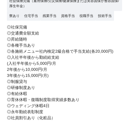
社会保険完備（雇用保険/労災保険/健康保険または美容国保か整容国保/
厚生年金）
寮あり
住宅手当
残業手当
資格手当
役職手当
技術手当
◎社保完備
◎交通費全額支給
◎昇給随時
◎各種手当あり
◎各施術メニュー社内検定2級合格で手当支給(各20,000円)
◎入社半年後から勤続給支給
(入社半年後から5,000円/月
2年後から10,000円/月
3年後から15,000円/月)
◎制服貸与
◎研修制度あり
◎有給休暇
◎育休休暇・復職制度取得実績多数あり
◎ウェディング休暇4日
◎永年勤続表彰制度
◎社員割引あり（化粧品）