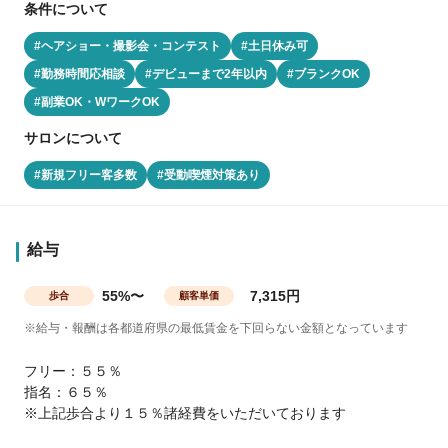
条件について
#ヘアショー・撮影会・コンテスト
#土日休み可
#勤務時間応相談
#デビューまで2年以内
#ブランクOK
#副業OK・WワークOK
サロンについて
#新規フリー客多数
#受動喫煙対策あり
給与
55%〜
7,315円
歩合
顧客単価
※給与・報酬は各都道府県の最低賃金を下回らない金額となっています
フリー：５５％
指名：６５％
※上記歩合より１５％諸経費をいただいております