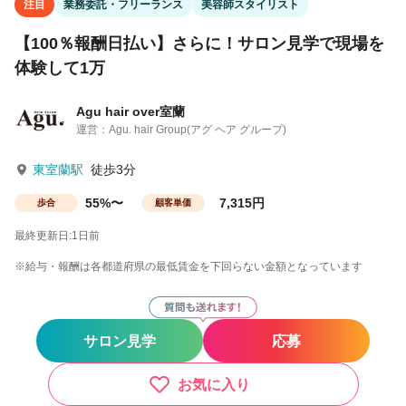
注目
業務委託・フリーランス
美容師スタイリスト
【100％報酬日払い】さらに！サロン見学で現場を
体験して1万
Agu hair over室蘭
運営：Agu. hair Group(アグ ヘア グループ)
東室蘭駅
徒歩3分
55%〜
7,315円
歩合
顧客単価
最終更新日:1日前
※給与・報酬は各都道府県の最低賃金を下回らない金額となっています
サロン見学
応募
お気に入り