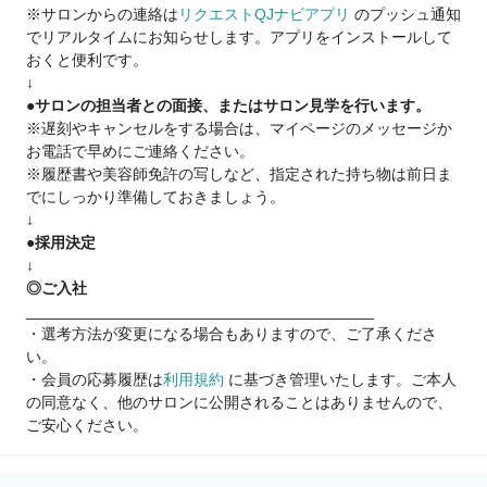
※サロンからの連絡は
リクエストQJナビアプリ
のプッシュ通知
Q.顧客がいないので、集客面で不安です…
でリアルタイムにお知らせします。アプリをインストールして
A.新規集客は会社の本部が一括対応しているため、顧客0でも問
おくと便利です。
題なく入客できます
↓
スタッフ集客満足度94.4%！
●サロンの担当者との面接、またはサロン見学を行います。
※遅刻やキャンセルをする場合は、マイページのメッセージか
Q.業務委託制度がよく分かっていないです…
お電話で早めにご連絡ください。
A.確定申告サポートもあり、簡単・安全の独自システムを導入
※履歴書や美容師免許の写しなど、指定された持ち物は前日ま
何か困った時には税理士サポートもあります
でにしっかり準備しておきましょう。
↓
Q.病気やトラブルなど何かあった時の収入面って…?
●採用決定
A.スタイリストケア制度をご用意
↓
（出産・育児・病気での休業にともなう保障や、結婚の応援金
◎ご入社
を支給）※一定条件あり
________________________________________
・選考方法が変更になる場合もありますので、ご了承くださ
☝だから安心！
い。
当社は2021年11月19日よりグロース市場へ上場
・会員の応募履歴は
利用規約
に基づき管理いたします。ご本人
安心・安全の上場企業サロン
の同意なく、他のサロンに公開されることはありませんので、
※現時点で美容室経営企業での上場企業は『6社』のみ
ご安心ください。
報酬はすべて日払いで【税込の売上】に対してお支払いなど
まずは、サロン見学で当社グループの『リアル』をぜひ知って