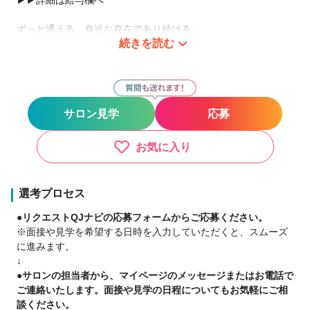
ずっと通える、身近な存在であり続ける
続きを読む
2009年の1号店OPENから現在までで全国1100店舗以上展開
中！
日数や時間に縛られる働き方ではなく
『あなただけのオリジナルのサロンワーク』をしませんか？
サロン見学
応募
－子育て中のママ－
好きな曜日に休んで、子どもの予定に合わせて早上がり
お気に入り
仕事と家庭のバランスを重視
－休日重視・趣味に没頭－
選考プロセス
好きな日に休んで、好きな時間に帰宅
●リクエストQJナビの応募フォームからご応募ください。
10連休を取るスタッフも
※面接や見学を希望する日時を入力していただくと、スムーズ
に進みます。
－二刀流－
↓
フットサルのプロ選手×Agu.
●サロンの担当者から、マイページのメッセージまたはお電話で
スタイリストとして働きながら、プロとして活躍
ご連絡いたします。面接や見学の日程についてもお気軽にご相
談ください。
【当社グループへの転職を考えているあなたへ】