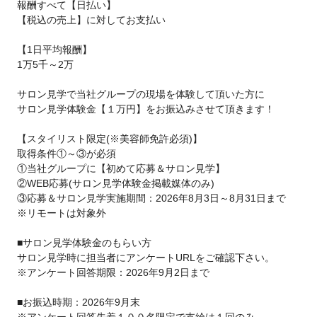
報酬すべて【日払い】
【税込の売上】に対してお支払い
【1日平均報酬】
1万5千～2万
サロン見学で当社グループの現場を体験して頂いた方に
サロン見学体験金【１万円】をお振込みさせて頂きます！
【スタイリスト限定(※美容師免許必須)】
取得条件①～③が必須
①当社グループに【初めて応募＆サロン見学】
②WEB応募(サロン見学体験金掲載媒体のみ)
③応募＆サロン見学実施期間：2026年8月3日～8月31日まで
※リモートは対象外
■サロン見学体験金のもらい方
サロン見学時に担当者にアンケートURLをご確認下さい。
※アンケート回答期限：2026年9月2日まで
■お振込時期：2026年9月末
※アンケート回答先着１００名限定で支給は１回のみ