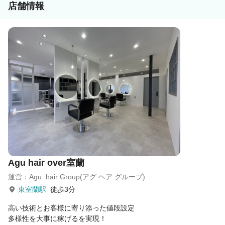
ください！
店舗情報
あなたの“第一歩”を当社グループは応援しています。
Agu hair over室蘭
運営：Agu. hair Group(アグ ヘア グループ)
東室蘭駅
徒歩3分
高い技術とお客様に寄り添った値段設定
多様性を大事に稼げるを実現！