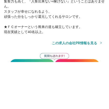
集客力も高く、『入客出来ない=稼げない』ということはありませ
ん。
スタッフが幸せになれるよう、
頑張った分をしっかり還元してくれるサロンです。
★ＦＣオーナーという将来の道も確立しています。
現在実績として40名以上。
この求人の会社PR情報を見る
サロン見学
応募
お気に入り
サロン見学
応募
その他の勤務地
Agu hair living 札幌店