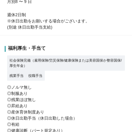
月別8 〜 9 日
週休2日制
※休日出勤をお願いする場合がございます。
(別途 休日出勤手当支給)
福利厚生・手当て
社会保険完備（雇用保険/労災保険/健康保険または美容国保か整容国保/
厚生年金）
残業手当
役職手当
◎ノルマ無し
◎制服あり
◎残業ほぼ無し
◎昇給あり
◎産休育休制度あり
◎休日出勤手当（休日出勤した場合）
◎有給
◎健康診断（パート規定あり）