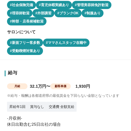
#社会保険完備
#育児休暇実績あり
#管理美容師免許歓迎
#理容師歓迎
#外部講習
#ブランクOK
#制服あり
#幹部・店長候補歓迎
サロンについて
#新規フリー客多数
#ママさんスタッフ在籍中
#受動喫煙対策あり
給与
32.1万円〜
1,930円
月給
顧客単価
※給与・報酬は各都道府県の最低賃金を下回らない金額となっています
昇給年1回
賞与なし
交通費 全額支給
-月収例-
休日出勤含む25日出社の場合