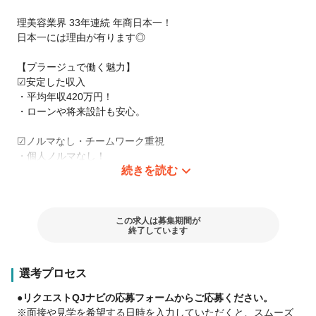
理美容業界 33年連続 年商日本一！
日本一には理由が有ります◎
【プラージュで働く魅力】
☑︎安定した収入
・平均年収420万円！
・ローンや将来設計も安心。
☑︎ノルマなし・チームワーク重視
・個人ノルマなし！
続きを読む
・みんなで店舗目標を目指すから雰囲気◎。
☑︎得意を活かせる分業制
・カット・カラー・パーマ・ブローで分業。
この求人は募集期間が
・自分の強みを伸ばせる環境。
終了しています
☑︎ 予約・指名なしで安定入客
選考プロセス
・毎日バランス良く施術できる。
・自然とスピード＆技術が身につく。
●リクエストQJナビの応募フォームからご応募ください。
※面接や見学を希望する日時を入力していただくと、スムーズ