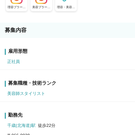
理容プラージ
美容プラージ
理容・美容プ
ュ【公式採用
ュ【公式採用
ラージュ【公
アカウント】
アカウント】
式採用アカウ
ント】
募集内容
雇用形態
正社員
募集職種・技術ランク
美容師スタイリスト
勤務先
千歳(北海道)駅
徒歩22分