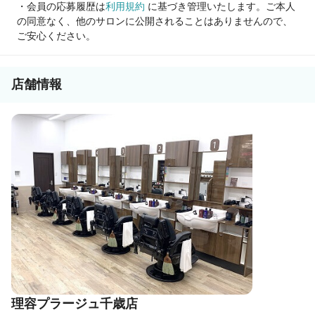
・会員の応募履歴は
利用規約
に基づき管理いたします。ご本人
の同意なく、他のサロンに公開されることはありませんので、
「今より稼ぎたい！」
ご安心ください。
「長く安心して働ける環境を探している」
そんな方にぴったりの職場です。
店舗情報
まずはお気軽にご応募ください！
理容プラージュ千歳店