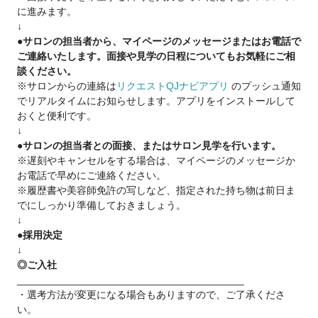
☑︎全国に店舗展開
に進みます。
・結婚・転勤に合わせて柔軟に異動OK！
↓
●サロンの担当者から、マイページのメッセージまたはお電話で
☑︎資格取得支援あり
ご連絡いたします。面接や見学の日程についてもお気軽にご相
・理美容師免許・Wライセンス取得をサポート。
談ください。
・学費は会社が補助！（※条件あり）
※サロンからの連絡は
リクエストQJナビアプリ
のプッシュ通知
でリアルタイムにお知らせします。アプリをインストールして
おくと便利です。
▼キャリアアップの道が明確▼
↓
プラージュでは 頑張りがしっかり評価される
●サロンの担当者との面接、またはサロン見学を行います。
キャリアステップ をご用意しています。
※遅刻やキャンセルをする場合は、マイページのメッセージか
お電話で早めにご連絡ください。
トップスタイリスト
※履歴書や美容師免許の写しなど、指定された持ち物は前日ま
経験と技術を評価し収入アップ！
でにしっかり準備しておきましょう。
↓
チーフスタイリスト
●採用決定
店舗をまとめるリーダーとして活躍。
↓
マネジメント力を磨きながら、さらに大きく稼げます！
◎ご入社
________________________________________
「プレイヤーとして腕を磨きたい」
・選考方法が変更になる場合もありますので、ご了承くださ
「将来は管理職として店舗を動かしたい」
い。
どちらの道もプラージュなら可能です。