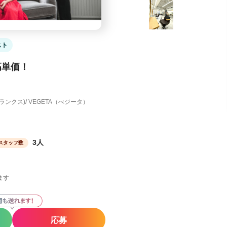
スト
高単価！
トランクス)/ VEGETA（べジータ）
3人
スタッフ数
ます
応募