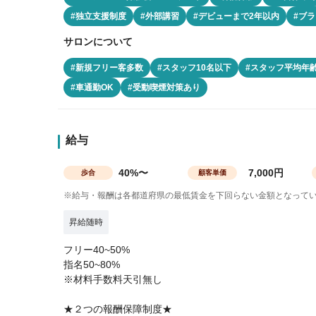
#独立支援制度
#外部講習
#デビューまで2年以内
#ブラ
サロンについて
#新規フリー客多数
#スタッフ10名以下
#スタッフ平均年齢
#車通勤OK
#受動喫煙対策あり
給与
40%〜
7,000円
歩合
顧客単価
※給与・報酬は各都道府県の最低賃金を下回らない金額となって
昇給随時
フリー40~50%
指名50~80%
※材料手数料天引無し
★２つの報酬保障制度★