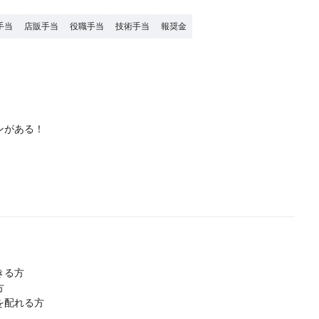
手当
店販手当
役職手当
技術手当
報奨金
ンがある！
きる方
方
を配れる方