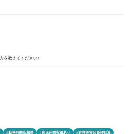
方を教えてください♪
可
#勤務時間応相談
#育児休暇実績あり
#管理美容師免許歓迎