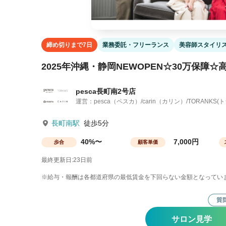
締め切りまで7日
業務委託・フリーランス
美容師スタイリ
2025年沖縄・静岡NEWOPEN☆30万保障☆
pesca長町南2号店
運営：pesca（ペスカ）/carin（カリン）/TORANKS(
長町南駅
徒歩5分
40%〜
7,000円
歩合
顧客単価
最終更新日:23日前
※給与・報酬は各都道府県の最低賃金を下回らない金額となってい
サロン見学