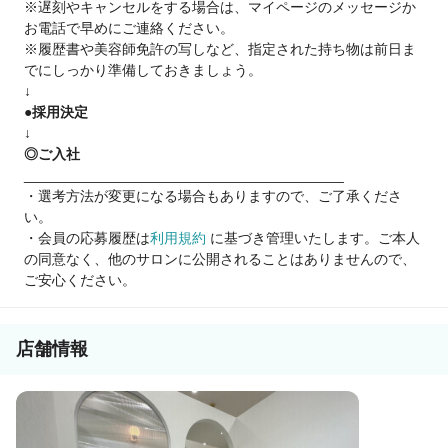
※遅刻やキャンセルをする場合は、マイページのメッセージか
お電話で早めにご連絡ください。
まずはお気軽にサロン見学にお越し下さい！
※履歴書や美容師免許の写しなど、指定された持ち物は前日ま
でにしっかり準備しておきましょう。
↓
●採用決定
↓
◎ご入社
________________________________________
・選考方法が変更になる場合もありますので、ご了承くださ
い。
・会員の応募履歴は
利用規約
に基づき管理いたします。ご本人
の同意なく、他のサロンに公開されることはありませんので、
ご安心ください。
店舗情報