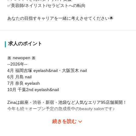
✅美容師/ネイリスト/セラピストへの転向
あなたの目指すキャリアを一緒に考えさせてください🌟
求人のポイント
🎀 newopen 🎀
--2026年--
4月 福岡吉塚 eyelash&nail・大阪茨木 nail
6月 月島 nail
7月 奈良 eyelash
10月 千葉2nd eyelash&nail
Zinaは銀座・渋谷・新宿・池袋など人気なエリア95店舗展開！
今年も続々オープン予定の急成長中のbeauty salonです♪
続きを読む
あなたもZinaでアイリストとして活躍しませんか?
新しいお店で是非一緒にお店を作り上げていきましょう🌟