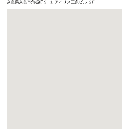
奈良県奈良市角振町９−１ アイリス三条ビル ２F