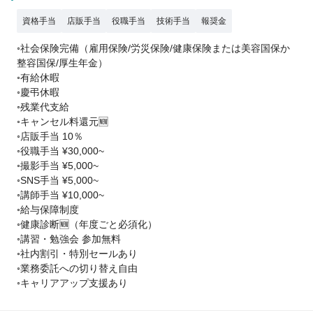
資格手当
店販手当
役職手当
技術手当
報奨金
◦社会保険完備（雇用保険/労災保険/健康保険または美容国保か
整容国保/厚生年金）
◦有給休暇
◦慶弔休暇
◦残業代支給
◦キャンセル料還元🆕
◦店販手当 10％
◦役職手当 ¥30,000~
◦撮影手当 ¥5,000~
◦SNS手当 ¥5,000~
◦講師手当 ¥10,000~
◦給与保障制度
◦健康診断🆕（年度ごと必須化）
◦講習・勉強会 参加無料
◦社内割引・特別セールあり
◦業務委託への切り替え自由
◦キャリアアップ支援あり