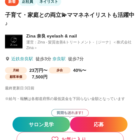
新着
正社員
ネイリスト
子育て・家庭との両立💫ママネネイリストも活躍中
♪
Zina 奈良 eyelash & nail
運営：Zina - 髪質改善&トリートメント -［ジーナ］＜株式会社
Zina＞
近鉄奈良駅
徒歩3分
奈良駅
徒歩7分
23万円〜
40%〜
月給
歩合
7,500円
顧客単価
最終更新日:3日前
※給与・報酬は各都道府県の最低賃金を下回らない金額となっています
サロン見学
応募
お気に入り