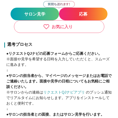
《保障給与 詳細》
-対象店舗-
サロン見学
応募
👉荻窪/吉祥寺/おおたかの森
-内容-
お気に入り
👉月給 25万円保障（月8日休）
-保障期間終了後-
選考プロセス
👉月給 23万円～
●リクエストQJナビの応募フォームからご応募ください。
※面接や見学を希望する日時を入力していただくと、スムーズ
☆★あなたが活躍できるようにバックアップ★☆
に進みます。
↓
💠新しいお店でノビノビと働きたい
●サロンの担当者から、マイページのメッセージまたはお電話で
💠今までの経験を活かしていきたい
ご連絡いたします。面接や見学の日程についてもお気軽にご相
💠集客力の高いサロンで活躍したい
談ください。
💠仕事も私生活も充実させたい
※サロンからの連絡は
リクエストQJナビアプリ
のプッシュ通知
💠家庭と両立したい
でリアルタイムにお知らせします。アプリをインストールして
💠月50万以上の報酬実績多数！
おくと便利です。
↓
ワークライフバランスによってキャリアチェンジ、
●サロンの担当者との面接、またはサロン見学を行います。
また正社員⇔業務委託の契約変更も可能です☆