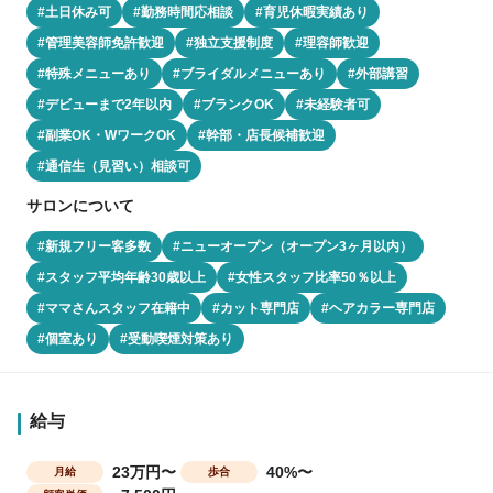
#土日休み可
#勤務時間応相談
#育児休暇実績あり
#管理美容師免許歓迎
#独立支援制度
#理容師歓迎
#特殊メニューあり
#ブライダルメニューあり
#外部講習
#デビューまで2年以内
#ブランクOK
#未経験者可
#副業OK・WワークOK
#幹部・店長候補歓迎
#通信生（見習い）相談可
サロンについて
#新規フリー客多数
#ニューオープン（オープン3ヶ月以内）
#スタッフ平均年齢30歳以上
#女性スタッフ比率50％以上
#ママさんスタッフ在籍中
#カット専門店
#ヘアカラー専門店
#個室あり
#受動喫煙対策あり
給与
23万円〜
40%〜
月給
歩合