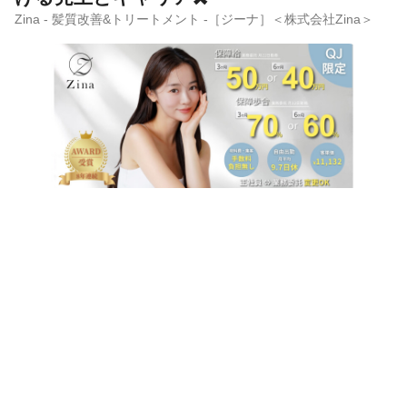
Zina - 髪質改善&トリートメント -［ジーナ］＜株式会社Zina＞
サロンの雰囲気
サロン見学
応募
ほのぼの
バリバリ
セイファート編集部 担当者コメント