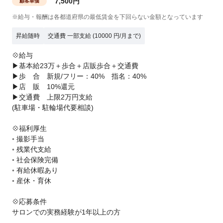
7,500円
顧客単価
※給与・報酬は各都道府県の最低賃金を下回らない金額となっています
昇給随時
交通費 一部支給 (10000 円/月まで)
💠給与
▶基本給23万＋歩合＋店販歩合＋交通費
▶歩 合 新規/フリー：40% 指名：40%
▶店 販 10%還元
▶交通費 上限2万円支給
(駐車場・駐輪場代要相談)
💠福利厚生
◦ 撮影手当
◦ 残業代支給
◦ 社会保険完備
◦ 有給休暇あり
◦ 産休・育休
💠応募条件
サロンでの実務経験が1年以上の方