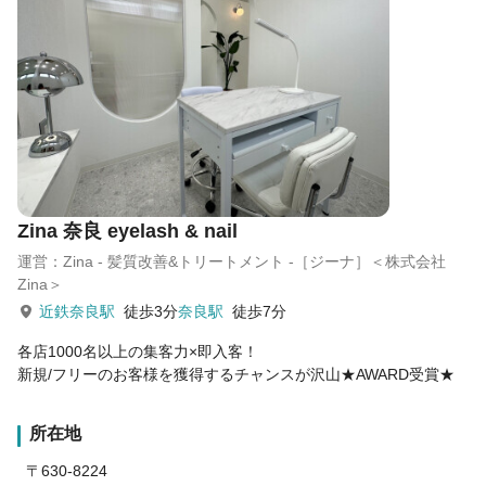
Zina 奈良 eyelash & nail
運営：Zina - 髪質改善&トリートメント -［ジーナ］＜株式会社
Zina＞
近鉄奈良駅
徒歩3分
奈良駅
徒歩7分
各店1000名以上の集客力×即入客！
新規/フリーのお客様を獲得するチャンスが沢山★AWARD受賞★
所在地
〒630-8224