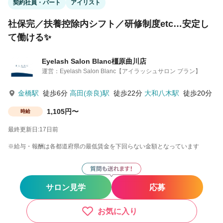
契約社員・パート
アイリスト
社保完／扶養控除内シフト／研修制度etc…安定し
て働ける✨
Eyelash Salon Blanc橿原曲川店
運営：Eyelash Salon Blanc【アイラッシュサロン ブラン】
金橋駅
徒歩6分
高田(奈良)駅
徒歩22分
大和八木駅
徒歩20分
1,105円〜
時給
最終更新日:17日前
※給与・報酬は各都道府県の最低賃金を下回らない金額となっています
サロン見学
応募
お気に入り