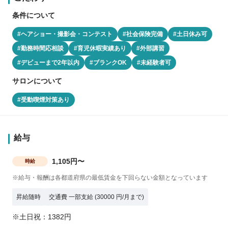
条件について
#ヘアショー・撮影会・コンテスト
#社会保険完備
#土日休み可
#勤務時間応相談
#育児休暇実績あり
#外部講習
#デビューまで2年以内
#ブランクOK
#未経験者可
サロンについて
#受動喫煙対策あり
給与
1,105円〜
時給
※給与・報酬は各都道府県の最低賃金を下回らない金額となっています
昇給随時
交通費 一部支給 (30000 円/月まで)
※土日祝：1382円