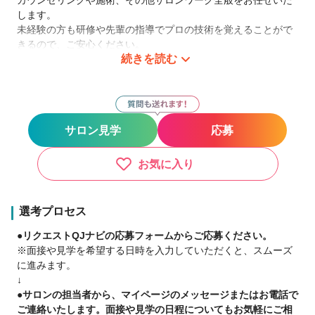
します。
未経験の方も研修や先輩の指導でプロの技術を覚えることがで
きるので、ご安心ください。
続きを読む
社保完備なので、フルタイムパートでしっかり働きたい方にも
オススメです。
✔️全くの未経験者の方も大歓迎！
入社後はBlanc独自の育成カリキュラムに基づき、集合OFFJT
サロン見学
応募
研修もサロンOJT研修がありますので、どんな方でも高いスキ
ルを持ったアイリストに成長できます！
お気に入り
✔️女性が長く活躍できる会社
Blancはほぼ女性スタッフで占めており、ターニングポイントと
も言える結婚・出産等への理解度が高い会社です。
選考プロセス
キャリアを中断したり諦める必要はありません。
●リクエストQJナビの応募フォームからご応募ください。
相談しながら、支援制度を積極的に活用して頂き、子育てや家
※面接や見学を希望する日時を入力していただくと、スムーズ
庭と両立しながら働くことをサポートします。
に進みます。
↓
✔️産休・育休からの復帰多数
●サロンの担当者から、マイページのメッセージまたはお電話で
女性が多数活躍する企業だからこそ、ワーキングマザーが働き
ご連絡いたします。面接や見学の日程についてもお気軽にご相
やすい環境を大切にしています。出産や育児といった女性のラ