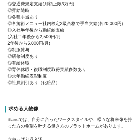
◎交通費規定支給(月額上限3万円)
◎昇給随時
◎各種手当あり
◎各施術メニュー社内検定2級合格で手当支給(各20,000円)
◎入社半年後から勤続給支給
(入社半年後から2,500円/月
2年後から5,000円/月)
◎制服貸与
◎研修制度あり
◎有給休暇
◎育休休暇・復職制度取得実績多数あり
◎永年勤続表彰制度
◎社員割引あり（化粧品）
求める人物像
Blancでは、自分に合ったワークスタイルや、様々な将来像を持
った方の希望を叶える働き方のプラットホームがあります。
☆やっぱり収入派