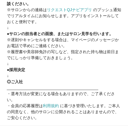
談ください。
イフイベントを在職中に迎えても、安心して休暇に入ることが
※サロンからの連絡は
リクエストQJナビアプリ
のプッシュ通知
可能です。
でリアルタイムにお知らせします。アプリをインストールして
また、復職の際に抱える不安を解消し、復職後もご活躍いただ
おくと便利です。
ける職場をご用意しています。
↓
●サロンの担当者との面接、またはサロン見学を行います。
※遅刻やキャンセルをする場合は、マイページのメッセージか
お電話で早めにご連絡ください。
※履歴書や美容師免許の写しなど、指定された持ち物は前日ま
でにしっかり準備しておきましょう。
↓
●採用決定
↓
◎ご入社
________________________________________
・選考方法が変更になる場合もありますので、ご了承くださ
い。
・会員の応募履歴は
利用規約
に基づき管理いたします。ご本人
の同意なく、他のサロンに公開されることはありませんので、
ご安心ください。