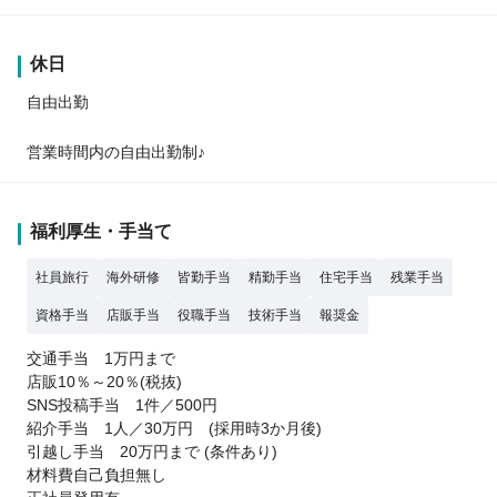
休日
自由出勤
営業時間内の自由出勤制♪
福利厚生・手当て
社員旅行
海外研修
皆勤手当
精勤手当
住宅手当
残業手当
資格手当
店販手当
役職手当
技術手当
報奨金
交通手当 1万円まで
店販10％～20％(税抜)
SNS投稿手当 1件／500円
紹介手当 1人／30万円 (採用時3か月後)
引越し手当 20万円まで (条件あり)
材料費自己負担無し