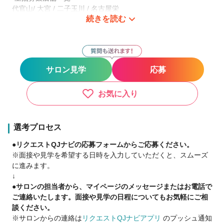
代官山/ 大宮 / 二子玉川 / 名古屋栄
続きを読む
▼技術講習
・自社アカデミーも完備！技術に不安があれば、遠慮なくご相
談ください★
・店長をはじめ、教育陣、外部講師のしっかりとした講習やア
サロン見学
応募
ドバイスでのサポート体制万全
▼経験・知識・勉強
お気に入り
・店長に必要なスキルアップ勉強会
・数字や集客における知識においても随時、勉強会を開催
・将来確実に成功するフランチャイズ制度も有り
選考プロセス
●リクエストQJナビの応募フォームからご応募ください。
▼Luce Tiffa Mauveでは多様な働き方が選択可能
※面接や見学を希望する日時を入力していただくと、スムーズ
・トップスタイリストを目指したい
に進みます。
┗入社後すぐに平均月100万の売上に！集客は本部が一括で対
↓
応！自社アカデミーの講師・店内講習も充実！
●サロンの担当者から、マイページのメッセージまたはお電話で
ご連絡いたします。面接や見学の日程についてもお気軽にご相
・仕事と子育てを両立させたい
談ください。
┗ ママさん美容師多数在籍♪自分のペースで施術できます◎
※サロンからの連絡は
リクエストQJナビアプリ
のプッシュ通知