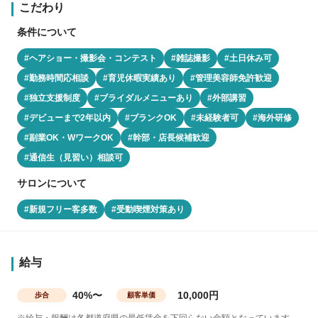
こだわり
条件について
#ヘアショー・撮影会・コンテスト
#雑誌撮影
#土日休み可
#勤務時間応相談
#育児休暇実績あり
#管理美容師免許歓迎
#独立支援制度
#ブライダルメニューあり
#外部講習
#デビューまで2年以内
#ブランクOK
#未経験者可
#海外研修
#副業OK・WワークOK
#幹部・店長候補歓迎
#通信生（見習い）相談可
サロンについて
#新規フリー客多数
#受動喫煙対策あり
給与
40%〜
10,000円
歩合
顧客単価
※給与・報酬は各都道府県の最低賃金を下回らない金額となっています