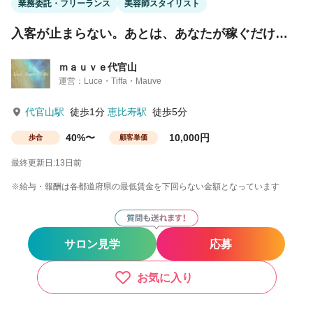
業務委託・フリーランス
美容師スタイリスト
入客が止まらない。あとは、あなたが稼ぐだけ…
ｍａｕｖｅ代官山
運営：Luce・Tiffa・Mauve
代官山駅
徒歩1分
恵比寿駅
徒歩5分
40%〜
10,000円
歩合
顧客単価
最終更新日:13日前
※給与・報酬は各都道府県の最低賃金を下回らない金額となっています
サロン見学
応募
お気に入り