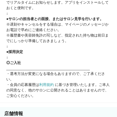
でリアルタイムにお知らせします。アプリをインストールして
・独立・開業したい
おくと便利です。
┗ フランチャイズ制度あり◎資金調達から出店後の集客まで全
↓
て本部がサポートします
●サロンの担当者との面接、またはサロン見学を行います。
※遅刻やキャンセルをする場合は、マイページのメッセージか
お電話で早めにご連絡ください。
※履歴書や美容師免許の写しなど、指定された持ち物は前日ま
でにしっかり準備しておきましょう。
↓
●採用決定
↓
◎ご入社
________________________________________
・選考方法が変更になる場合もありますので、ご了承くださ
い。
・会員の応募履歴は
利用規約
に基づき管理いたします。ご本人
の同意なく、他のサロンに公開されることはありませんので、
ご安心ください。
店舗情報