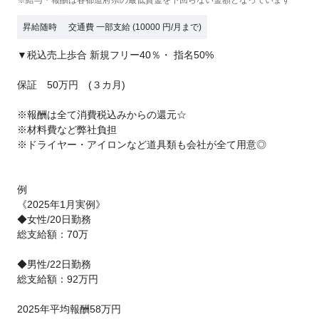
昇給随時
交通費 一部支給 (10000 円/月まで)
▼税込売上歩合 新規フリー40％・ 指名50%
保証 50万円 (３カ月)
※報酬は全て消費税込みからの還元☆
※材料費など弊社負担
※ドライヤー・アイロンなど道具類も会社が全て用意◎
例
《2025年1月実例》
◆女性/20日勤務
総支給額：70万
◆男性/22日勤務
総支給額：92万円
2025年平均報酬58万円