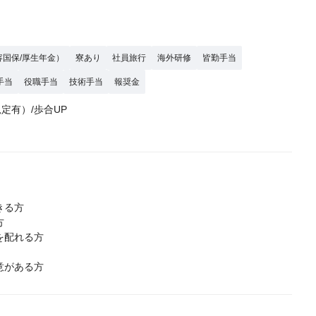
容国保/厚生年金）
寮あり
社員旅行
海外研修
皆勤手当
手当
役職手当
技術手当
報奨金
規定有）/歩合UP
きる方
方
を配れる方
意がある方