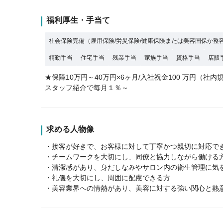
福利厚生・手当て
社会保険完備（雇用保険/労災保険/健康保険または美容国保か整
精勤手当
住宅手当
残業手当
家族手当
資格手当
店販
★保障10万円～40万円×6ヶ月/入社祝金100 万円（社内
スタッフ紹介で毎月１％～
求める人物像
・接客が好きで、お客様に対して丁寧かつ親切に対応で
・チームワークを大切にし、同僚と協力しながら働ける
・清潔感があり、身だしなみやサロン内の衛生管理に気
・礼儀を大切にし、周囲に配慮できる方
・美容業界への情熱があり、美容に対する強い関心と熱