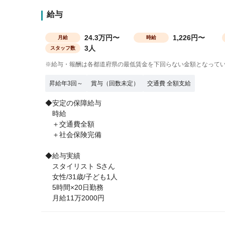
給与
24.3万円〜
1,226円〜
月給
時給
3人
スタッフ数
※給与・報酬は各都道府県の最低賃金を下回らない金額となって
昇給年3回～
賞与（回数未定）
交通費 全額支給
◆安定の保障給与
時給
＋交通費全額
＋社会保険完備
◆給与実績
スタイリスト Sさん
女性/31歳/子ども1人
5時間×20日勤務
月給11万2000円