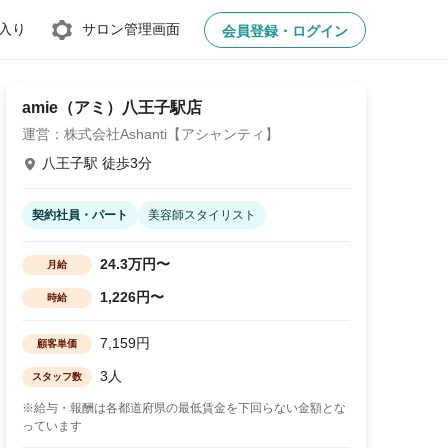
入り
サロン管理画面
会員登録・ログイン
amie（アミ）八王子駅店
運営：株式会社Ashanti【アシャンティ】
八王子駅 徒歩3分
契約社員・パート
美容師スタイリスト
24.3万円〜
月給
1,226円〜
時給
7,159円
顧客単価
3人
スタッフ数
※給与・報酬は各都道府県の最低賃金を下回らない金額とな
っています