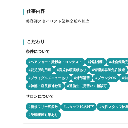
仕事内容
美容師スタイリスト業務全般を担当
こだわり
条件について
#ヘアショー・撮影会・コンテスト
#雑誌撮影
#社会保険
#託児所利用可
#育児休暇実績あり
#管理美容師免許歓迎
#ブライダルメニューあり
#外部講習
#ブランクOK
#
#幹部・店長候補歓迎
#通信生（見習い）相談可
サロンについて
#新規フリー客多数
#スタッフ10名以下
#女性スタッフ比率
#受動喫煙対策あり