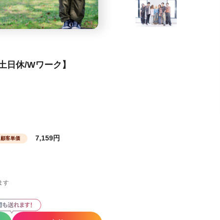
土日休/Wワーク】
7,159円
顧客単価
ます