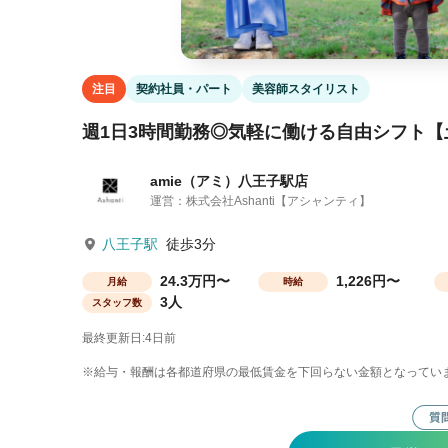
注目
契約社員・パート
美容師スタイリスト
週1日3時間勤務◎気軽に働ける自由シフト【
amie（アミ）八王子駅店
運営：株式会社Ashanti【アシャンティ】
八王子駅
徒歩3分
24.3万円〜
1,226円〜
月給
時給
3人
スタッフ数
最終更新日:4日前
※給与・報酬は各都道府県の最低賃金を下回らない金額となってい