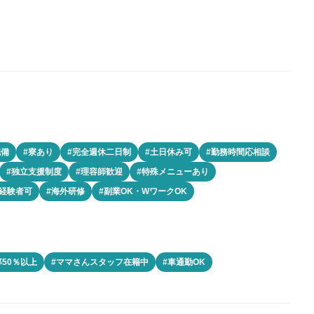
完備
#寮あり
#完全週休二日制
#土日休み可
#勤務時間応相談
#独立支援制度
#理容師歓迎
#特殊メニューあり
未経験者可
#海外研修
#副業OK・WワークOK
50％以上
#ママさんスタッフ在籍中
#車通勤OK