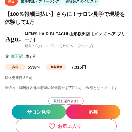
注目
業務委託・フリーランス
美容師スタイリスト
【100％報酬日払い】さらに！サロン見学で現場を
体験して1万
MEN'S HAIR BLEACHi 山形桜田店【メンズ ヘア ブリ
ーチ】
運営：Agu. hair Group(アグ ヘア グループ)
蔵王駅
車7分
55%〜
7,315円
歩合
顧客単価
最終更新日:3日前
※給与・報酬は各都道府県の最低賃金を下回らない金額となっています
サロン見学
応募
お気に入り