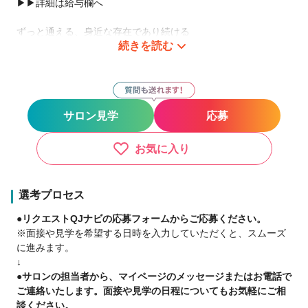
▶▶詳細は給与欄へ
ずっと通える、身近な存在であり続ける
続きを読む
2009年の1号店OPENから現在までで全国1100店舗以上展開
中！
日数や時間に縛られる働き方ではなく
『あなただけのオリジナルのサロンワーク』をしませんか？
サロン見学
応募
－子育て中のママ－
好きな曜日に休んで、子どもの予定に合わせて早上がり
お気に入り
仕事と家庭のバランスを重視
－休日重視・趣味に没頭－
選考プロセス
好きな日に休んで、好きな時間に帰宅
●リクエストQJナビの応募フォームからご応募ください。
10連休を取るスタッフも
※面接や見学を希望する日時を入力していただくと、スムーズ
に進みます。
－二刀流－
↓
フットサルのプロ選手×Agu.
●サロンの担当者から、マイページのメッセージまたはお電話で
スタイリストとして働きながら、プロとして活躍
ご連絡いたします。面接や見学の日程についてもお気軽にご相
談ください。
【当社グループへの転職を考えているあなたへ】