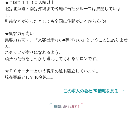
★全国で１１００店舗以上
北は北海道・南は沖縄まで各地に当社グループは展開していま
す。
引越などがあったとしても全国に仲間がいるから安心♪
★集客力が高い
集客力も高く、『入客出来ない=稼げない』ということはありませ
ん。
スタッフが幸せになれるよう、
頑張った分をしっかり還元してくれるサロンです。
★ＦＣオーナーという将来の道も確立しています。
現在実績として40名以上。
この求人の会社PR情報を見る
サロン見学
応募
サロン見学
応募
お気に入り