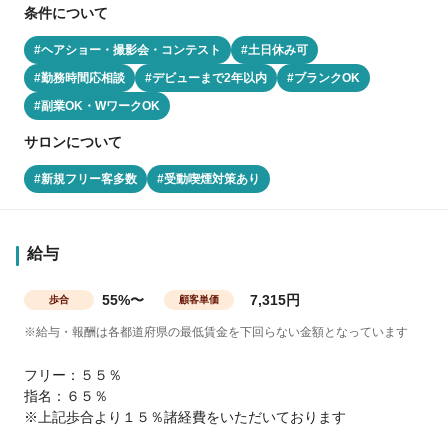
条件について
#ヘアショー・撮影会・コンテスト
#土日休み可
#勤務時間応相談
#デビューまで2年以内
#ブランクOK
#副業OK・WワークOK
サロンについて
#新規フリー客多数
#受動喫煙対策あり
給与
55%〜
7,315円
歩合
顧客単価
※給与・報酬は各都道府県の最低賃金を下回らない金額となっています
フリー：５５％
指名：６５％
※上記歩合より１５％諸経費をいただいております