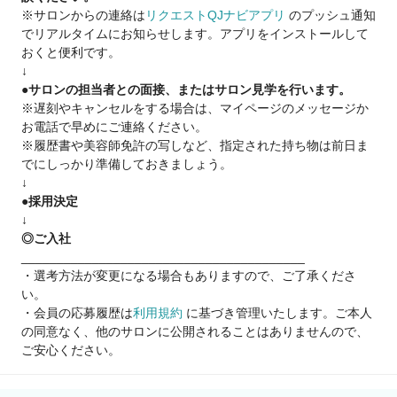
※サロンからの連絡は
リクエストQJナビアプリ
のプッシュ通知
Q.顧客がいないので、集客面で不安です…
でリアルタイムにお知らせします。アプリをインストールして
A.新規集客は会社の本部が一括対応しているため、顧客0でも問
おくと便利です。
題なく入客できます
↓
スタッフ集客満足度94.4%！
●サロンの担当者との面接、またはサロン見学を行います。
※遅刻やキャンセルをする場合は、マイページのメッセージか
Q.業務委託制度がよく分かっていないです…
お電話で早めにご連絡ください。
A.確定申告サポートもあり、簡単・安全の独自システムを導入
※履歴書や美容師免許の写しなど、指定された持ち物は前日ま
何か困った時には税理士サポートもあります
でにしっかり準備しておきましょう。
↓
Q.病気やトラブルなど何かあった時の収入面って…?
●採用決定
A.スタイリストケア制度をご用意
↓
（出産・育児・病気での休業にともなう保障や、結婚の応援金
◎ご入社
を支給）※一定条件あり
________________________________________
・選考方法が変更になる場合もありますので、ご了承くださ
☝だから安心！
い。
当社は2021年11月19日よりグロース市場へ上場
・会員の応募履歴は
利用規約
に基づき管理いたします。ご本人
安心・安全の上場企業サロン
の同意なく、他のサロンに公開されることはありませんので、
※現時点で美容室経営企業での上場企業は『6社』のみ
ご安心ください。
報酬はすべて日払いで【税込の売上】に対してお支払いなど
まずは、サロン見学で当社グループの『リアル』をぜひ知って