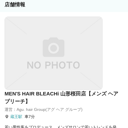
ください！
店舗情報
あなたの“第一歩”を当社グループは応援しています。
MEN'S HAIR BLEACHi 山形桜田店【メンズ ヘア
ブリーチ】
運営：Agu. hair Group(アグ ヘア グループ)
蔵王駅
車7分
若い男性客をプロデュース。メンズサロンで若いトレンドを発