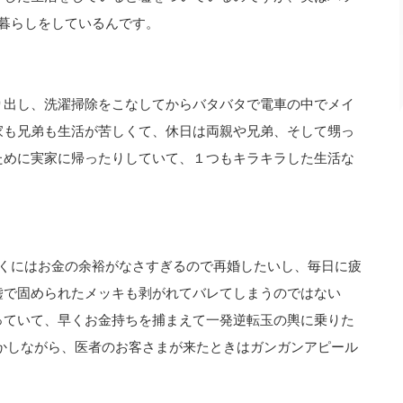
暮らしをしているんです。
り出し、洗濯掃除をこなしてからバタバタで電車の中でメイ
家も兄弟も生活が苦しくて、休日は両親や兄弟、そして甥っ
ために実家に帰ったりしていて、１つもキラキラした生活な
いくにはお金の余裕がなさすぎるので再婚したいし、毎日に疲
嘘で固められたメッキも剥がれてバレてしまうのではない
っていて、早くお金持ちを捕まえて一発逆転玉の輿に乗りた
かしながら、医者のお客さまが来たときはガンガンアピール