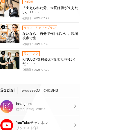
3
PR記事
「支えられた分、今度は僕が支えた
い」17・・・
公開日 : 2026.07.27
4
ライフ・キャリアプラン
ないなら、自分で作ればいい。現場
視点で生・・・
公開日 : 2026.07.28
5
ランキング
KINUJO×寺村優太×青木大地×ゆう
だ・・・
公開日 : 2026.07.29
Social
re-quest/QJ 公式SNS
Instagram
@requestqj_official
YouTubeチャンネル
リクエストQJ