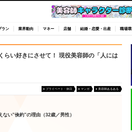
プラン
業界動向
マネー
店舗
結婚・恋愛・出産
職場環
くらい好きにさせて！ 現役美容師の「人には
プライベート・休日
マンガ
美容師あるある
えない‟倹約”の理由（32歳／男性）