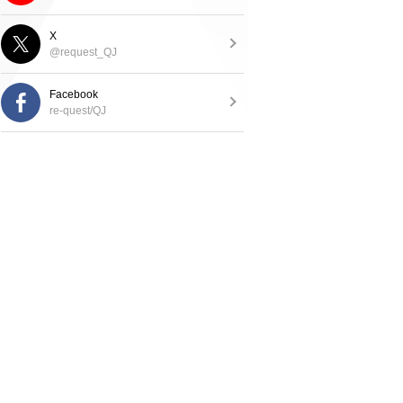
X
@request_QJ
Facebook
re-quest/QJ