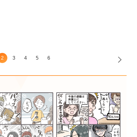
！
2
3
4
5
6