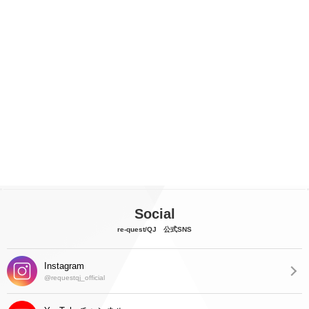
Social
re-quest/QJ 公式SNS
Instagram
@requestqj_official