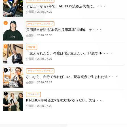
ライフ・キャリアプラン
デビューから2年で、ADITION渋谷店代表に。・・・
公開日 : 2026.07.27
2
ライフ・キャリアプラン
採用担当が語る“本気の採用基準” siki編 テ・・・
公開日 : 2026.07.30
3
PR記事
「支えられた分、今度は僕が支えたい」17歳でTR・・・
公開日 : 2026.07.27
4
ライフ・キャリアプラン
ないなら、自分で作ればいい。現場視点で生まれた道・・・
公開日 : 2026.07.28
5
ランキング
KINUJO×寺村優太×青木大地×ゆうだい。美容・・・
公開日 : 2026.07.29