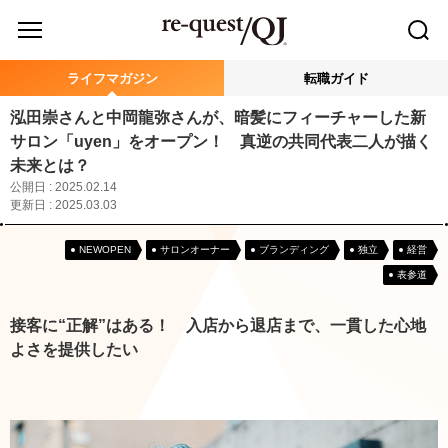
ライフマガジン
転職ガイド
泓田崇さんと中岡龍弥さんが、暗髪にフィーチャーした新
サロン「uyen」をオープン！ 真逆の共同代表二人が描く
未来とは？
公開日 : 2025.02.14
更新日 : 2025.03.03
NEWOPEN
サロンオーナー
ブランディング
独立
経営
表参道
接客に“正解”はある！ 入店から退店まで、一貫した心地
よさを提供したい