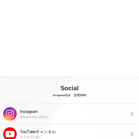
Social
re-quest/QJ 公式SNS
Instagram
@requestqj_official
YouTubeチャンネル
リクエストQJ