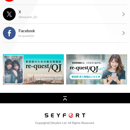
X
@request_QJ
Facebook
re-quest/QJ
Copyright(C)Seyfert Ltd. All Rights Reserved.