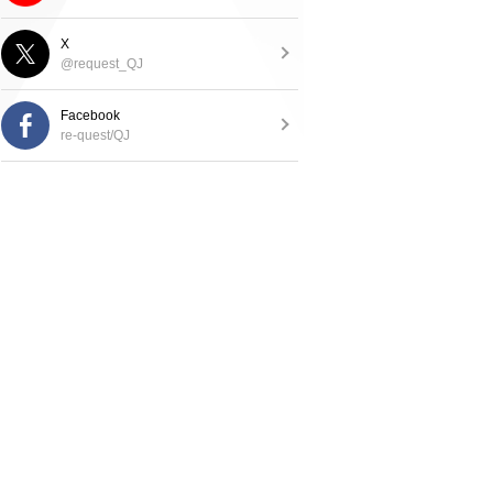
X
@request_QJ
Facebook
re-quest/QJ