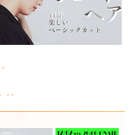
＞＞
る ＞＞