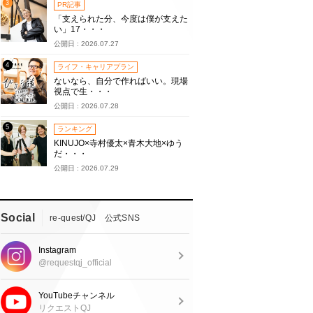
3
PR記事
「支えられた分、今度は僕が支えた
い」17・・・
公開日 : 2026.07.27
4
ライフ・キャリアプラン
ないなら、自分で作ればいい。現場
視点で生・・・
公開日 : 2026.07.28
5
ランキング
KINUJO×寺村優太×青木大地×ゆう
だ・・・
公開日 : 2026.07.29
Social
re-quest/QJ 公式SNS
Instagram
@requestqj_official
YouTubeチャンネル
リクエストQJ