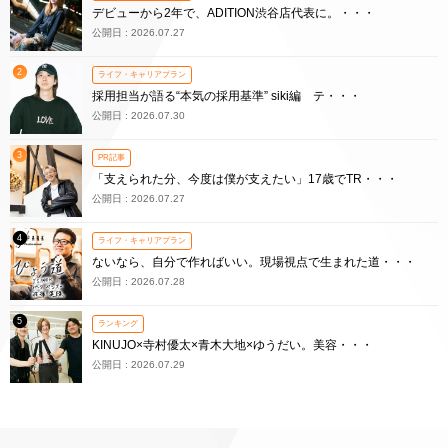
デビューから2年で、ADITION渋谷店代表に。・・・
公開日 : 2026.07.27
2
ライフ・キャリアプラン
採用担当が語る“本気の採用基準” siki編 テ・・・
公開日 : 2026.07.30
3
PR記事
「支えられた分、今度は僕が支えたい」17歳でTR・・・
公開日 : 2026.07.27
4
ライフ・キャリアプラン
ないなら、自分で作ればいい。現場視点で生まれた道・・・
公開日 : 2026.07.28
5
ランキング
KINUJO×寺村優太×青木大地×ゆうだい。美容・・・
公開日 : 2026.07.29