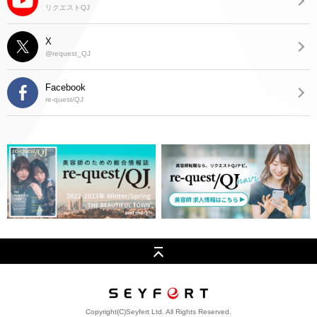
リクエストQJ
X
@request_QJ
Facebook
re-quest/QJ
Copyright(C)Seyfert Ltd. All Rights Reserved.