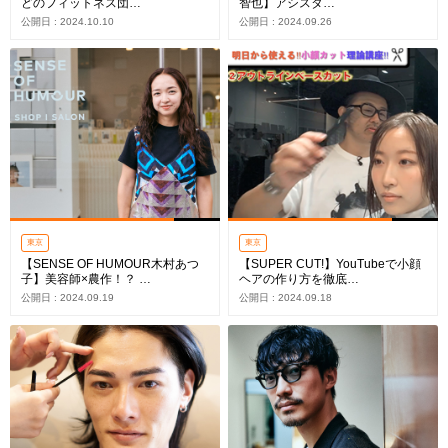
どのフィットネス団…
智也】アシスタ…
公開日 : 2024.10.10
公開日 : 2024.09.26
東京
東京
【SENSE OF HUMOUR木村あつ
【SUPER CUT!】YouTubeで小顔
子】美容師×農作！？ …
ヘアの作り方を徹底…
公開日 : 2024.09.19
公開日 : 2024.09.18