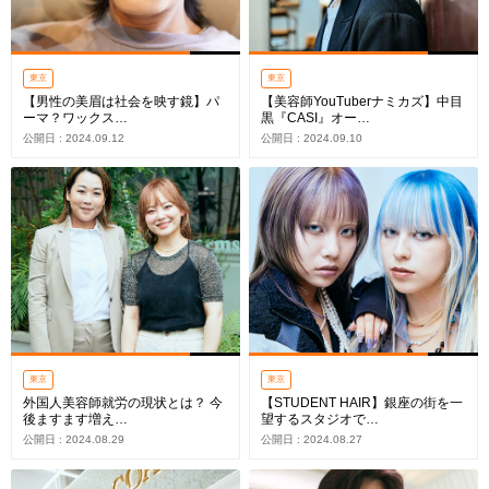
東京
東京
【男性の美眉は社会を映す鏡】パ
【美容師YouTuberナミカズ】中目
ーマ？ワックス…
黒『CASI』オー…
公開日 : 2024.09.12
公開日 : 2024.09.10
東京
東京
外国人美容師就労の現状とは？ 今
【STUDENT HAIR】銀座の街を一
後ますます増え…
望するスタジオで…
公開日 : 2024.08.29
公開日 : 2024.08.27