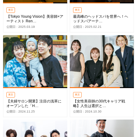
東京
東京
【Tokyo Young Vision】美容師×ア
最高峰のヘッドスパを世界へ！ヘ
ーティスト Ren…
ッドスパアーテ…
公開日 : 2025.03.19
公開日 : 2025.02.21
東京
東京
【夫婦サロン開業】注目の浅草に
【女性美容師の30代キャリア戦
オープンした「H…
略】人生は選択と…
公開日 : 2024.11.25
公開日 : 2024.10.30