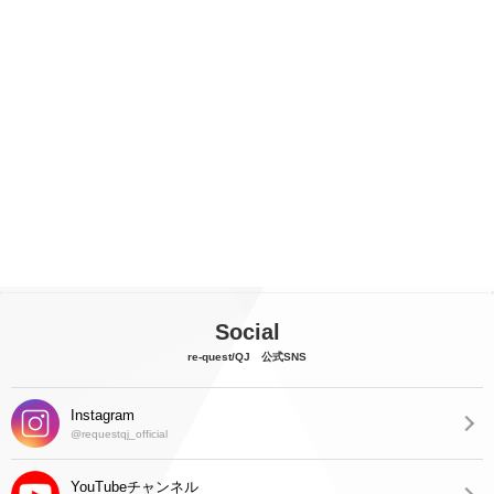
Social
re-quest/QJ 公式SNS
Instagram
@requestqj_official
YouTubeチャンネル