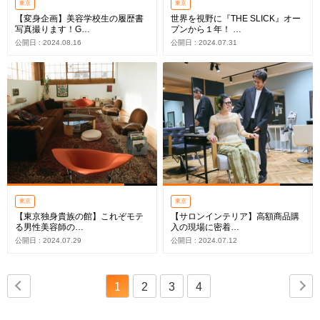
東京
東京
【変身企画】美容学校生の履歴書
世界を視野に『THE SLICK』オー
写真撮ります！G…
プンから１年！ …
公開日 : 2024.08.16
公開日 : 2024.07.31
東京
東京
【東京独身貴族の館】これぞモテ
【サロンインテリア】高額商品購
る男性美容師の…
入の現場に密着…
公開日 : 2024.07.29
公開日 : 2024.07.12
1
2
3
4