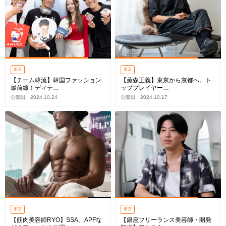
東京
東京
【チーム韓流】韓国ファッション
【薫森正義】東京から京都へ。ト
最前線！ディテ…
ッププレイヤー…
公開日 : 2024.10.24
公開日 : 2024.10.17
東京
東京
【筋肉美容師RYO】SSA、APFな
【銀座フリーランス美容師・開発