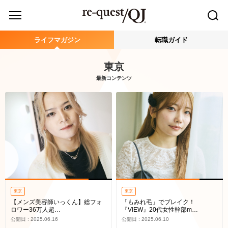
ライフマガジン
転職ガイド
東京
最新コンテンツ
東京
東京
【メンズ美容師いっくん】総フォ
「もみれ毛」でブレイク！
ロワー36万人超…
『VIEW』20代女性幹部m…
公開日 : 2025.06.16
公開日 : 2025.06.10