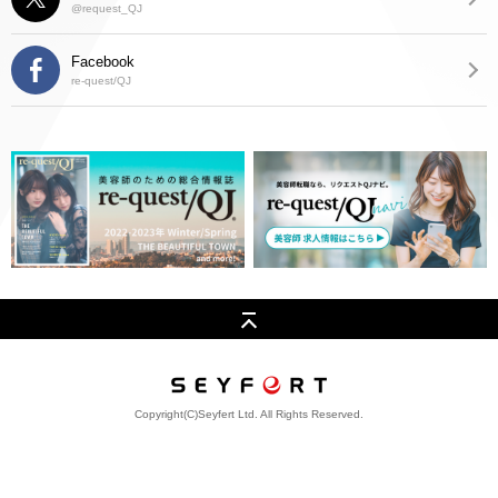
@request_QJ
Facebook
re-quest/QJ
Copyright(C)Seyfert Ltd. All Rights Reserved.