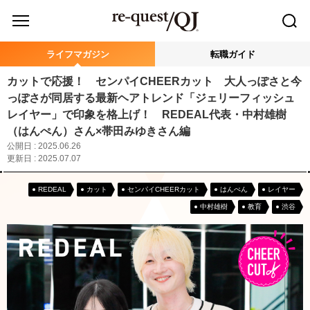
ライフマガジン
転職ガイド
カットで応援！ センパイCHEERカット 大人っぽさと今
っぽさが同居する最新ヘアトレンド「ジェリーフィッシュ
レイヤー」で印象を格上げ！ REDEAL代表・中村雄樹
（はんぺん）さん×帯田みゆきさん編
公開日 : 2025.06.26
更新日 : 2025.07.07
REDEAL
カット
センパイCHEERカット
はんぺん
レイヤー
中村雄樹
教育
渋谷