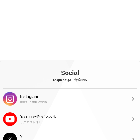
Social
re-quest/QJ 公式SNS
Instagram
@requestqj_official
YouTubeチャンネル
リクエストQJ
X