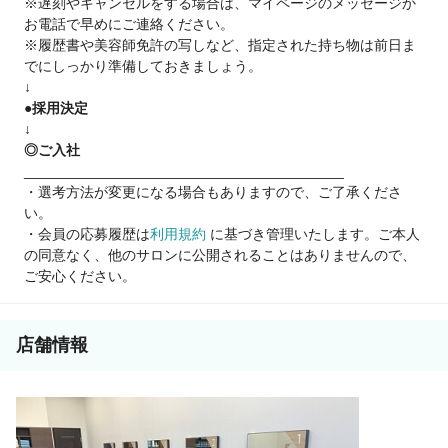
※遅刻やキャンセルをする場合は、マイページのメッセージか
柔軟に対応できます。
お電話で早めにご連絡ください。
※履歴書や美容師免許の写しなど、指定された持ち物は前日ま
☑ 働きやすい環境！
でにしっかり準備しておきましょう。
シフト制／残業なし／有休／健康診断など、
↓
安心して長く続けられる制度が充実。
●採用決定
↓
◎ご入社
【こんな方にぴったり！】
________________________________________
⇒家庭と両立しながら美容師を続けたい方
・選考方法が変更になる場合もありますので、ご了承くださ
⇒ブランクがあって復帰に不安を感じている方
い。
⇒安定したサロンで長く働きたい方
・会員の応募履歴は
利用規約
に基づき管理いたします。ご本人
の同意なく、他のサロンに公開されることはありませんので、
✨あなたの“今”の不安も、
ご安心ください。
希望も面接でぜひ聞かせてください。
安心＆安定のプラージュで、
私生活もお仕事も充実させませんか？
店舗情報