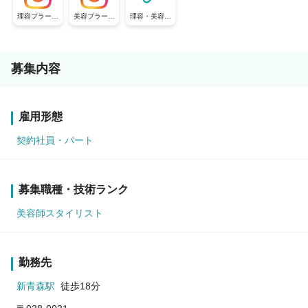
理容プラージ
美容プラージ
理容・美容プ
ュ【公式採用
ュ【公式採用
ラージュ【公
アカウント】
アカウント】
式採用アカウ
ント】
募集内容
雇用形態
契約社員・パート
募集職種・技術ランク
美容師スタイリスト
勤務先
新青森駅
徒歩18分