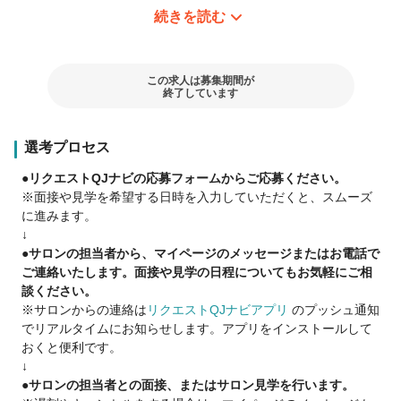
続きを読む
▽パートで働く魅力はココ▽
☑ 柔軟な勤務体系！
シフトや扶養内勤務もOK♪
子育て中のママ美容師さんも多数活躍中！
この求人は募集期間が
終了しています
☑ 個人ノルマなし！
店舗全体で協力するスタイルだから、
選考プロセス
プレッシャーなく安心。
チームワークも抜群です♪
●リクエストQJナビの応募フォームからご応募ください。
※面接や見学を希望する日時を入力していただくと、スムーズ
☑ 分業制だから安心！
に進みます。
カット・カラー・パーマ・ブローの中から、
↓
できる技術から始められます。
●サロンの担当者から、マイページのメッセージまたはお電話で
ブランクがあっても心配無用！
ご連絡いたします。面接や見学の日程についてもお気軽にご相
談ください。
☑ 予約・指名制なし！
※サロンからの連絡は
リクエストQJナビアプリ
のプッシュ通知
安定した入客があるので、
でリアルタイムにお知らせします。アプリをインストールして
自然と技術もスピードも磨かれます。
おくと便利です。
↓
☑ 全国に店舗多数！
●サロンの担当者との面接、またはサロン見学を行います。
ご家族の転勤やライフスタイルの変化にも