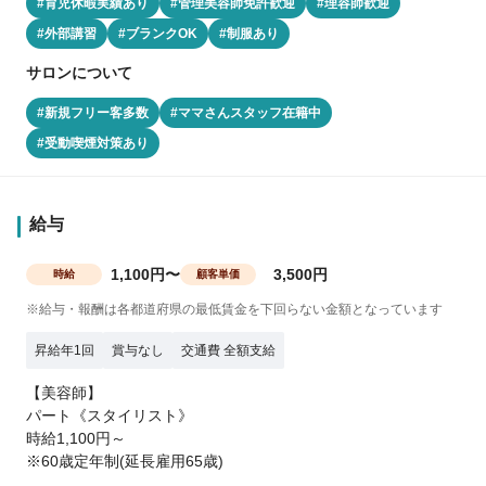
#育児休暇実績あり
#管理美容師免許歓迎
#理容師歓迎
#外部講習
#ブランクOK
#制服あり
サロンについて
#新規フリー客多数
#ママさんスタッフ在籍中
#受動喫煙対策あり
給与
1,100円〜
3,500円
時給
顧客単価
※給与・報酬は各都道府県の最低賃金を下回らない金額となっています
昇給年1回
賞与なし
交通費 全額支給
【美容師】
パート《スタイリスト》
時給1,100円～
※60歳定年制(延長雇用65歳)