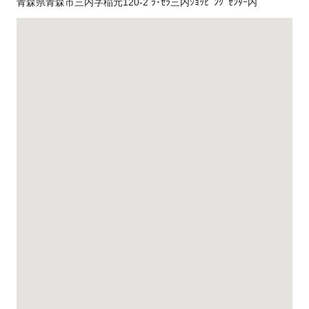
青森県青森市三内字稲元120-2 ﾗ･ｾﾗ三内ｼｮｯﾋﾟﾝｸﾞｾﾝﾀｰ内