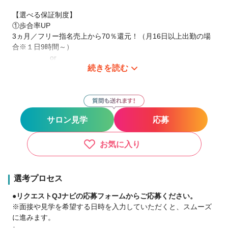
【選べる保証制度】
①歩合率UP
3ヵ月／フリー指名売上から70％還元！（月16日以上出勤の場
合※１日9時間～）
or
続きを読む
6ヵ月／フリー指名売上から60％還元！
※3か月最低保証あり
最低保証を上回れば歩合で支給
サロン見学
応募
or
②入店祝金(勤務日数で変動）
※給与欄に詳細あり
お気に入り
★3か月最低保証★
■月24日勤務：52万～47万
選考プロセス
■月22日勤務：47万～42万
●リクエストQJナビの応募フォームからご応募ください。
■月18日勤務：34万～29万
※面接や見学を希望する日時を入力していただくと、スムーズ
に進みます。
✔自由出勤