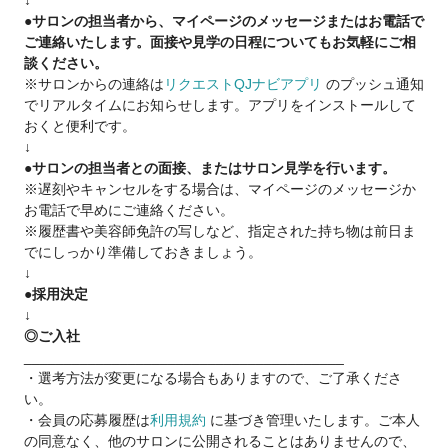
↓
✔土日休み・長期休暇可能◎
●サロンの担当者から、マイページのメッセージまたはお電話で
✔材料費・インボイスは全額会社負担！
ご連絡いたします。面接や見学の日程についてもお気軽にご相
談ください。
月集客は7000名越え！入社初月でも1日8名以上担当可能です！
※サロンからの連絡は
リクエストQJナビアプリ
のプッシュ通知
でリアルタイムにお知らせします。アプリをインストールして
前のサロンで売上が低迷していたスタッフも、
おくと便利です。
REMに入社して初月で70万の売上を作れています◎
↓
今では指名も増え、早番だけで売上100万に♪
●サロンの担当者との面接、またはサロン見学を行います。
※遅刻やキャンセルをする場合は、マイページのメッセージか
▼その他給与例
お電話で早めにご連絡ください。
■報酬：月45万
※履歴書や美容師免許の写しなど、指定された持ち物は前日ま
（歴1年／20代女性／週5出勤）
でにしっかり準備しておきましょう。
■報酬：月68万
↓
（歴3年／30代男性／週5出勤）
●採用決定
■報酬：月100万
↓
（歴10年／30代女性／週6出勤）
◎ご入社
________________________________________
今後も続々とオープン予定！
・選考方法が変更になる場合もありますので、ご了承くださ
店長や幹部候補への道ももちろんあります◎
い。
・会員の応募履歴は
利用規約
に基づき管理いたします。ご本人
お気軽にご連絡ください！
の同意なく、他のサロンに公開されることはありませんので、