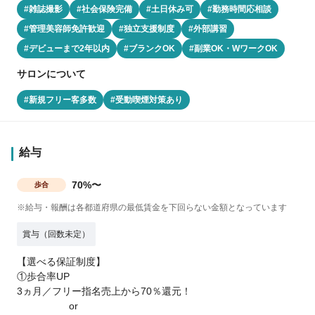
#雑誌撮影
#社会保険完備
#土日休み可
#勤務時間応相談
#管理美容師免許歓迎
#独立支援制度
#外部講習
#デビューまで2年以内
#ブランクOK
#副業OK・WワークOK
サロンについて
#新規フリー客多数
#受動喫煙対策あり
給与
70%〜
歩合
※給与・報酬は各都道府県の最低賃金を下回らない金額となっています
賞与（回数未定）
【選べる保証制度】
①歩合率UP
3ヵ月／フリー指名売上から70％還元！
or