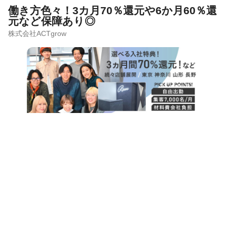
働き方色々！3カ月70％還元や6か月60％還
元など保障あり◎
株式会社ACTgrow
サロン見学
応募
サロンの雰囲気
ほのぼの
バリバリ
この求人の会社PR情報を見る