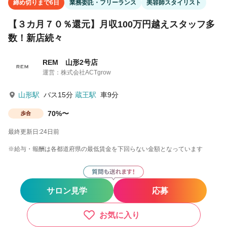
締め切りまで6日
業務委託・フリーランス
美容師スタイリスト
【３カ月７０％還元】月収100万円越えスタッフ多
数！新店続々
REM 山形2号店
運営：株式会社ACTgrow
山形駅
バス15分
蔵王駅
車9分
70%〜
歩合
最終更新日:24日前
※給与・報酬は各都道府県の最低賃金を下回らない金額となっています
サロン見学
応募
お気に入り