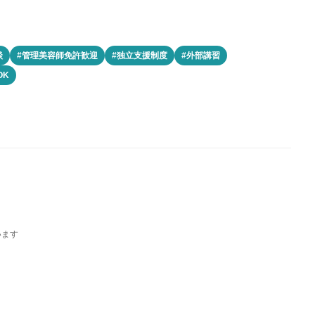
談
#管理美容師免許歓迎
#独立支援制度
#外部講習
OK
います