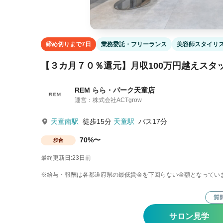
締め切りまで7日
業務委託・フリーランス
美容師スタイリ
【３カ月７０％還元】月収100万円越えスタ
REM らら・パーク天童店
運営：株式会社ACTgrow
天童南駅
徒歩15分
天童駅
バス17分
70%〜
歩合
最終更新日:23日前
※給与・報酬は各都道府県の最低賃金を下回らない金額となってい
サロン見学