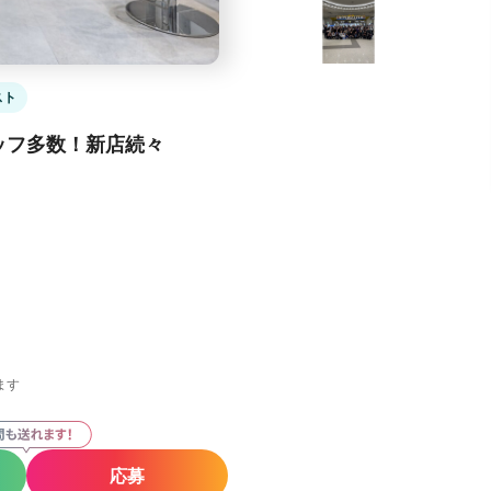
スト
ッフ多数！新店続々
ます
応募