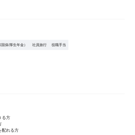
容国保/厚生年金）
社員旅行
役職手当
きる方
方
を配れる方