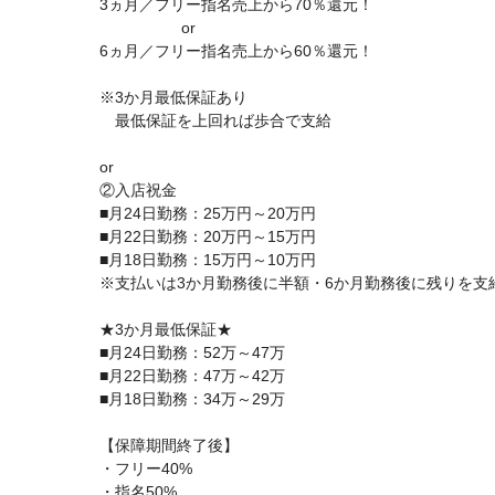
3ヵ月／フリー指名売上から70％還元！
or
6ヵ月／フリー指名売上から60％還元！
※3か月最低保証あり
最低保証を上回れば歩合で支給
or
②入店祝金
■月24日勤務：25万円～20万円
■月22日勤務：20万円～15万円
■月18日勤務：15万円～10万円
※支払いは3か月勤務後に半額・6か月勤務後に残りを支
★3か月最低保証★
■月24日勤務：52万～47万
■月22日勤務：47万～42万
■月18日勤務：34万～29万
【保障期間終了後】
・フリー40%
・指名50%