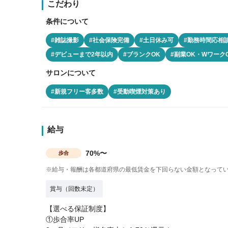
こだわり
条件について
#雑誌撮影
#社会保険完備
#土日休み可
#勤務時間応相
#デビューまで2年以内
#ブランクOK
#副業OK・Wワーク
サロンについて
#新規フリー客多数
#受動喫煙対策あり
給与
70%〜
歩合
※給与・報酬は各都道府県の最低賃金を下回らない金額となって
賞与（回数未定）
【選べる保証制度】
①歩合率UP