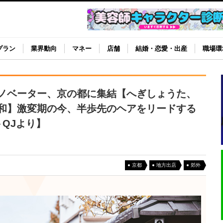
プラン
業界動向
マネー
店舗
結婚・恋愛・出産
職場環
ノベーター、京の都に集結【へぎしょうた、
和】激変期の今、半歩先のヘアをリードする
QJより】
京都
地方出店
郊外