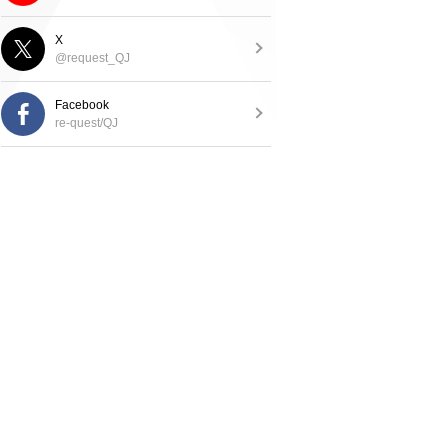
X
@request_QJ
Facebook
re-quest/QJ