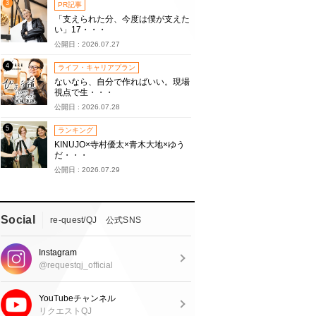
3
PR記事
「支えられた分、今度は僕が支えた
い」17・・・
公開日 : 2026.07.27
4
ライフ・キャリアプラン
ないなら、自分で作ればいい。現場
視点で生・・・
公開日 : 2026.07.28
5
ランキング
KINUJO×寺村優太×青木大地×ゆう
だ・・・
公開日 : 2026.07.29
Social
re-quest/QJ 公式SNS
Instagram
@requestqj_official
YouTubeチャンネル
リクエストQJ