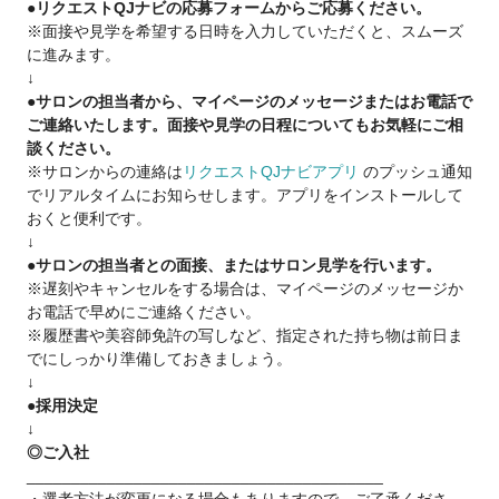
●リクエストQJナビの応募フォームからご応募ください。
・託児所（保育スタッフ常駐 無料）
※面接や見学を希望する日時を入力していただくと、スムーズ
・育休実績多数あり
に進みます。
・ママスタイリスト多数在籍
↓
●サロンの担当者から、マイページのメッセージまたはお電話で
ご連絡いたします。面接や見学の日程についてもお気軽にご相
談ください。
※サロンからの連絡は
リクエストQJナビアプリ
のプッシュ通知
でリアルタイムにお知らせします。アプリをインストールして
おくと便利です。
↓
●サロンの担当者との面接、またはサロン見学を行います。
※遅刻やキャンセルをする場合は、マイページのメッセージか
お電話で早めにご連絡ください。
※履歴書や美容師免許の写しなど、指定された持ち物は前日ま
でにしっかり準備しておきましょう。
↓
●採用決定
↓
◎ご入社
________________________________________