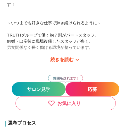
す！
～いつまでも好きな仕事で輝き続けられるように～
TRUTHグループで働く約７割がパートスタッフ。
結婚・出産後に職場復帰したスタッフが多く、
男女関係なく長く働ける環境が整っています。
続きを読む
ずっと長く美容師を続けられる環境を常々目指しています！
～パートスタイリストにも昇給のチャンスを～
限られた時間で頑張るスタイリストを全力で応援します！
サロン見学
応募
昇給のチャンスは4カ月に1回。
明確は昇給の基準で、どんどん昇給が可能です！
お気に入り
TRUTHは美容師を愛する人を応援します！
選考プロセス
・出産・育児休暇制度