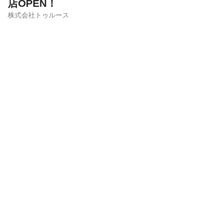
店OPEN！
株式会社トゥルース
サロン見学
応募
サロンの雰囲気
ほのぼの
バリバリ
セイファート編集部 担当者コメント