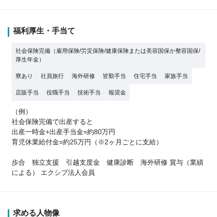
福利厚生・手当て
社会保険完備（雇用保険/労災保険/健康保険または美容国保か整容国保/
厚生年金）
寮あり
社員旅行
海外研修
皆勤手当
住宅手当
家族手当
店販手当
役職手当
技術手当
報奨金
（例）
社会保険完備で出産すると
出産一時金+出産手当金=約80万円
育児休業給付金=約25万円（※2ヶ月ごとに支給）
歩合 独立支援 引越支度金 健康診断 海外研修 賞与（業績
による） エクシブ法人会員
求める人物像