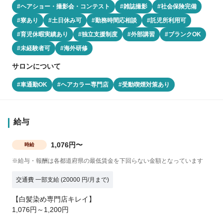
#ヘアショー・撮影会・コンテスト
#雑誌撮影
#社会保険完備
#寮あり
#土日休み可
#勤務時間応相談
#託児所利用可
#育児休暇実績あり
#独立支援制度
#外部講習
#ブランクOK
#未経験者可
#海外研修
サロンについて
#車通勤OK
#ヘアカラー専門店
#受動喫煙対策あり
給与
1,076円〜
時給
※給与・報酬は各都道府県の最低賃金を下回らない金額となっています
交通費 一部支給 (20000 円/月まで)
【白髪染め専門店キレイ】
1,076円～1,200円