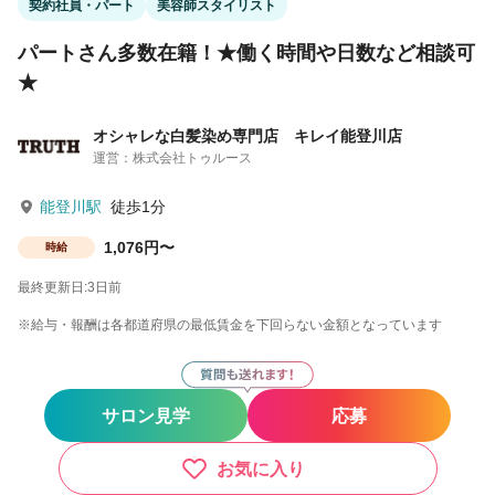
契約社員・パート
美容師スタイリスト
パートさん多数在籍！★働く時間や日数など相談可
★
オシャレな白髪染め専門店 キレイ能登川店
運営：株式会社トゥルース
能登川駅
徒歩1分
1,076円〜
時給
最終更新日:3日前
※給与・報酬は各都道府県の最低賃金を下回らない金額となっています
サロン見学
応募
お気に入り