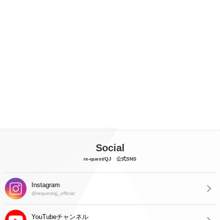
Social
re-quest/QJ 公式SNS
Instagram
@requestqj_official
YouTubeチャンネル