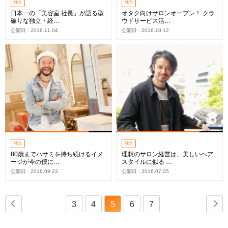
独立
独立
日本一の「美容室 社長」が語る型
オタク向けサロンオープン！ クラ
破りな独立・経…
ウドサービス活…
公開日 : 2016.11.04
公開日 : 2016.10.12
独立
独立
80歳までハサミを持ち続けるイメ
理想のサロン経営は、美しいヘア
ージが今の僕に…
スタイルに似る …
公開日 : 2016.09.23
公開日 : 2016.07.05
3
4
5
6
7