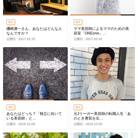
独立
独立
磯崎康一さん、あなたはどんな人
ママ美容師によるママのための美
なんですか？
容室「ONEone」…
公開日 : 2017.02.15
公開日 : 2017.02.02
独立
独立
あなたはどっち？「独立に向いて
元Jリーガー美容師の転職人生「あ
いる美容師」と…
のとき勇気を出…
公開日 : 2016.12.06
公開日 : 2016.12.05