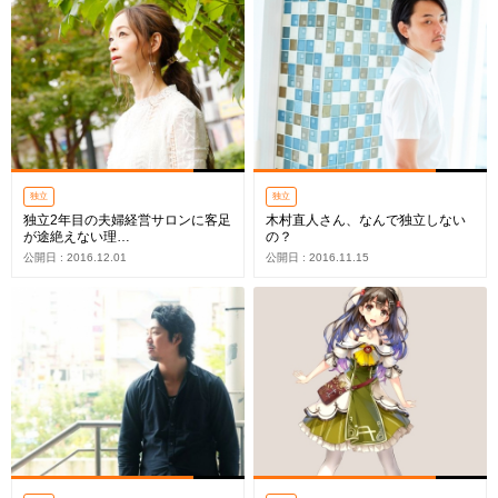
独立
独立
独立2年目の夫婦経営サロンに客足
木村直人さん、なんで独立しない
が途絶えない理…
の？
公開日 : 2016.12.01
公開日 : 2016.11.15