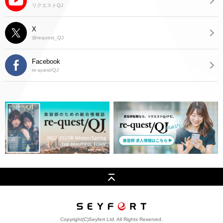
リクエストQJ
X
@request_QJ
Facebook
re-quest/QJ
Copyright(C)Seyfert Ltd. All Rights Reserved.