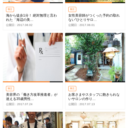
独立
独立
海から徒歩1分！ 絶対無理と言わ
女性美容師がつくった予約の取れ
れた「海辺の美…
ない“ひとりサロ…
公開日 : 2017.08.02
公開日 : 2017.08.01
独立
独立
美容界の「働き方改革推進者」が
お客さまやスタッフに飽きられな
迷える35歳男性…
いサロンの作り…
公開日 : 2017.07.24
公開日 : 2017.07.13