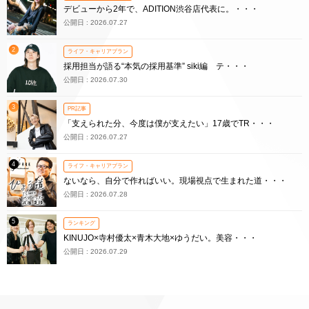
デビューから2年で、ADITION渋谷店代表に。・・・
公開日 : 2026.07.27
2
ライフ・キャリアプラン
採用担当が語る“本気の採用基準” siki編 テ・・・
公開日 : 2026.07.30
3
PR記事
「支えられた分、今度は僕が支えたい」17歳でTR・・・
公開日 : 2026.07.27
4
ライフ・キャリアプラン
ないなら、自分で作ればいい。現場視点で生まれた道・・・
公開日 : 2026.07.28
5
ランキング
KINUJO×寺村優太×青木大地×ゆうだい。美容・・・
公開日 : 2026.07.29