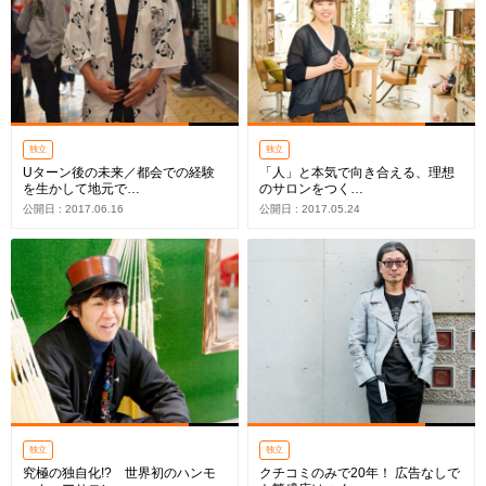
独立
独立
Uターン後の未来／都会での経験
「人」と本気で向き合える、理想
を生かして地元で…
のサロンをつく…
公開日 : 2017.06.16
公開日 : 2017.05.24
独立
独立
究極の独自化!? 世界初のハンモ
クチコミのみで20年！ 広告なしで